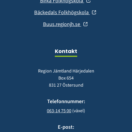
(öppnas
Birka Folkhögskola
nytt
i
fönster)
(öppnas
Bäckedals Folkhögskola
nytt
i
fönster)
(öppnas
Buus.regionjh.se
nytt
i
fönster)
nytt
fönster)
Kontakt
Region Jämtland Härjedalen
Box 654
831 27 Östersund
Telefonnummer:
063-14 75 00
 (växel)
E-post: