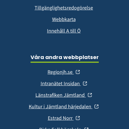
fönster)
Tillgänglighetsredogörelse
Webbkarta
Innehåll A till Ö
Våra andra webbplatser
(öppnas
Regionjh.se
i
(öppnas
Intranätet Insidan
nytt
i
fönster)
(öppnas
Länstrafiken Jämtland
nytt
i
fönster)
(öppnas
Kultur i Jämtland härjedalen
nytt
i
fönster)
(öppnas
Estrad Norr
nytt
i
fönster)