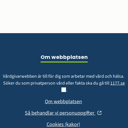
Sidfot
Om webbplatsen
Vårdgivarwebben är till för dig som arbetar med vård och hälsa. 
L
Söker du som privatperson vård eller fakta ska du gå till 
1177.se
.
Om webbplatsen
(öppnas
Så behandlar vi personuppgifter
i
Cookies (kakor)
nytt