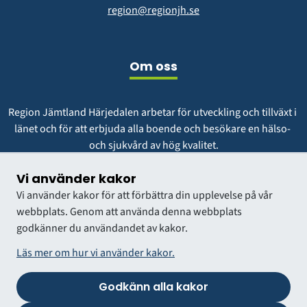
region@regionjh.se
Om oss
Region Jämtland Härjedalen arbetar för utveckling och tillväxt i 
länet och för att erbjuda alla boende och besökare en hälso- 
och sjukvård av hög kvalitet.
Vår vision är att vara en region att längta till och växa i.
Vi använder kakor
Vi använder kakor för att förbättra din upplevelse på vår
webbplats. Genom att använda denna webbplats
godkänner du användandet av kakor.
Läs mer om hur vi använder kakor.
Godkänn alla kakor
VÅRDGIVARWEBB