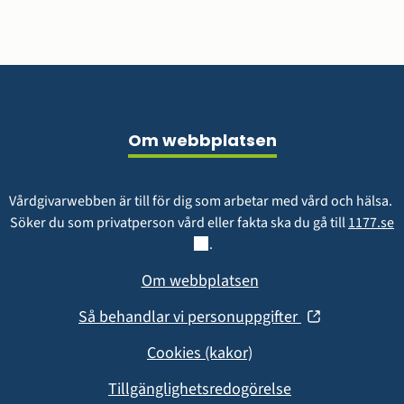
Sidfot
Om webbplatsen
Vårdgivarwebben är till för dig som arbetar med vård och hälsa. 
L
Söker du som privatperson vård eller fakta ska du gå till 
1177.se
.
Om webbplatsen
(öppnas
Så behandlar vi personuppgifter
i
Cookies (kakor)
nytt
fönster)
Tillgänglighetsredogörelse