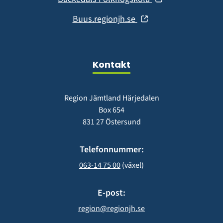
nytt
i
fönster)
(öppnas
Buus.regionjh.se
nytt
i
fönster)
nytt
fönster)
Kontakt
Region Jämtland Härjedalen
Box 654
831 27 Östersund
Telefonnummer:
063-14 75 00
 (växel)
E-post:
region@regionjh.se