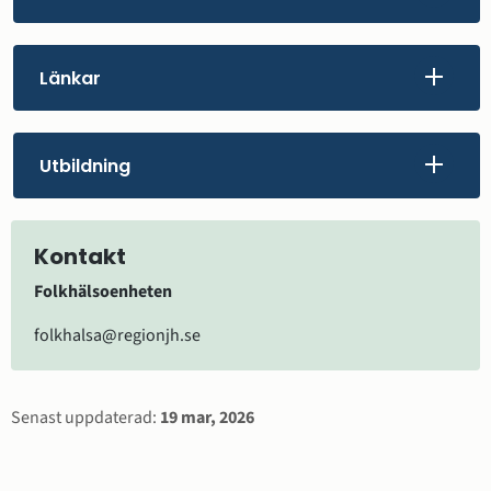
Länkar
Utbildning
Kontakt
Folkhälsoenheten
folkhalsa@regionjh.se
Sidinformation
Senast uppdaterad:
19 mar, 2026