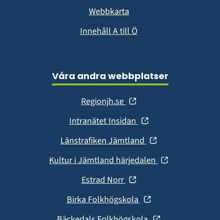
Webbkarta
Innehåll A till Ö
Våra andra webbplatser
(öppnas
Regionjh.se
i
(öppnas
Intranätet Insidan
nytt
i
fönster)
(öppnas
Länstrafiken Jämtland
nytt
i
fönster)
(öppnas
Kultur i Jämtland härjedalen
nytt
i
fönster)
(öppnas
Estrad Norr
nytt
i
fönster)
(öppnas
Birka Folkhögskola
nytt
i
fönster)
(öppnas
Bäckedals Folkhögskola