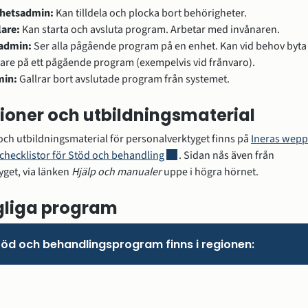
hetsadmin:
 Kan tilldela och plocka bort behörigheter.
are:
 Kan starta och avsluta program. Arbetar med invånaren.
admin:
 Ser alla pågående program på en enhet. Kan vid behov byta 
Stöd och behandling
re på ett pågående program (exempelvis vid frånvaro).
min:
 Gallrar bort avslutade program från systemet.
tioner och utbildningsmaterial
och utbildningsmaterial för personalverktyget finns på 
Ineras weppl
Länk till annan webbplats, öppn
checklistor för Stöd och behandling
. Sidan nås även från 
get, via länken 
Hjälp och manualer
 uppe i högra hörnet.
al förvaltning
gliga program
öd och behandlingsprogram finns i regionen: