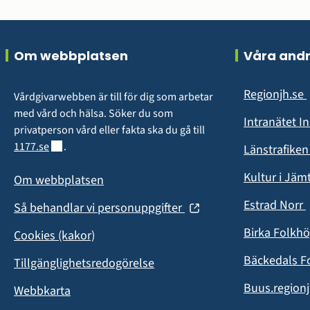
Sidfot
Om webbplatsen
Våra and
Regionjh.se
Vårdgivarwebben är till för dig som arbetar 
i
med vård och hälsa. Söker du som 
Intranätet I
privatperson vård eller fakta ska du gå till 
Länk till annan webbplats.
1177.se
.
Länstrafike
Kultur i Jäm
Om webbplatsen
Estrad Norr
(öppnas
Så behandlar vi personuppgifter
i
i
Birka Folkh
Cookies (kakor)
nytt
fönster)
Bäckedals F
Tillgänglighetsredogörelse
Buus.regionj
Webbkarta