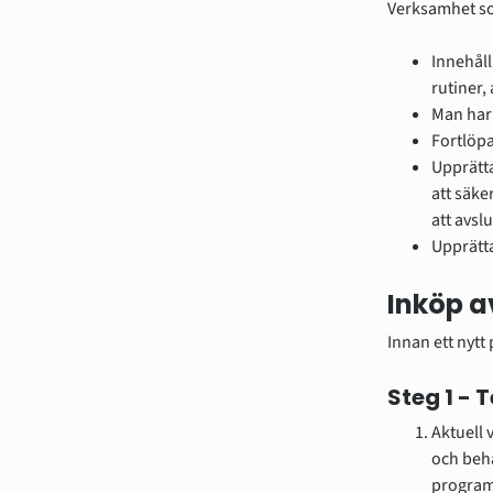
Verksamhet so
Innehål
rutiner,
Man har
Fortlöpa
Upprätta
att säke
att avsl
Upprätta
Inköp 
Innan ett nytt
Steg 1 - 
Aktuell 
och beha
program