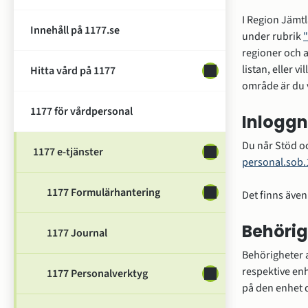
I Region Jämtl
Innehåll på 1177.se
under rubrik 
"
regioner och a
listan, eller v
Hitta vård på 1177
Undersidor för Hitta 
område är du 
1177 för vårdpersonal
Inloggn
1177 e-tjänster
Undersidor för 1177 e
personal.sob.
1177 Formulärhantering
Undersidor för 1177 
Det finns även 
Behörig
1177 Journal
Behörigheter 
respektive enh
1177 Personalverktyg
Undersidor för 1177 P
på den enhet 