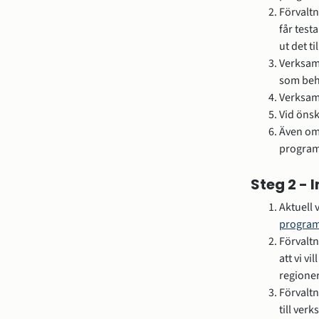
Förvaltn
får test
ut det ti
Verksam
som behö
Verksam
Vid öns
Även om 
program
Steg 2 - 
Aktuell 
program
Förvaltn
att vi v
regione
Förvaltn
till ver