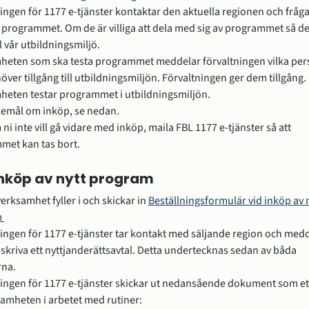
ingen för 1177 e-tjänster kontaktar den aktuella regionen och frågar
a programmet. Om de är villiga att dela med sig av programmet så del
ll vår utbildningsmiljö.
heten som ska testa programmet meddelar förvaltningen vilka per
ver tillgång till utbildningsmiljön. Förvaltningen ger dem tillgång.
heten testar programmet i utbildningsmiljön.
kemål om inköp, se nedan.
ni inte vill gå vidare med inköp, maila FBL 1177 e-tjänster så att 
met kan tas bort.
Inköp av nytt program
verksamhet fyller i och skickar in 
Beställningsformulär vid inköp av n
 
ingen för 1177 e-tjänster tar kontakt med säljande region och medd
ill skriva ett nyttjanderättsavtal. Detta undertecknas sedan av båda 
rna.
ingen för 1177 e-tjänster skickar ut nedansående dokument som ett
ksamheten i arbetet med rutiner: