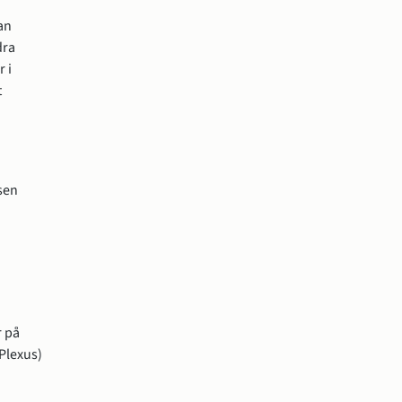
an 
ra 
 i 
 
Du når Stöd och behandlings personalgränssnitt genom att logga in på webbplatsen 
nas i nytt fönster.
 på 
Plexus) 