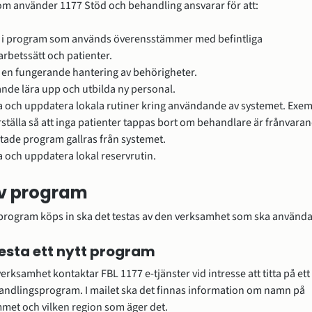
m använder 1177 Stöd och behandling ansvarar för att:
l i program som används överensstämmer med befintliga 
 arbetssätt och patienter.
 en fungerande hantering av behörigheter.
nde lära upp och utbilda ny personal.
 och uppdatera lokala rutiner kring användande av systemet. Exemp
rställa så att inga patienter tappas bort om behandlare är frånvaran
utade program gallras från systemet.
 och uppdatera lokal reservrutin.
av program
 program köps in ska det testas av den verksamhet som ska använda
Testa ett nytt program
verksamhet kontaktar FBL 1177 e-tjänster vid intresse att titta på ett 
ndlingsprogram. I mailet ska det finnas information om namn på 
met och vilken region som äger det.