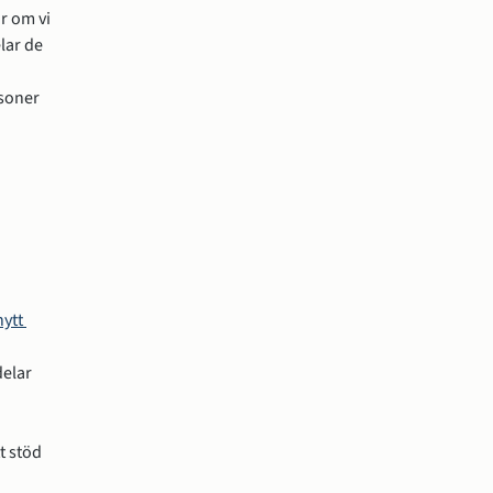
 om vi 
ar de 
soner 
ytt 
elar 
 stöd 