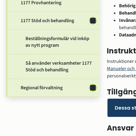
1177 Provhantering
Behörig
Behandl
Invånar
1177 Stöd och behandling
Undersidor för 1177 
behandla
Dataad
Beställningsformulär vid inköp
av nytt program
Instruk
Instruktioner 
Så använder verksamheter 1177
Manueler och 
Stöd och behandling
personalverkty
Regional förvaltning
Undersidor för Region
Tillgän
Dessa st
Ansvar