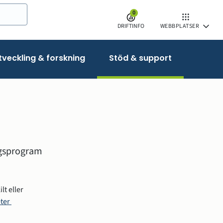
0
DRIFTINFO
WEBBPLATSER
veckling & forskning
Stöd & support
ngsprogram 
 eller 
er 