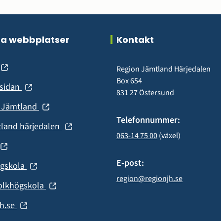
ra webbplatser
Kontakt
(öppnas
Region Jämtland Härjedalen
Box 654
(öppnas
nsidan
nytt
831 27 Östersund
i
fönster)
(öppnas
n Jämtland
nytt
i
Telefonnummer:
fönster)
(öppnas
tland härjedalen
nytt
063-14 75 00
 (växel)
i
fönster)
(öppnas
nytt
fönster)
E-post:
(öppnas
ögskola
nytt
i
region@regionjh.se
fönster)
(öppnas
olkhögskola
nytt
i
fönster)
(öppnas
h.se
nytt
i