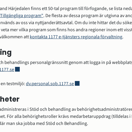
and Härjedalen finns ett 50-tal program till förfogande, se lista ned
Tillgängliga program"
. De flesta av dessa program är utgivna av and
nvänds av oss via nyttjanderättsavtal. Om du inte hittar det du söker
ill veta mer vilka program som finns hos andra regioner inom ett visst
vård på 1177
välkommen att 
kontakta 1177 e-tjänsters regionala förvaltning
.
ing
-tjänster
Länk till annan webbplats, öppnas i nytt fönster.
1177.se
Formulärhantering
Länk till annan webbplats, öpp
en testmiljö: 
dv.personal.sob.1177.se
heter
administreras i Stöd och behandling av behörighetsadministratörer
et. För alla behörighetsroller krävs medarbetaruppdrag (tilldelas i 
ersonalverktyg
där man ska jobba med Stöd och Behandling.