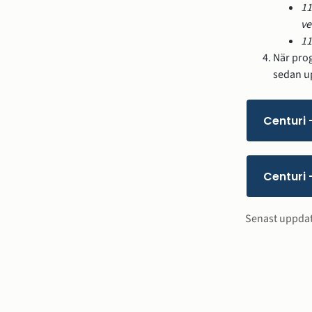
11
ve
11
När prog
sedan up
Centuri 
Centuri 
Sidinfo
Senast uppda