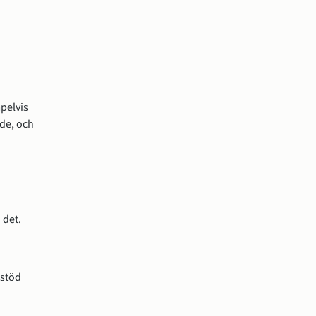
elvis 
de, och 
 det.
stöd 