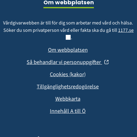
Om webbplatsen
Vårdgivarwebben är till för dig som arbetar med vård och hälsa. 
L
Söker du som privatperson vård eller fakta ska du gå till 
1177.se
.
Om webbplatsen
(öppnas
Så behandlar vi personuppgifter
i
Cookies (kakor)
nytt
fönster)
Tillgänglighetsredogörelse
Webbkarta
Innehåll A till Ö