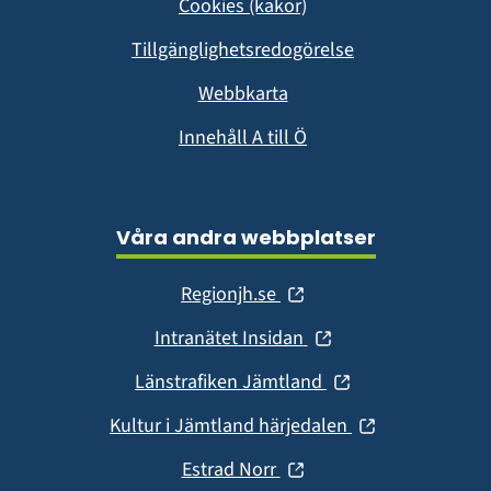
Cookies (kakor)
nytt
fönster)
Tillgänglighetsredogörelse
Webbkarta
Innehåll A till Ö
Våra andra webbplatser
(öppnas
Regionjh.se
i
(öppnas
Intranätet Insidan
nytt
i
fönster)
(öppnas
Länstrafiken Jämtland
nytt
i
fönster)
(öppnas
Kultur i Jämtland härjedalen
nytt
i
fönster)
(öppnas
Estrad Norr
nytt