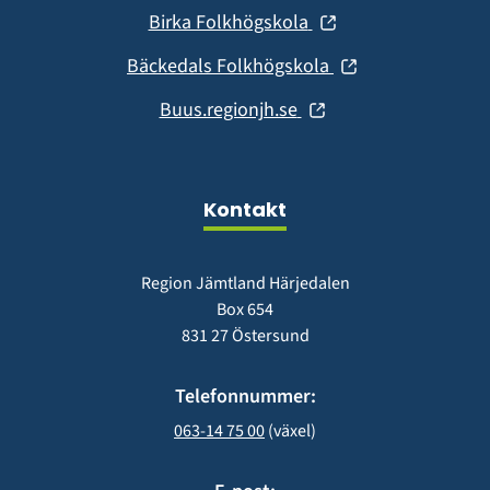
i
fönster)
(öppnas
Birka Folkhögskola
nytt
i
fönster)
(öppnas
Bäckedals Folkhögskola
nytt
i
fönster)
(öppnas
Buus.regionjh.se
nytt
i
fönster)
nytt
fönster)
Kontakt
Region Jämtland Härjedalen
Box 654
831 27 Östersund
Telefonnummer:
063-14 75 00
 (växel)