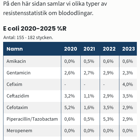
På den här sidan samlar vi olika typer av 
resistensstatistik om blododlingar.
E coli 2020-2025 %R
Antal: 155 - 182 stycken.
Namn
2020
2021
2022
2023
Amikacin
0,0%
0,5%
0,6%
0,6%
Gentamicin
2,6%
2,7%
2,9%
2,3%
Cefixim
-
-
-
4,0%
Ceftazidim
3,2%
1,1%
2,9%
3,5%
Cefotaxim
5,2%
1,6%
3,5%
2,9%
Piperacillin/Tazobactam
0,6%
0,5%
5,3%
2,9%
Meropenem
0,0%
0,0%
0,0%
0,0%