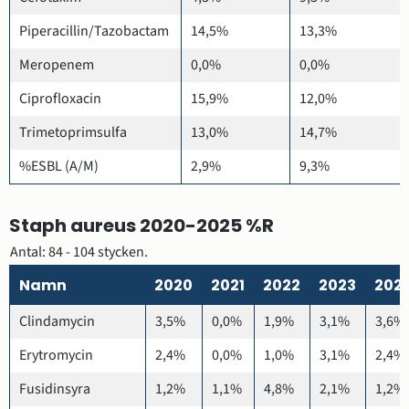
Piperacillin/Tazobactam
14,5%
13,3%
Meropenem
0,0%
0,0%
Ciprofloxacin
15,9%
12,0%
Trimetoprimsulfa
13,0%
14,7%
%ESBL (A/M)
2,9%
9,3%
Staph aureus 2020-2025 %R
Antal: 84 - 104 stycken.
Namn
2020
2021
2022
2023
202
Clindamycin
3,5%
0,0%
1,9%
3,1%
3,6%
Erytromycin
2,4%
0,0%
1,0%
3,1%
2,4%
Fusidinsyra
1,2%
1,1%
4,8%
2,1%
1,2%