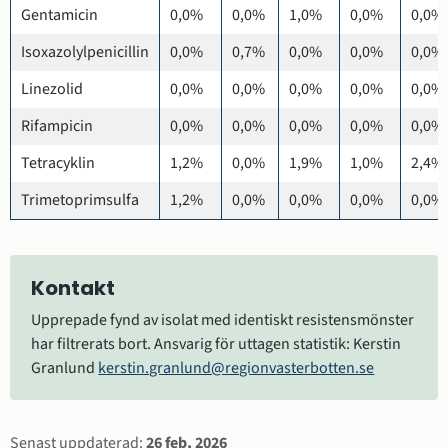
Gentamicin
0,0%
0,0%
1,0%
0,0%
0,0%
Isoxazolylpenicillin
0,0%
0,7%
0,0%
0,0%
0,0%
Linezolid
0,0%
0,0%
0,0%
0,0%
0,0%
Rifampicin
0,0%
0,0%
0,0%
0,0%
0,0%
Tetracyklin
1,2%
0,0%
1,9%
1,0%
2,4%
Trimetoprimsulfa
1,2%
0,0%
0,0%
0,0%
0,0%
Kontakt
Upprepade fynd av isolat med identiskt resistensmönster 
har filtrerats bort. Ansvarig för uttagen statistik: Kerstin 
Granlund 
kerstin.granlund@regionvasterbotten.se
Sidinformation
Senast uppdaterad:
26 feb, 2026