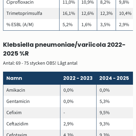
Ciprofloxacin
11,0%
10,9%
8,2%
9,8%
Trimetoprimsulfa
16,1%
12,6%
12,3%
10,4%
% ESBL (A/M)
5,2%
1,6%
3,5%
2,9%
Klebsiella pneumoniae/variicola 2022-
2025 %R
Antal: 69 - 75 stycken OBS! Lågt antal
Namn
2022 - 2023
2024 - 2025
Amikacin
0,0%
0,0%
Gentamicin
0,0%
5,3%
Cefixim
-
9,5%
Ceftazidim
2,9%
9,3%
Cefotaxim
4,3%
9,3%