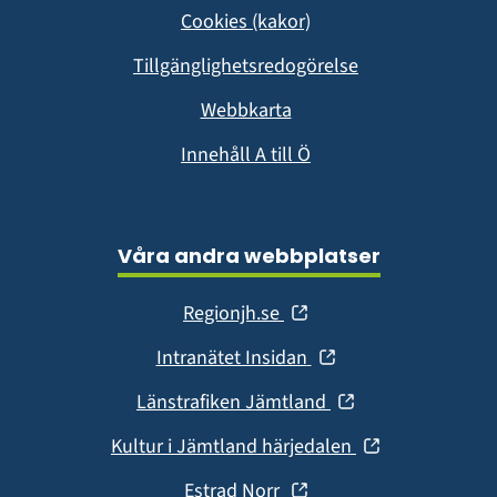
i
Cookies (kakor)
nytt
fönster)
Tillgänglighetsredogörelse
Webbkarta
Innehåll A till Ö
Våra andra webbplatser
(öppnas
Regionjh.se
i
(öppnas
Intranätet Insidan
nytt
i
fönster)
(öppnas
Länstrafiken Jämtland
nytt
i
fönster)
(öppnas
Kultur i Jämtland härjedalen
nytt
i
fönster)
(öppnas
Estrad Norr