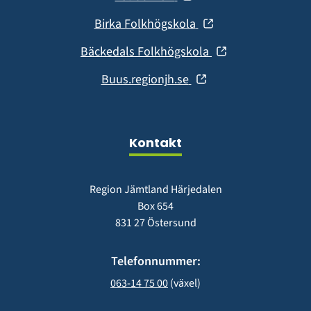
nytt
i
fönster)
(öppnas
Birka Folkhögskola
nytt
i
fönster)
(öppnas
Bäckedals Folkhögskola
nytt
i
fönster)
(öppnas
Buus.regionjh.se
nytt
i
fönster)
nytt
fönster)
Kontakt
Region Jämtland Härjedalen
Box 654
831 27 Östersund
Telefonnummer:
063-14 75 00
 (växel)