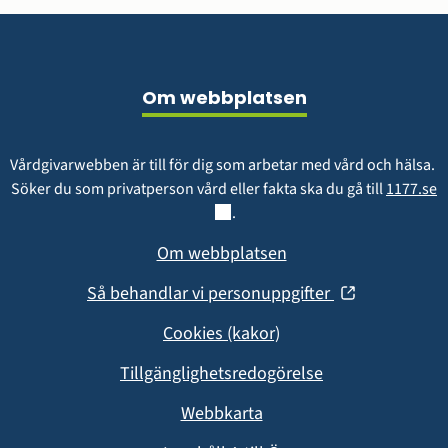
Sidfot
Om webbplatsen
Vårdgivarwebben är till för dig som arbetar med vård och hälsa. 
L
Söker du som privatperson vård eller fakta ska du gå till 
1177.se
.
Om webbplatsen
(öppnas
Så behandlar vi personuppgifter
i
Cookies (kakor)
nytt
fönster)
Tillgänglighetsredogörelse
Webbkarta