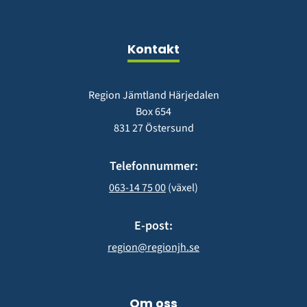
i
fönster)
nytt
fönster)
Kontakt
Region Jämtland Härjedalen
Box 654
831 27 Östersund
Telefonnummer:
063-14 75 00
 (växel)
E-post:
region@regionjh.se
Om oss