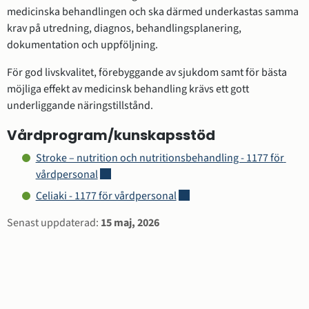
medicinska behandlingen och ska därmed underkastas samma 
krav på utredning, diagnos, behandlingsplanering, 
dokumentation och uppföljning.
För god livskvalitet, förebyggande av sjukdom samt för bästa 
möjliga effekt av medicinsk behandling krävs ett gott 
underliggande näringstillstånd.
Vårdprogram/kunskapsstöd
Stroke – nutrition och nutritionsbehandling - 1177 för 
Länk till annan webbplats.
vårdpersonal
Länk till annan webbplats.
Celiaki - 1177 för vårdpersonal
Sidinformation
Senast uppdaterad:
15 maj, 2026