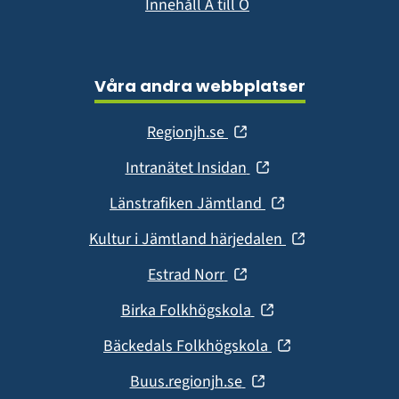
Innehåll A till Ö
Våra andra webbplatser
(öppnas
Regionjh.se
i
(öppnas
Intranätet Insidan
nytt
i
fönster)
(öppnas
Länstrafiken Jämtland
nytt
i
fönster)
(öppnas
Kultur i Jämtland härjedalen
nytt
i
fönster)
(öppnas
Estrad Norr
nytt
i
fönster)
(öppnas
Birka Folkhögskola
nytt
i
fönster)
(öppnas
Bäckedals Folkhögskola
nytt
i
fönster)
(öppnas
Buus.regionjh.se
nytt