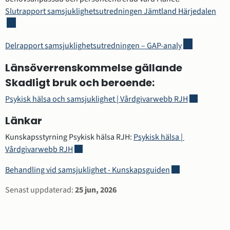
Länk
Slutrapport samsjuklighetsutredningen Jämtland Härjedalen
Länk till ann
Delrapport samsjuklighetsutredningen – GAP-analy
Länsöverrenskommelse gällande 
Skadligt bruk och beroende:
Länk till an
Psykisk hälsa och samsjuklighet | Vårdgivarwebb RJH
Länkar
Kunskapsstyrning Psykisk hälsa RJH: 
Psykisk hälsa | 
Länk till annan webbplats.
Vårdgivarwebb RJH
Länk till annan w
Behandling vid samsjuklighet - Kunskapsguiden
Sidinformation
Senast uppdaterad:
25 jun, 2026