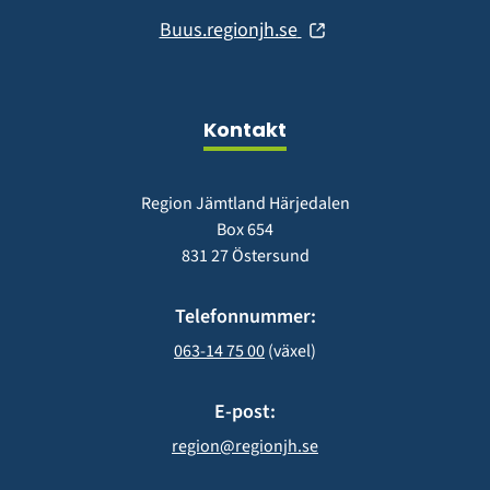
i
fönster)
(öppnas
Buus.regionjh.se
nytt
i
fönster)
nytt
fönster)
Kontakt
Region Jämtland Härjedalen
Box 654
831 27 Östersund
Telefonnummer:
063-14 75 00
 (växel)
E-post:
region@regionjh.se