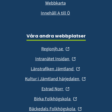
Webbkarta
Innehåll A till Ö
Våra andra webbplatser
(öppnas
Regionjh.se
i
(öppnas
Intranätet Insidan
nytt
i
fönster)
(öppnas
Länstrafiken Jämtland
nytt
i
fönster)
(öppnas
Kultur i Jämtland härjedalen
nytt
i
fönster)
(öppnas
Estrad Norr
nytt
i
fönster)
(öppnas
Birka Folkhögskola
nytt
i
fönster)
(öppnas
Bäckedals Folkhögskola
nytt