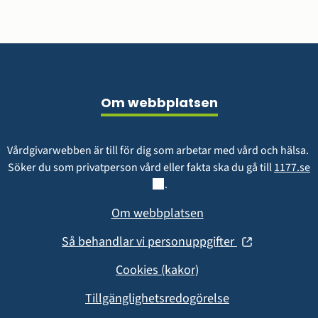
Sidfot
Om webbplatsen
Vårdgivarwebben är till för dig som arbetar med vård och hälsa. 
L
Söker du som privatperson vård eller fakta ska du gå till 
1177.se
.
Om webbplatsen
(öppnas
Så behandlar vi personuppgifter
i
Cookies (kakor)
nytt
fönster)
Tillgänglighetsredogörelse