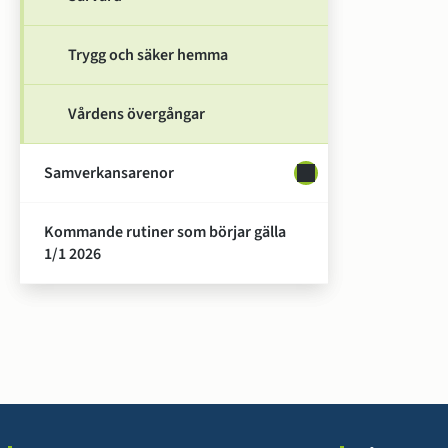
Trygg och säker hemma
Vårdens övergångar
Samverkansarenor
Undersidor för Samv
Kommande rutiner som börjar gälla
1/1 2026
Sidfot