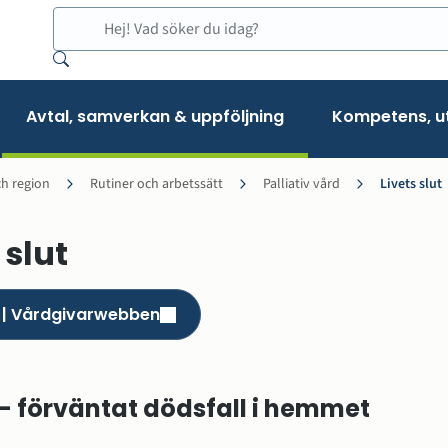
Sök
Avtal, samverkan & uppföljning
Kompetens, ut
h region
Rutiner och arbetssätt
Palliativ vård
Livets slut
 slut
l | Vårdgivarwebben
()
ar och uppdrag
 - förväntat dödsfall i hemmet
ch planer