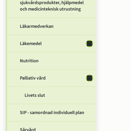
sjukvårdsprodukter, hjälpmedel
och medicinteknisk utrustning
Läkarmedverkan
Läkemedel
Undersidor för Läke
Nutrition
Palliativ vård
Undersidor för Palliat
Livets slut
SIP - samordnad individuell plan
Sårvård