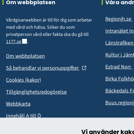
Om webbplatsen
Våra and
Regionjh.se
Vårdgivarwebben är till för dig som arbetar 
i
med vård och hälsa. Söker du som 
Intranätet I
privatperson vård eller fakta ska du gå till 
Länk till annan webbplats.
1177.se
.
Länstrafike
Kultur i Jäm
Om webbplatsen
Estrad Norr
(öppnas
Så behandlar vi personuppgifter
i
i
Birka Folkh
Cookies (kakor)
nytt
fönster)
Bäckedals F
Tillgänglighetsredogörelse
Buus.regionj
Webbkarta
Innehåll A till Ö
Vi använder kak