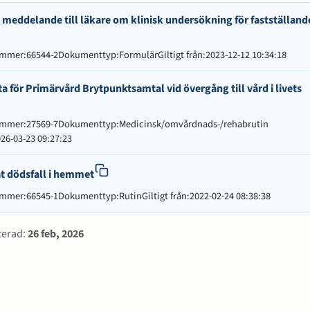
er och arbetssätt
 meddelande till läkare om klinisk undersökning för fastställand
ummer
:
66544-2
Dokumenttyp
:
Formulär
Giltigt från
:
2023-12-12 10:34:18
ta för Primärvård Brytpunktsamtal vid övergång till vård i livets
ummer
:
27569-7
Dokumenttyp
:
Medicinsk/omvårdnads-/rehabrutin
26-03-23 09:27:23
t dödsfall i hemmet
ummer
:
66545-1
Dokumenttyp
:
Rutin
Giltigt från
:
2022-02-24 08:38:38
rmation
terad:
26 feb, 2026