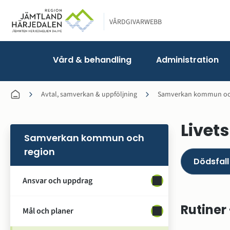
VÅRDGIVARWEBB
Vård & behandling
Administration
Avtal, samverkan & uppföljning
Samverkan kommun oc
Livets
Samverkan kommun och
region
Dödsfal
Ansvar och uppdrag
Undersidor för Ansv
Rutiner
Mål och planer
Undersidor för Mål o