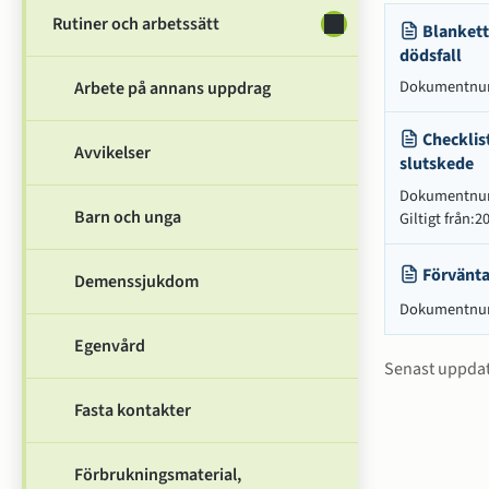
Rutiner och arbetssätt
Undersidor för Rutin
Blankett
dödsfall
Dokumentn
Arbete på annans uppdrag
Checklis
Avvikelser
slutskede
Dokumentn
Barn och unga
Giltigt från
:
20
Förvänta
Demenssjukdom
Dokumentn
Egenvård
Sidinfo
Senast uppda
Fasta kontakter
Förbrukningsmaterial,