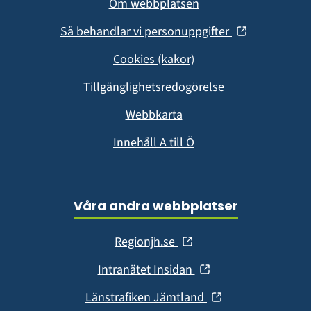
Om webbplatsen
(öppnas
Så behandlar vi personuppgifter
i
Cookies (kakor)
nytt
fönster)
Tillgänglighetsredogörelse
Webbkarta
Innehåll A till Ö
Våra andra webbplatser
(öppnas
Regionjh.se
i
(öppnas
Intranätet Insidan
nytt
i
fönster)
(öppnas
Länstrafiken Jämtland
nytt