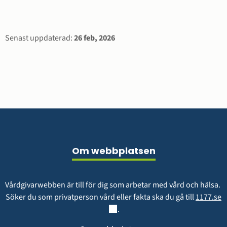
Sidinformation
Senast uppdaterad:
26 feb, 2026
Sidfot
Om webbplatsen
Vårdgivarwebben är till för dig som arbetar med vård och hälsa. 
L
Söker du som privatperson vård eller fakta ska du gå till 
1177.se
.