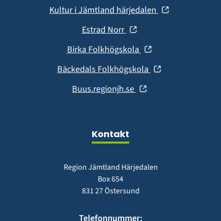
i
fönster)
(öppnas
Kultur i Jämtland härjedalen
nytt
i
fönster)
(öppnas
Estrad Norr
nytt
i
fönster)
(öppnas
Birka Folkhögskola
nytt
i
fönster)
(öppnas
Bäckedals Folkhögskola
nytt
i
fönster)
(öppnas
Buus.regionjh.se
nytt
i
fönster)
nytt
fönster)
Kontakt
Region Jämtland Härjedalen
Box 654
831 27 Östersund
Telefonnummer: