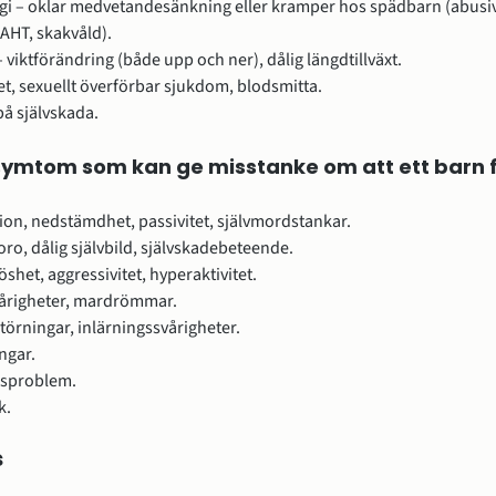
gi – oklar medvetandesänkning eller kramper hos spädbarn (abusi
AHT, skakvåld).
 – viktförändring (både upp och ner), dålig längdtillväxt.
et, sexuellt överförbar sjukdom, blodsmitta.
å självskada.
symtom som kan ge misstanke om att ett barn fa
on, nedstämdhet, passivitet, självmordstankar.
oro, dålig självbild, självskadebeteende.
öshet, aggressivitet, hyperaktivitet.
righeter, mardrömmar.
örningar, inlärningssvårigheter.
ngar.
nsproblem.
k.
s