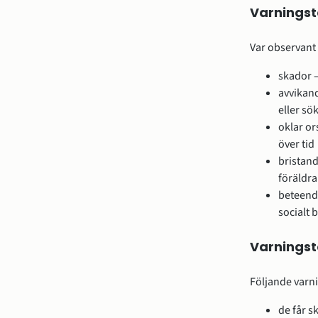
Varningst
Var observant
skador –
avvikand
eller sö
oklar or
över tid
bristan
föräldra
beteend
socialt 
Varningst
Följande varn
de får s