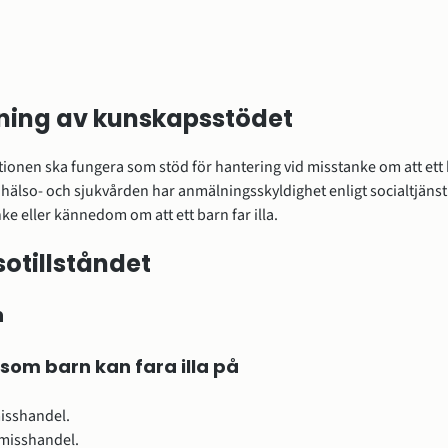
ning av kunskapsstödet
nen ska fungera som stöd för hantering vid misstanke om att ett 
i hälso- och sjukvård­­­­en har an­mäl­nings­skyl­dig­het enligt socialtjän
nke eller kännedom om att ett barn far illa.
otillståndet
n
 som barn kan fara illa på
isshandel.
 misshandel.