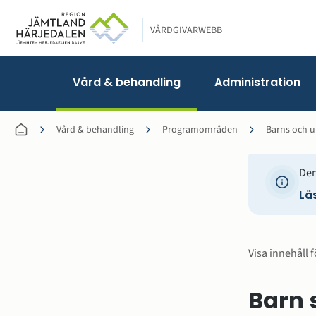
VÅRDGIVARWEBB
Vård & behandling
Administration
Vård & behandling
Programområden
Barns och 
Den
Läs
Visa innehåll f
Barn s