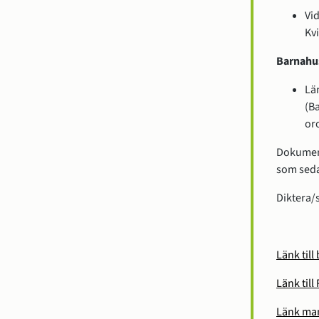
Vid
Kv
Barnahu
Lä
(B
or
Dokument
som sedan
Diktera/
Länk til
Länk till
Länk ma