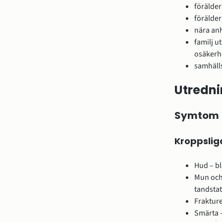
förälder
förälder
nära anh
familj u
osäkerh
samhäll
Utredn
Symtom
Kroppslig
Hud – b
Mun och 
tandstat
Frakture
Smärta 