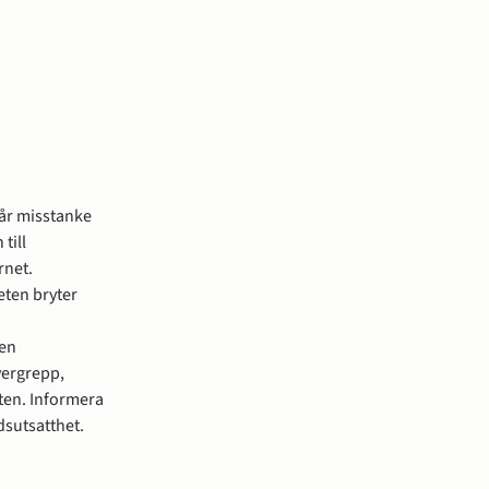
 får misstanke
till
rnet.
eten bryter
den
vergrepp,
sten. Informera
sutsatthet.