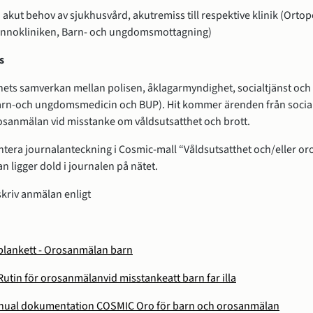
 akut behov av sjukhusvård, akutremiss till respektive klinik (Ortop
innokliniken, Barn- och ungdomsmottagning)
s
nets samverkan mellan polisen, åklagarmyndighet, socialtjänst och
arn-och ungdomsmedicin och BUP). Hit kommer ärenden från social
osanmälan vid misstanke om våldsutsatthet och brott.
era journalanteckning i Cosmic-mall “Våldsutsatthet och/eller oro
 ligger dold i journalen på nätet.
skriv anmälan enligt
l blankett - Orosanmälan barn
 Rutin för orosanmälanvid misstankeatt barn far illa
nual dokumentation COSMIC Oro för barn och orosanmälan