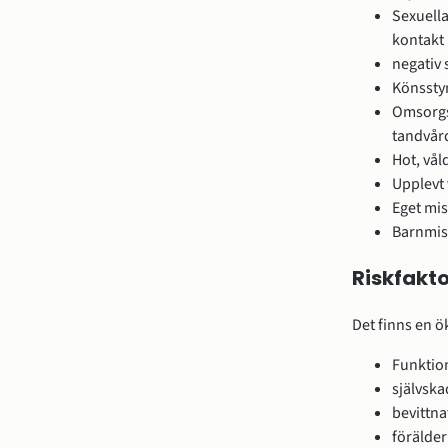
Sexuella
kontakt 
negativ 
Könsst
Omsorgss
tandvår
Hot, vål
Upplevt 
Eget mis
Barnmis
Riskfakto
Det finns en ö
Funktio
självsk
bevittna
förälder