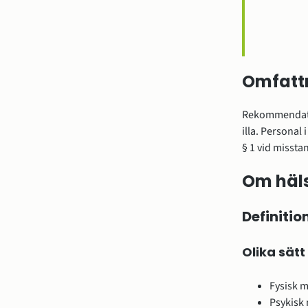
Omfatt
Rekommendatio
illa. Personal 
§ 1 vid missta
Om häls
Definitio
Olika sätt
Fysisk m
Psykisk