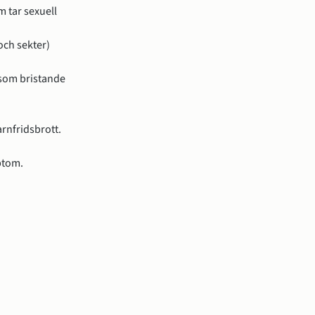
m tar sexuell
och sekter)
(som bristande
arnfridsbrott.
ptom.