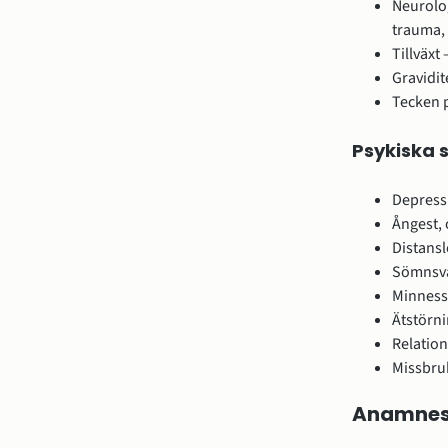
Neurolo
trauma, 
Tillväxt
Gravidit
Tecken p
Psykiska 
Depressi
Ångest, 
Distansl
Sömnsvå
Minnesst
Ätstörni
Relatio
Missbru
Anamne