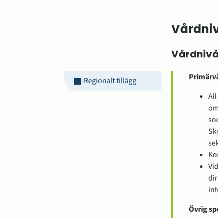
Vårdniv
Vårdnivå
Primärvå
Regionalt tillägg
All
om 
soc
Sk
se
Ko
Vi
dir
in
Övrig sp