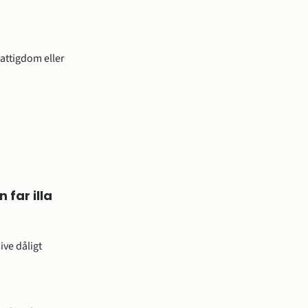
fattigdom eller
far illa
ve dåligt