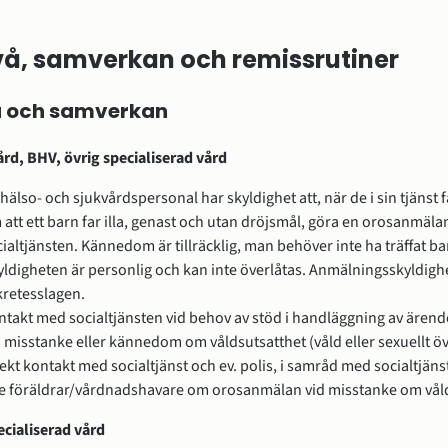
å, samverkan och remissrutiner
 och samverkan
rd, BHV, övrig specialiserad vård
 hälso- och sjukvårdspersonal har skyldighet att, när de i sin tjänst
att ett barn far illa, genast och utan dröjsmål, göra en orosanmälan 
ialtjänsten. Kännedom är tillräcklig, man behöver inte ha träffat ba
yldigheten är personlig och kan inte överlåtas. Anmälningsskyldigh
kretesslagen.
ntakt med socialtjänsten vid behov av stöd i handläggning av ären
d misstanke eller kännedom om våldsutsatthet (våld eller sexuellt ö
ekt kontakt med socialtjänst och ev. polis, i samråd med socialtjän
te föräldrar/vårdnadshavare om orosanmälan vid misstanke om våld
ecialiserad vård