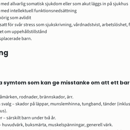
 med allvarlig somatisk sjukdom eller som akut läggs in på sjukhus
 med intellektuell funktionsnedsättning
örig som avlidit
tsatt för svår stress som sjukskrivning, vårdnadstvist, arbetslöshet, 
et om uppehållstillstånd
splacerade barn.
ing
a symtom som kan ge misstanke om att ett barn 
låmärken, rodnader, brännskador, ärr.
svalg – skador på läppar, munslemhinna, tungband, tänder (inklusi
us).
r – särskilt barn under två år.
– huvudvärk, buksmärta, muskelspänningar, generell värk.