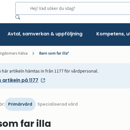
Sök
Avtal, samverkan & uppföljning
Kompetens, ut
ungdomars hälsa
Barn som far illa*
 här artikeln hämtas in från 1177 för vårdpersonal.
 artikeln på 1177
Visa
ör:
Primärvård
Specialiserad vård
version
för
om far illa