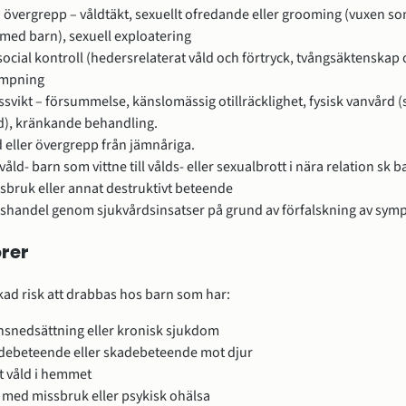
 övergrepp – våldtäkt, sexuellt ofredande eller grooming (vuxen so
med barn), sexuell exploatering
social kontroll (hedersrelaterat våld och förtryck, tvångsäktenskap 
ympning
vikt – försummelse, känslomässig otillräcklighet, fysisk vanvård 
d), kränkande behandling.
d eller övergrepp från jämnåriga.
våld- barn som vittne till vålds- eller sexualbrott i nära relation sk b
sbruk eller annat destruktivt beteende
shandel genom sjukvårdsinsatser på grund av förfalskning av sym
rer
kad risk att drabbas hos barn som har:
nsnedsättning eller kronisk sjukdom
adebeteende eller skadebeteende mot djur
t våld i hemmet
 med missbruk eller psykisk ohälsa