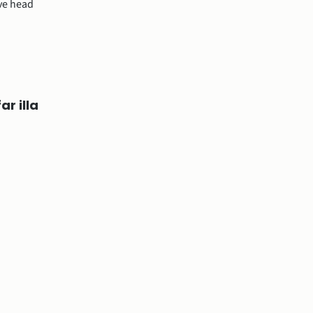
ve head
r illa