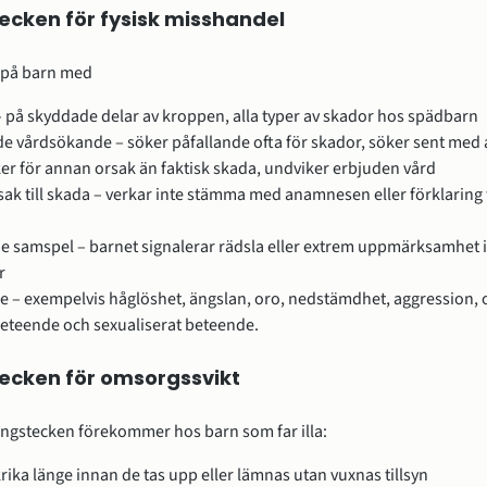
ecken för fysisk misshandel
 på barn med
 på skyddade delar av kroppen, alla typer av skador hos spädbarn
e vårdsökande – söker påfallande ofta för skador, söker sent med a
ker för annan orsak än faktisk skada, undviker erbjuden vård
sak till skada – verkar inte stämma med anamnesen eller förklaring
de samspel – barnet signalerar rädsla eller extrem uppmärksamhet
r
e – exempelvis håglöshet, ängslan, oro, nedstämdhet, aggression
beteende och sexualiserat beteende.
ecken för omsorgssvikt
ingstecken förekommer hos barn som far illa:
krika länge innan de tas upp eller lämnas utan vuxnas tillsyn