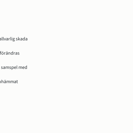
llvarlig skada
 förändras
 i samspel med
, ohämmat