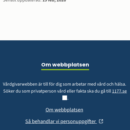
Sidinformation
Senast uppdaterad:
19 feb, 2026
Sidfot
Om webbplatsen
Vårdgivarwebben är till för dig som arbetar med vård och hälsa. 
L
Söker du som privatperson vård eller fakta ska du gå till 
1177.se
.
Om webbplatsen
(öppnas
Så behandlar vi personuppgifter
i