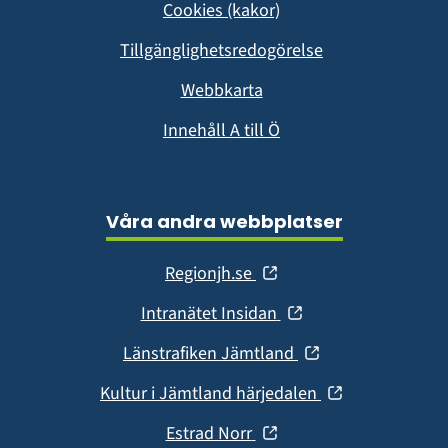
Cookies (kakor)
nytt
fönster)
Tillgänglighetsredogörelse
Webbkarta
Innehåll A till Ö
Våra andra webbplatser
(öppnas
Regionjh.se
i
(öppnas
Intranätet Insidan
nytt
i
fönster)
(öppnas
Länstrafiken Jämtland
nytt
i
fönster)
(öppnas
Kultur i Jämtland härjedalen
nytt
i
fönster)
(öppnas
Estrad Norr
nytt