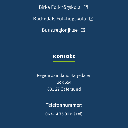
i
fönster)
(öppnas
Birka Folkhögskola
nytt
i
fönster)
(öppnas
Bäckedals Folkhögskola
nytt
i
fönster)
(öppnas
Buus.regionjh.se
nytt
i
fönster)
nytt
fönster)
Kontakt
Region Jämtland Härjedalen
Box 654
831 27 Östersund
Telefonnummer:
063-14 75 00
 (växel)