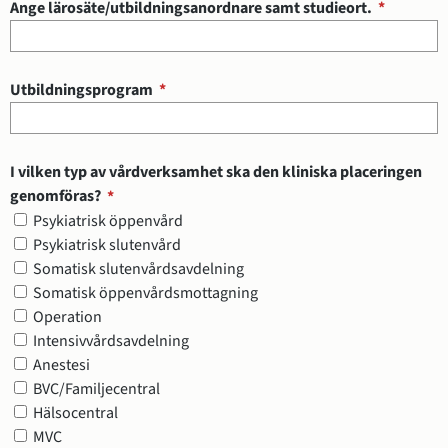
(obligat
Ange lärosäte/utbildningsanordnare samt studieort.
*
(obligatorisk)
Utbildningsprogram
*
I vilken typ av vårdverksamhet ska den kliniska placeringen
(obligatorisk)
genomföras?
*
I vilken typ av vårdverksamhet ska den kliniska placeringen geno
Psykiatrisk öppenvård
Psykiatrisk slutenvård
Somatisk slutenvårdsavdelning
Somatisk öppenvårdsmottagning
Operation
Intensivvårdsavdelning
Anestesi
BVC/Familjecentral
Hälsocentral
MVC