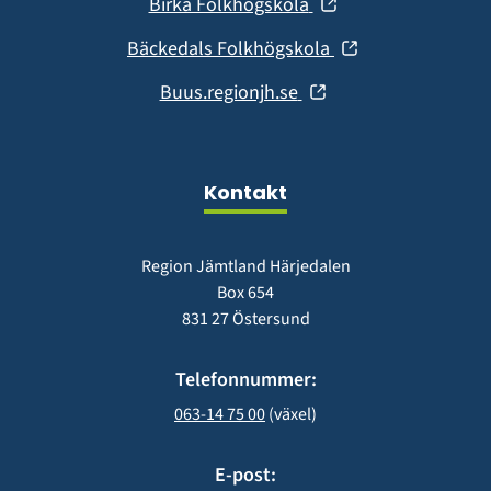
(öppnas
Birka Folkhögskola
nytt
i
fönster)
(öppnas
Bäckedals Folkhögskola
nytt
i
fönster)
(öppnas
Buus.regionjh.se
nytt
i
fönster)
nytt
fönster)
Kontakt
Region Jämtland Härjedalen
Box 654
831 27 Östersund
Telefonnummer:
063-14 75 00
 (växel)
E-post: