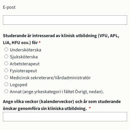
E-post
Studerande är intresserad av klinisk utbildning (VFU, APL,
(obligatorisk)
LIA, HFU osv.) för
*
Studerande är intresserad av klinisk utbildning (VFU, APL, LIA, HFU
Undersköterska
Sjuksköterska
Arbetsterapeut
Fysioterapeut
Medicinsk sekreterare/Vårdadministratör
Logoped
Annat (ange yrkeskategori i fältet Övrigt, nedan).
Ange vilka veckor (kalenderveckor) och år som studerande
(obligatorisk)
önskar genomföra sin kliniska utbildning.
*