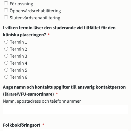
Förlossning
Öppenvårdsrehabilitering
Slutenvårdsrehabilitering
I vilken termin läser den studerande vid tillfället för den
(obligatorisk)
kliniska placeringen?
*
I vilken termin läser den studerande vid tillfället för den kliniska 
Termin 1
Termin 2
Termin 3
Termin 4
Termin 5
Termin 6
Ange namn och kontaktuppgifter till ansvarig kontaktperson
(obligatorisk)
(lärare/VFU-samordnare)
*
Namn, epostadress och telefonnummer
(obligatorisk)
Folkbokföringsort
*