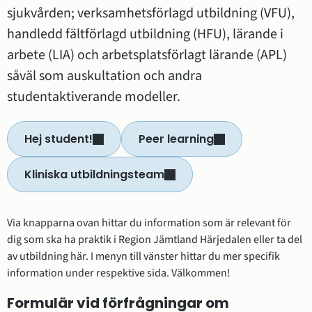
sjukvården; verksamhetsförlagd utbildning (VFU), 
handledd fältförlagd utbildning (HFU), lärande i 
arbete (LIA) och arbetsplatsförlagt lärande (APL) 
såväl som auskultation och andra 
studentaktiverande modeller.
Hej student!
Peer learning
(öppnas i nytt fönster)
(öppnas i nytt fönster
Kliniska utbildningsteam
(öppnas i nytt fönster)
Via knapparna ovan hittar du information som är relevant för 
dig som ska ha praktik i Region Jämtland Härjedalen eller ta del 
av utbildning här. I menyn till vänster hittar du mer specifik 
information under respektive sida. Välkommen!
Formulär vid förfrågningar om 