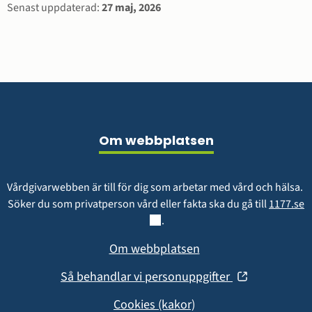
Sidinformation
Senast uppdaterad:
27 maj, 2026
Sidfot
Om webbplatsen
Vårdgivarwebben är till för dig som arbetar med vård och hälsa. 
L
Söker du som privatperson vård eller fakta ska du gå till 
1177.se
.
Om webbplatsen
(öppnas
Så behandlar vi personuppgifter
i
Cookies (kakor)
nytt