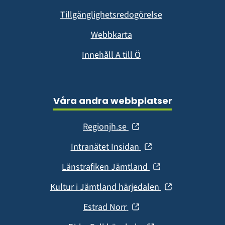
fönster)
Tillgänglighetsredogörelse
Webbkarta
Innehåll A till Ö
Våra andra webbplatser
(öppnas
Regionjh.se
i
(öppnas
Intranätet Insidan
nytt
i
fönster)
(öppnas
Länstrafiken Jämtland
nytt
i
fönster)
(öppnas
Kultur i Jämtland härjedalen
nytt
i
fönster)
(öppnas
Estrad Norr
nytt
i
fönster)