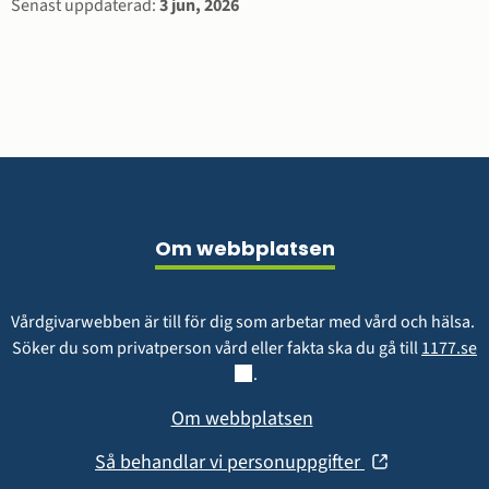
Sidinformation
Senast uppdaterad:
3 jun, 2026
Sidfot
Om webbplatsen
Vårdgivarwebben är till för dig som arbetar med vård och hälsa. 
L
Söker du som privatperson vård eller fakta ska du gå till 
1177.se
.
Om webbplatsen
(öppnas
Så behandlar vi personuppgifter
i