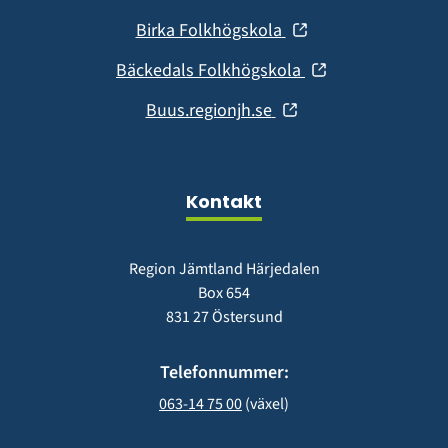
i
fönster)
(öppnas
Birka Folkhögskola
nytt
i
fönster)
(öppnas
Bäckedals Folkhögskola
nytt
i
fönster)
(öppnas
Buus.regionjh.se
nytt
i
fönster)
nytt
fönster)
Kontakt
Region Jämtland Härjedalen
Box 654
831 27 Östersund
Telefonnummer:
063-14 75 00
 (växel)