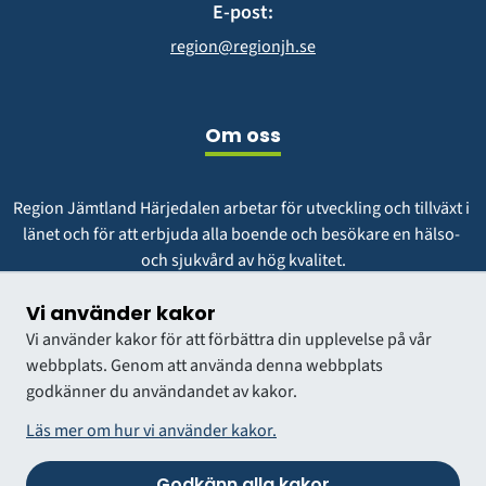
E-post:
region@regionjh.se
Om oss
Region Jämtland Härjedalen arbetar för utveckling och tillväxt i 
länet och för att erbjuda alla boende och besökare en hälso- 
och sjukvård av hög kvalitet.
Vår vision är att vara en region att längta till och växa i.
Vi använder kakor
Vi använder kakor för att förbättra din upplevelse på vår
webbplats. Genom att använda denna webbplats
godkänner du användandet av kakor.
Läs mer om hur vi använder kakor.
Godkänn alla kakor