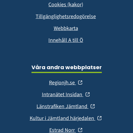
Cookies (kakor)
nytt
fönster)
Tillgänglighetsredogörelse
Webbkarta
Innehåll A till Ö
Våra andra webbplatser
(öppnas
Regionjh.se
i
(öppnas
Intranätet Insidan
nytt
i
fönster)
(öppnas
Länstrafiken Jämtland
nytt
i
fönster)
(öppnas
Kultur i Jämtland härjedalen
nytt
i
fönster)
(öppnas
Estrad Norr
nytt