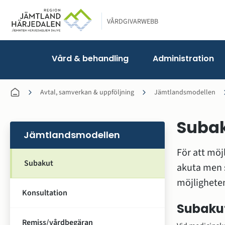
VÅRDGIVARWEBB
Vård & behandling
Administration
Avtal, samverkan & uppföljning
Jämtlandsmodellen
Suba
Jämtlandsmodellen
För att mö
Subakut
akuta men 
möjligheten
Konsultation
Subaku
Remiss/vårdbegäran