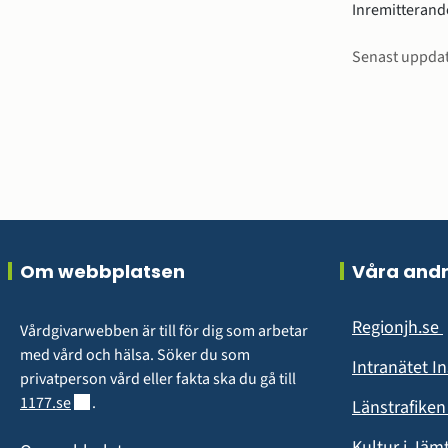
Inremitterand
Sidinfo
Senast uppda
Sidfot
Om webbplatsen
Våra and
Regionjh.se
Vårdgivarwebben är till för dig som arbetar 
i
med vård och hälsa. Söker du som 
Intranätet I
privatperson vård eller fakta ska du gå till 
Länk till annan webbplats.
1177.se
.
Länstrafike
Kultur i Jäm