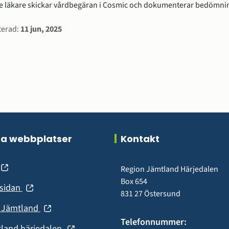
e läkare skickar vårdbegäran i Cosmic och dokumenterar bedömni
rmation
terad:
11 jun, 2025
ra webbplatser
Kontakt
(öppnas
Region Jämtland Härjedalen
Box 654
(öppnas
nsidan
nytt
831 27 Östersund
i
fönster)
(öppnas
n Jämtland
nytt
i
Telefonnummer:
fönster)
(öppnas
tland härjedalen