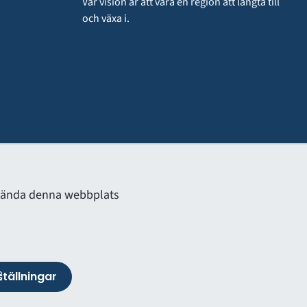
Vår vision är att vara en region att längta till 
och växa i.
använda denna webbplats
VÅRDGIVARWEBB
tällningar