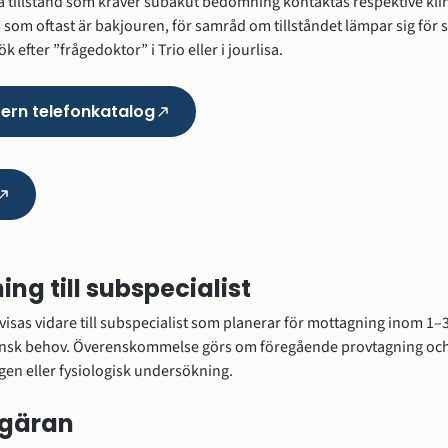
 tillstånd som kräver subakut bedömning kontaktas respektive klin
 som oftast är bakjouren, för samråd om tillståndet lämpar sig för 
 efter ”frågedoktor” i Trio eller i jourlisa.
ntern telefonkatalog
(Länk
till
annan
webbplats,
nk
öppnas
i
an
nytt
bplats,
ng till subspecialist
fönster)
nas
isas vidare till subspecialist som planerar för mottagning inom 1–3
insk behov. Överenskommelse görs om föregående provtagning och
t
gen eller fysiologisk undersökning.
ster)
gäran