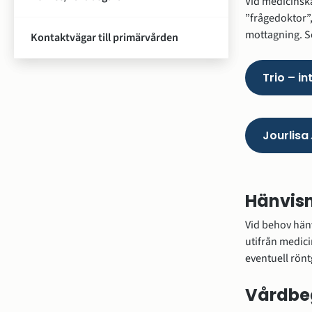
Vid medicinska
”frågedoktor”,
mottagning. Sök
Kontaktvägar till primärvården
Trio – i
Jourlisa
(Lä
till
ann
web
Hänvisni
öpp
Vid behov hänv
i
utifrån medic
nyt
eventuell rönt
fön
Vårdbe