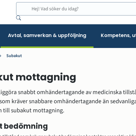
Sök
Avtal, samverkan & uppföljning
Kompetens, ut
Subakut
kut mottagning
jliggöra snabbt omhändertagande av medicinska tillst
som kräver snabbare omhändertagande än sedvanliga r
 till subakut mottagning.
t bedömning