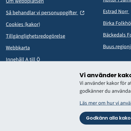
Om webbplatsen
Estrad Norr
(öppnas
Så behandlar vi personuppgifter
i
i
Birka Folkh
Cookies (kakor)
nytt
fönster)
Bäckedals F
Tillgänglighetsredogörelse
Buus.regionj
Webbkarta
Innehåll A till Ö
Vi använder kak
Vi använder kakor för 
godkänner du användan
Läs mer om hur vi anvä
Logga in
Godkänn alla kako