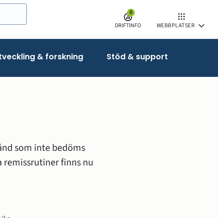
0
DRIFTINFO
WEBBPLATSER
veckling & forskning
Stöd & support
ånd som inte bedöms 
emissrutiner finns nu 