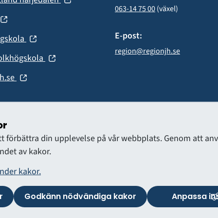
nytt
063-14 75 00
 (växel)
i
fönster)
(öppnas
nytt
fönster)
E-post:
(öppnas
ögskola
nytt
i
region@regionjh.se
fönster)
(öppnas
olkhögskola
nytt
i
fönster)
(öppnas
h.se
nytt
i
fönster)
nytt
fönster)
or
att förbättra din upplevelse på vår webbplats. Genom att 
det av kakor.
nder kakor.
r
Godkänn nödvändiga kakor
Anpassa ins