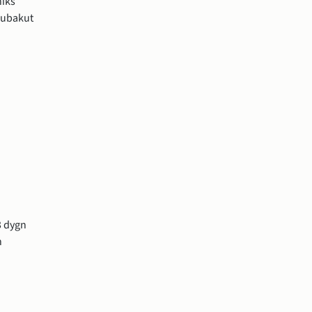
iks 
subakut 
 dygn 
 