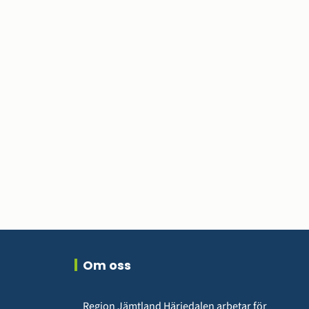
r.
Om oss
Region Jämtland Härjedalen arbetar för 