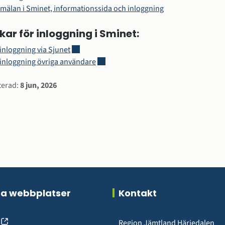
nmälan i Sminet, informationssida och inloggning
kar för inloggning i Sminet:
Länk till annan webbplats, öppnas i nytt fönste
inloggning via Sjunet
Länk till annan webbplats.
 inloggning övriga användare
rmation
terad:
8 jun, 2026
ra webbplatser
Kontakt
(öppnas
Region Jämtland Härjedalen