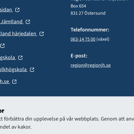
Box 654
(öppnas
nsidan
nytt
831 27 Östersund
i
fönster)
(öppnas
n Jämtland
nytt
i
Telefonnummer:
fönster)
(öppnas
tland härjedalen
nytt
063-14 75 00
 (växel)
i
fönster)
(öppnas
nytt
fönster)
E-post:
(öppnas
ögskola
nytt
i
region@regionjh.se
fönster)
(öppnas
olkhögskola
nytt
i
fönster)
(öppnas
h.se
nytt
i
fönster)
nytt
fönster)
or
att förbättra din upplevelse på vår webbplats. Genom att 
det av kakor.