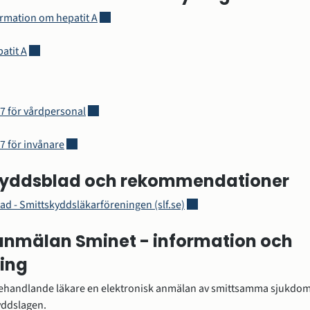
Länk till annan webbplats, öppnas i nytt fönst
rmation om hepatit A
Länk till annan webbplats.
atit A
Länk till annan webbplats, öppnas i nytt fönster.
77 för vårdpersonal
Länk till annan webbplats, öppnas i nytt fönster.
77 för invånare
kyddsblad och rekommendationer
Länk till annan webbplats, 
d - Smittskyddsläkarföreningen (slf.se)
 anmälan Sminet - information och 
ing
behandlande läkare en elektronisk anmälan av smittsamma sjukdom
yddslagen.