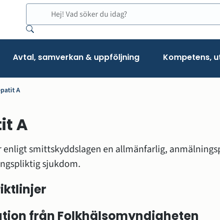
Sök
Avtal, samverkan & uppföljning
Kompetens, ut
patit A
it A
r enligt smittskyddslagen en allmänfarlig, anmälningsp
ngspliktig sjukdom.
ygien
iktlinjer
skydd
tion från Folkhälsomyndigheten