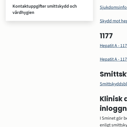
Kontaktuppgifter smittskydd och
Sjukdomsinfo
vårdhygien
Skydd mot hep
1177
Hepatit A - 11
Hepatit A - 11
Smitts
Smittskyddsbla
Klinisk
inloggn
I Sminet gör 
enligt smittsk