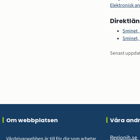
Elektronisk a
Direktlän
Sminet, 
Sminet,
Sidinfo
Senast uppda
Sidfot
Om webbplatsen
Våra and
Regionjh.se
Vårdgivarwebben är till för dig som arbetar 