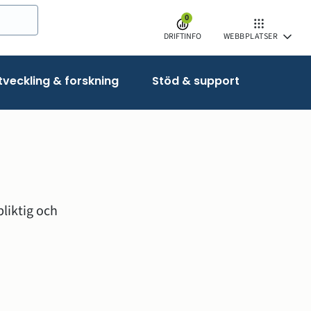
0
DRIFTINFO
WEBBPLATSER
veckling & forskning
Stöd & support
liktig och 