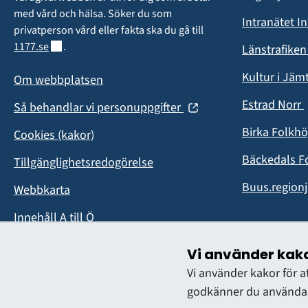
i
med vård och hälsa. Söker du som 
Intranätet I
privatperson vård eller fakta ska du gå till 
Länk till annan webbplats.
1177.se
.
Länstrafike
Kultur i Jäm
Om webbplatsen
Estrad Norr
(öppnas
Så behandlar vi personuppgifter
i
i
Birka Folkh
Cookies (kakor)
nytt
fönster)
Bäckedals F
Tillgänglighetsredogörelse
Buus.regionj
Webbkarta
Innehåll A till Ö
Vi använder kak
Vi använder kakor för 
godkänner du användan