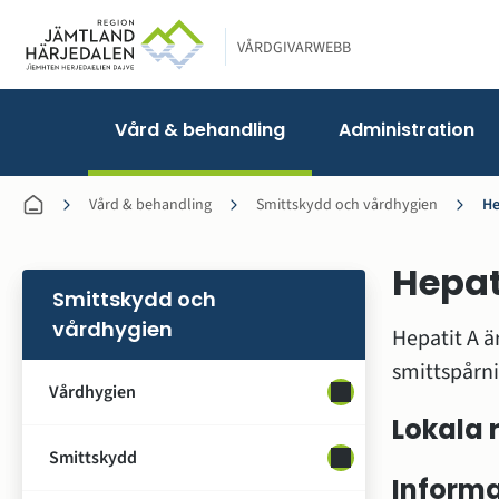
VÅRDGIVARWEBB
Vård & behandling
Administration
Vård & behandling
Smittskydd och vårdhygien
He
Hepat
Smittskydd och
vårdhygien
Hepatit A ä
smittspårni
Vårdhygien
Undersidor för Vårdh
Lokala r
Smittskydd
Undersidor för Smitt
Informa