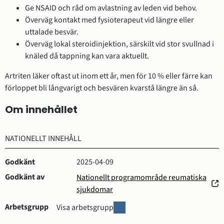
Ge NSAID och råd om avlastning av leden vid behov.
Överväg kontakt med fysioterapeut vid längre eller
uttalade besvär.
Överväg lokal steroidinjektion, särskilt vid stor svullnad i
knäled då tappning kan vara aktuellt.
Artriten läker oftast ut inom ett år, men för 10 % eller färre kan
förloppet bli långvarigt och besvären kvarstå längre än så.
Om innehållet
NATIONELLT INNEHÅLL
Godkänt
2025-04-09
Godkänt av
Nationellt programområde reumatiska
(öppnas
sjukdomar
i
Arbetsgrupp
A
Visa arbetsgrupp
nytt
r