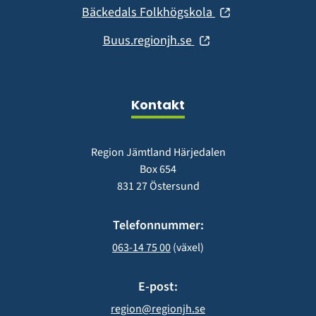
i
fönster)
(öppnas
Bäckedals Folkhögskola
nytt
i
fönster)
(öppnas
Buus.regionjh.se
nytt
i
fönster)
nytt
fönster)
Kontakt
Region Jämtland Härjedalen
Box 654
831 27 Östersund
Telefonnummer:
063-14 75 00
 (växel)
E-post:
region@regionjh.se