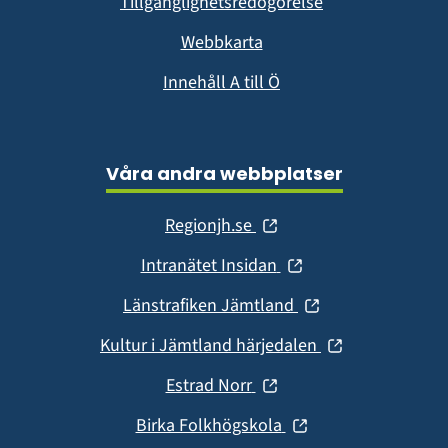
Tillgänglighetsredogörelse
Webbkarta
Innehåll A till Ö
Våra andra webbplatser
(öppnas
Regionjh.se
i
(öppnas
Intranätet Insidan
nytt
i
fönster)
(öppnas
Länstrafiken Jämtland
nytt
i
fönster)
(öppnas
Kultur i Jämtland härjedalen
nytt
i
fönster)
(öppnas
Estrad Norr
nytt
i
fönster)
(öppnas
Birka Folkhögskola
nytt