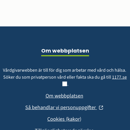
fönster)
b
e
t
s
g
r
Sidfot
u
p
Om webbplatsen
p
Vårdgivarwebben är till för dig som arbetar med vård och hälsa. 
L
Söker du som privatperson vård eller fakta ska du gå till 
1177.se
.
Om webbplatsen
(öppnas
Så behandlar vi personuppgifter
i
Cookies (kakor)
nytt
fönster)