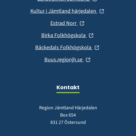
nytt
i
fönster)
(öppnas
Kultur i Jämtland härjedalen
nytt
i
fönster)
(öppnas
Estrad Norr
nytt
i
fönster)
(öppnas
Birka Folkhögskola
nytt
i
fönster)
(öppnas
Bäckedals Folkhögskola
nytt
i
fönster)
(öppnas
Buus.regionjh.se
nytt
i
fönster)
nytt
fönster)
Kontakt
Region Jämtland Härjedalen
Box 654
831 27 Östersund