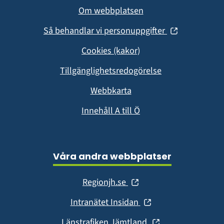
Om webbplatsen
(öppnas
Så behandlar vi personuppgifter
i
Cookies (kakor)
nytt
fönster)
Tillgänglighetsredogörelse
Webbkarta
Innehåll A till Ö
Våra andra webbplatser
(öppnas
Regionjh.se
i
(öppnas
Intranätet Insidan
nytt
i
fönster)
(öppnas
Länstrafiken Jämtland