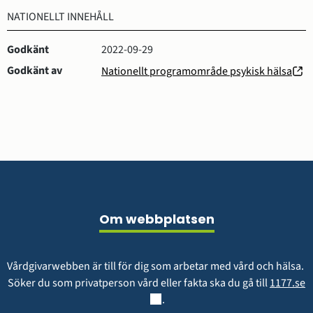
NATIONELLT INNEHÅLL
Godkänt
2022-09-29
Godkänt av
Nationellt programområde psykisk hälsa
(öppnas
i
nytt
fönster)
Sidfot
Om webbplatsen
Vårdgivarwebben är till för dig som arbetar med vård och hälsa. 
L
Söker du som privatperson vård eller fakta ska du gå till 
1177.se
.