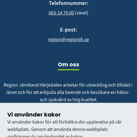
Telefonnummer:
063-14 75 00
 (växel)
E-post:
region@regionjh.se
Om oss
Region Jämtland Härjedalen arbetar för utveckling och tillväxt i 
länet och för att erbjuda alla boende och besökare en hälso- 
och sjukvård av hög kvalitet.
Vår vision är att vara en region att längta till och växa i.
Vi använder kakor
Vi använder kakor för att förbättra din upplevelse på vår
webbplats. Genom att använda denna webbplats
godkänner du användandet av kakor.