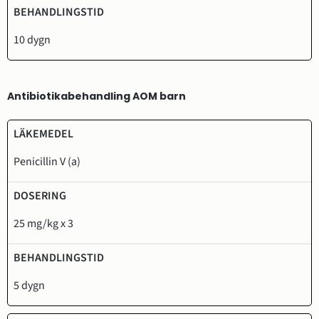
10 dygn
Antibiotikabehandling AOM barn
Läkemedel
Dosering
Behandlingstid
Penicillin V (a)
25 mg/kg x 3
5 dygn