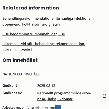
Relaterad information
Behandlingsrekommendationer för vanliga infektioner i
öppenvård, Folkhälsomyndigheten
SBU bedömning trumhinnebilder, SBU
Läkemedel vid otit - behandlingsrekommendation,
Läkemedelsverket
Om innehållet
NATIONELLT INNEHÅLL
Godkänt
2025-08-13
Godkänt av
Nationellt programområde öron-,
(öppnas
näsa-, halssjukdomar
i
Arbetsgrupp
A
Visa arbetsgrupp