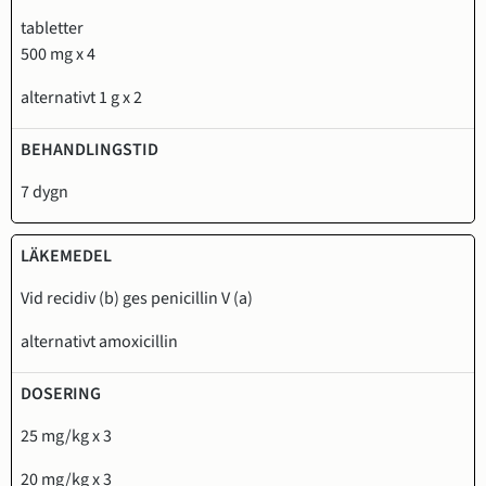
tabletter
500 mg x 4
alternativt 1 g x 2
7 dygn
Vid recidiv (b) ges penicillin V (a)
alternativt amoxicillin
25 mg/kg x 3
20 mg/kg x 3