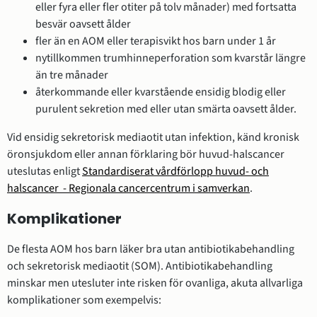
eller fyra eller fler otiter på tolv månader) med fortsatta
besvär oavsett ålder
fler än en AOM eller terapisvikt hos barn under 1 år
nytillkommen trumhinneperforation som kvarstår längre
än tre månader
återkommande eller kvarstående ensidig blodig eller
purulent sekretion med eller utan smärta oavsett ålder.
Vid ensidig sekretorisk mediaotit utan infektion, känd kronisk
öronsjukdom eller annan förklaring bör huvud-halscancer
uteslutas enligt
Standardiserat vårdförlopp huvud- och
halscancer - Regionala cancercentrum i samverkan
.
Komplikationer
De flesta AOM hos barn läker bra utan antibiotikabehandling
och sekretorisk mediaotit (SOM). Antibiotikabehandling
minskar men utesluter inte risken för ovanliga, akuta allvarliga
komplikationer som exempelvis: