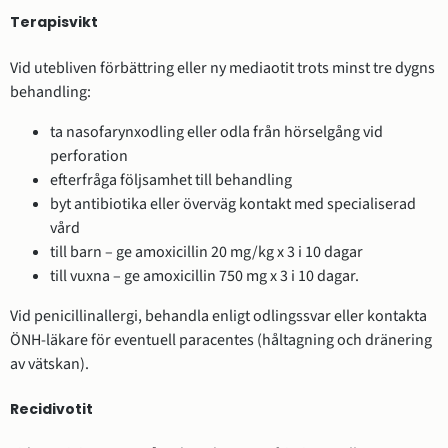
Terapisvikt
Vid utebliven förbättring eller ny mediaotit trots minst tre dygns
behandling:
ta nasofarynxodling eller odla från hörselgång vid
perforation
efterfråga följsamhet till behandling
byt antibiotika eller överväg kontakt med specialiserad
vård
till barn – ge amoxicillin 20 mg/kg x 3 i 10 dagar
till vuxna – ge amoxicillin 750 mg x 3 i 10 dagar.
Vid penicillinallergi, behandla enligt odlingssvar eller kontakta
ÖNH-läkare för eventuell paracentes (håltagning och dränering
av vätskan).
Recidivotit