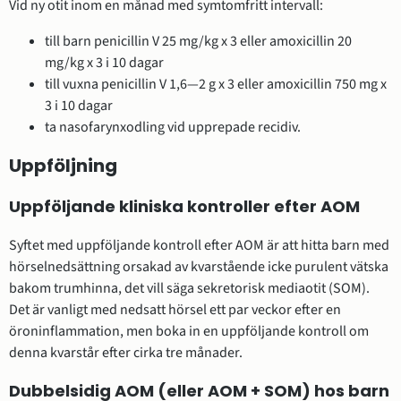
Vid ny otit inom en månad med symtomfritt intervall:
till barn penicillin V 25 mg/kg x 3 eller amoxicillin 20
mg/kg x 3 i 10 dagar
till vuxna penicillin V 1,6—2 g x 3 eller amoxicillin 750 mg x
3 i 10 dagar
ta nasofarynxodling vid upprepade recidiv.
Uppföljning
Uppföljande kliniska kontroller efter AOM
Syftet med uppföljande kontroll efter AOM är att hitta barn med
hörselnedsättning orsakad av kvarstående icke purulent vätska
bakom trumhinna, det vill säga sekretorisk mediaotit (SOM).
Det är vanligt med nedsatt hörsel ett par veckor efter en
öroninflammation, men boka in en uppföljande kontroll om
denna kvarstår efter cirka tre månader.
Dubbelsidig AOM (eller AOM + SOM) hos barn