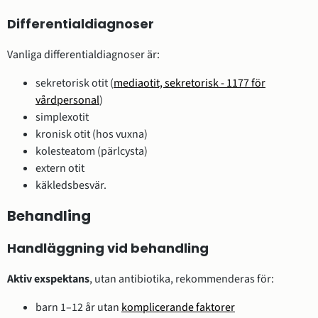
Differentialdiagnoser
Vanliga differentialdiagnoser är:
sekretorisk otit (
mediaotit, sekretorisk - 1177 för
vårdpersonal
)
simplexotit
kronisk otit (hos vuxna)
kolesteatom (pärlcysta)
extern otit
käkledsbesvär.
Behandling
Handläggning vid behandling
Aktiv exspektans
, utan antibiotika, rekommenderas för:
barn 1–12 år utan
komplicerande faktorer