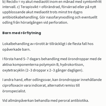
b) Recidiv = ny akut mediaotit inom en månad med symtomfritt
intervall. c) Terapisvikt = oförändrad, förvärrad eller på nytt
uppblossande akut mediaotit trots minst tre dygns
antibiotikabehandling. Gör nasofarynxodling och eventuellt
odling från hörselgången vid perforation.
Barn med rörflytning
Lokalbehandling av rörotit är tillräckligt i de flesta fall hos
opåverkade barn.
I första hand 5–7 dagars behandling med örondroppar med de
aktiva komponenterna polymyxin B, hydrokortison,
oxytetracyklin (2–3 droppar x 2–3 gånger dagligen).
I andra hand, efter odlingssvar, kan örondroppar innehållande
ciprofloxacin vara indicerat, alternativt remiss till
öronspecialist.
Vid allmänpåverkan behandla med peroral antibiotika.