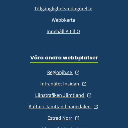
fönster)
Tillgänglighetsredogörelse
Webbkarta
Innehåll A till Ö
Våra andra webbplatser
(öppnas
Regionjh.se
i
(öppnas
Intranätet Insidan
nytt
i
fönster)
(öppnas
Länstrafiken Jämtland
nytt
i
fönster)
(öppnas
Kultur i Jämtland härjedalen
nytt
i
fönster)
(öppnas
Estrad Norr
nytt
i
fönster)