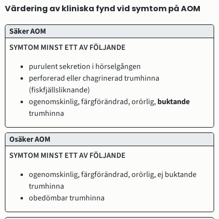
Värdering av kliniska fynd vid symtom på AOM
Symtom
Säker AOM
minst
Diagnos
ett av
följande
purulent sekretion i hörselgången
perforerad eller chagrinerad trumhinna
(fiskfjällsliknande)
ogenomskinlig, färgförändrad, orörlig,
buktande
trumhinna
Osäker AOM
ogenomskinlig, färgförändrad, orörlig, ej buktande
trumhinna
obedömbar trumhinna