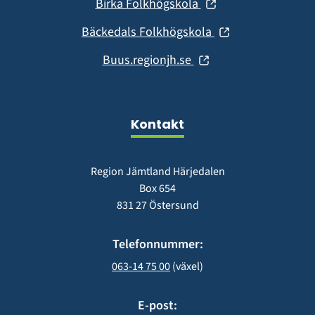
(öppnas
Birka Folkhögskola
nytt
i
fönster)
(öppnas
Bäckedals Folkhögskola
nytt
i
fönster)
(öppnas
Buus.regionjh.se
nytt
i
fönster)
nytt
fönster)
Kontakt
Region Jämtland Härjedalen
Box 654
831 27 Östersund
Telefonnummer:
063-14 75 00
 (växel)
E-post: