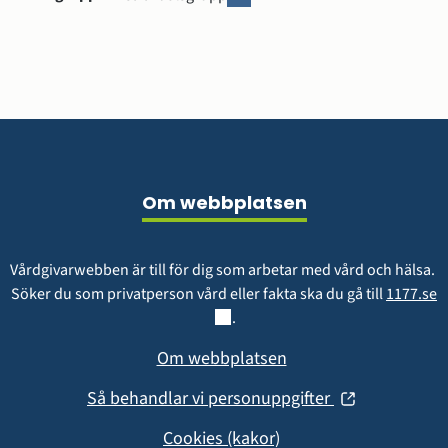
nytt
r
fönster)
b
e
t
s
g
r
Sidfot
u
p
Om webbplatsen
p
Vårdgivarwebben är till för dig som arbetar med vård och hälsa. 
L
Söker du som privatperson vård eller fakta ska du gå till 
1177.se
.
Om webbplatsen
(öppnas
Så behandlar vi personuppgifter
i
Cookies (kakor)
nytt