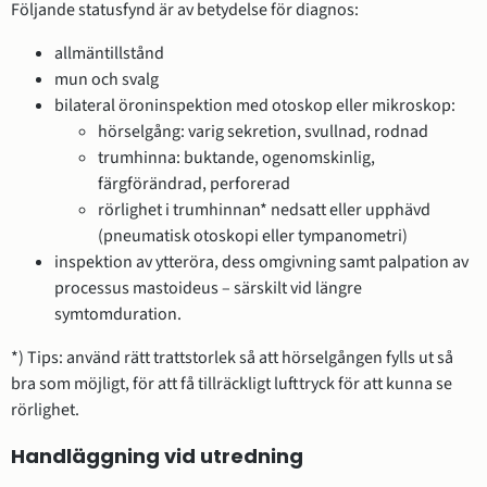
Följande statusfynd är av betydelse för diagnos:
allmäntillstånd
mun och svalg
bilateral öroninspektion med otoskop eller mikroskop:
hörselgång: varig sekretion, svullnad, rodnad
trumhinna: buktande, ogenomskinlig,
färgförändrad, perforerad
rörlighet i trumhinnan* nedsatt eller upphävd
(pneumatisk otoskopi eller tympanometri)
inspektion av ytteröra, dess omgivning samt palpation av
processus mastoideus – särskilt vid längre
symtomduration.
*) Tips: använd rätt trattstorlek så att hörselgången fylls ut så
bra som möjligt, för att få tillräckligt lufttryck för att kunna se
rörlighet.
Handläggning vid utredning