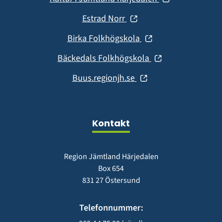
nytt
i
fönster)
(öppnas
Estrad Norr
nytt
i
fönster)
(öppnas
Birka Folkhögskola
nytt
i
fönster)
(öppnas
Bäckedals Folkhögskola
nytt
i
fönster)
(öppnas
Buus.regionjh.se
nytt
i
fönster)
nytt
fönster)
Kontakt
Region Jämtland Härjedalen
Box 654
831 27 Östersund
Telefonnummer: