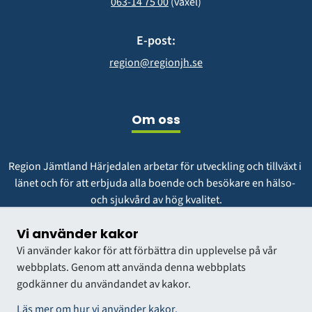
063-14 75 00
 (växel)
E-post:
region@regionjh.se
Om oss
Region Jämtland Härjedalen arbetar för utveckling och tillväxt i 
länet och för att erbjuda alla boende och besökare en hälso- 
och sjukvård av hög kvalitet.
Vår vision är att vara en region att längta till och växa i.
Vi använder kakor
Vi använder kakor för att förbättra din upplevelse på vår
webbplats. Genom att använda denna webbplats
godkänner du användandet av kakor.
Läs mer om hur vi använder kakor.