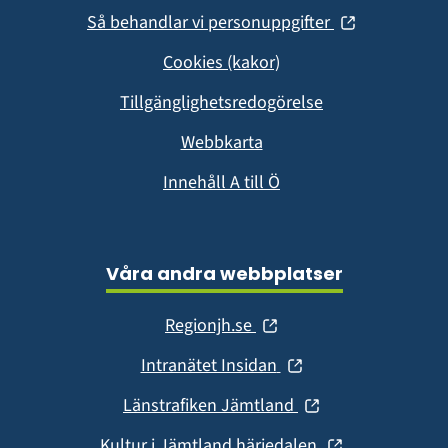
(öppnas
Så behandlar vi personuppgifter
i
Cookies (kakor)
nytt
fönster)
Tillgänglighetsredogörelse
Webbkarta
Innehåll A till Ö
Våra andra webbplatser
(öppnas
Regionjh.se
i
(öppnas
Intranätet Insidan
nytt
i
fönster)
(öppnas
Länstrafiken Jämtland
nytt
i
fönster)
(öppnas
Kultur i Jämtland härjedalen