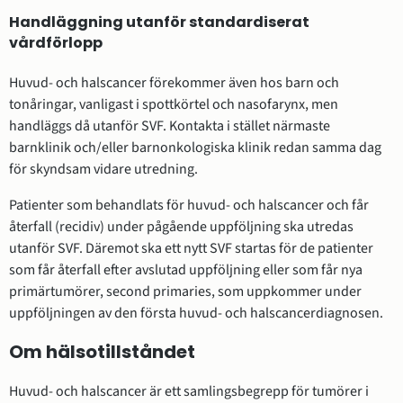
Handläggning utanför standardiserat
vårdförlopp
Huvud- och halscancer förekommer även hos barn och
tonåringar, vanligast i spottkörtel och nasofarynx, men
handläggs då utanför SVF. Kontakta i stället närmaste
barnklinik och/eller barnonkologiska klinik redan samma dag
för skyndsam vidare utredning.
Patienter som behandlats för huvud- och halscancer och får
återfall (recidiv) under pågående uppföljning ska utredas
utanför SVF. Däremot ska ett nytt SVF startas för de patienter
som får återfall efter avslutad uppföljning eller som får nya
primärtumörer, second primaries, som uppkommer under
uppföljningen av den första huvud- och halscancerdiagnosen.
Om hälsotillståndet
Huvud- och halscancer är ett samlingsbegrepp för tumörer i