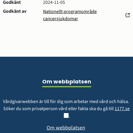
Godkänt
2024-11-05
Godkänt av
Nationellt programområde
(öppnas
cancersjukdomar
i
nytt
fönster)
Sidfot
Om webbplatsen
Vårdgivarwebben är till för dig som arbetar med vård och hälsa. 
L
Söker du som privatperson vård eller fakta ska du gå till 
1177.se
.
Om webbplatsen