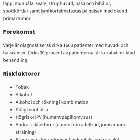
läpp, munhåla, svalg, struphuvud, näsa och bihålor,
spottkörtlar samt lymfkörtelmetastas på halsen med okänd
primärtumör.
Förekomst
Varje år diagnostiseras cirka 1600 patienter med huvud- och
halscancer. Cirka 90 procent av patienterna får kurativt inriktad
behandling.
Riskfaktorer
Tobak
Alkohol
Alkohol och rökning i kombination
Dålig munhälsa
Högrisk-HPV (humant papillomvirus)
Andra riskfaktorer (damm från ädelträd, joniserande
strålning)
Premaligna förändringar (leukoplaki, erytroplaki)