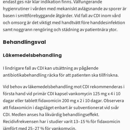
endast ges när klar indikation finns. Välfungerande
hygienrutiner i vården med mekaniskt avlägsnande av sporer är
basen i smittförebyggande åtgärder. Vid fall av CDI inom vård
och omsorg är det viktigt med handtvätt före handdesinfektion
samt noggrann rengöring och städning av patientnära ytor.
Behandlingsval
Läkemedelsbehandling
I lindrigare fall av CDI kan utsättning av pågående
antibiotikabehandling räcka för att patienten ska tillfriskna.
Vid behov av läkemedelsbehandling mot CDI rekommenderas i
första hand vid primär CDI kapsel vankomycin 125 mg x 4 i 10
dagar eller tablett fidaxomicin 200 mg x 2 i 10 dagar. Observera
att fidaxomicin i dagsläget enbart är subventionerat vid svår
CDI. Medlen anses ha likvärdig behandlingseffekt.
Recidivfrekvensen har i studier varit 13–15 % för fidaxomicin
jämfört med 25–27 % för vankomycin.