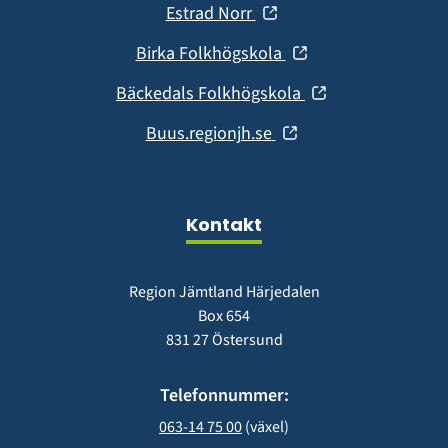
fönster)
(öppnas
Estrad Norr
nytt
i
fönster)
(öppnas
Birka Folkhögskola
nytt
i
fönster)
(öppnas
Bäckedals Folkhögskola
nytt
i
fönster)
(öppnas
Buus.regionjh.se
nytt
i
fönster)
nytt
fönster)
Kontakt
Region Jämtland Härjedalen
Box 654
831 27 Östersund
Telefonnummer:
063-14 75 00
 (växel)