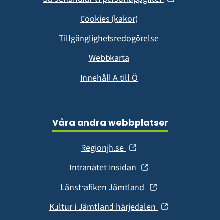
i
Cookies (kakor)
nytt
fönster)
Tillgänglighetsredogörelse
Webbkarta
Innehåll A till Ö
Våra andra webbplatser
(öppnas
Regionjh.se
i
(öppnas
Intranätet Insidan
nytt
i
fönster)
(öppnas
Länstrafiken Jämtland
nytt
i
fönster)
(öppnas
Kultur i Jämtland härjedalen
nytt
i