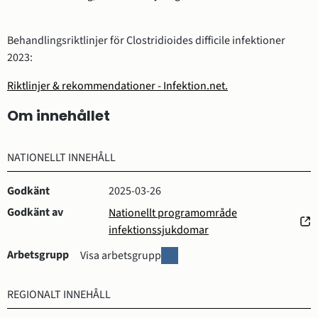
Behandlingsriktlinjer för Clostridioides difficile infektioner
2023:
Riktlinjer & rekommendationer - Infektion.net.
Om innehållet
NATIONELLT INNEHÅLL
Godkänt
2025-03-26
Godkänt av
Nationellt programområde
(öppnas
infektionssjukdomar
i
Arbetsgrupp
A
Visa arbetsgrupp
nytt
r
fönster)
b
REGIONALT INNEHÅLL
e
t