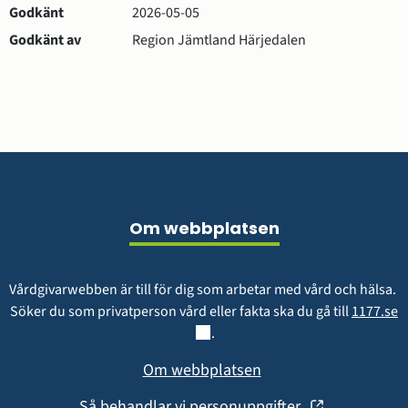
Godkänt
2026-05-05
s
g
Godkänt av
Region Jämtland Härjedalen
r
u
p
p
Sidfot
Om webbplatsen
Vårdgivarwebben är till för dig som arbetar med vård och hälsa. 
L
Söker du som privatperson vård eller fakta ska du gå till 
1177.se
.
Om webbplatsen
(öppnas
Så behandlar vi personuppgifter