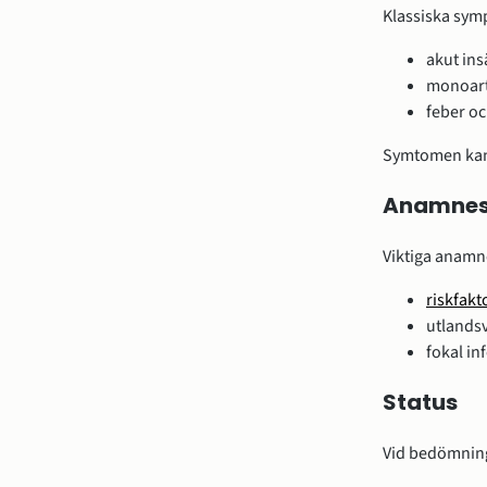
Klassiska symp
akut ins
monoartr
feber o
Symtomen kan 
Anamne
Viktiga anamne
riskfakto
utlandsv
fokal in
Status
Vid bedömning