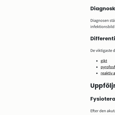
Diagnoskr
Diagnosen stä
infektionsbild
Different
De viktigaste d
gikt
pyrofosf
reaktiv a
Uppfölj
Fysioter
Efter den aku