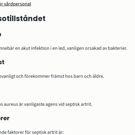
för vårdpersonal
otillståndet
n
 innebär en akut infektion i en led, vanligen orsakad av bakterier.
st
 ovanligt och förekommer främst hos barn och äldre.
 aureus är vanligaste agens vid septisk artrit.
rer
e faktorer för septisk artrit är: