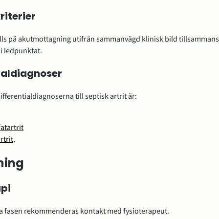
iterier
lls på akutmottagning utifrån sammanvägd klinisk bild tillsamman
 i ledpunktat.
ialdiagnoser
ifferentialdiagnoserna till septisk artrit är:
atartrit
rtrit
.
ning
api
ta fasen rekommenderas kontakt med fysioterapeut.