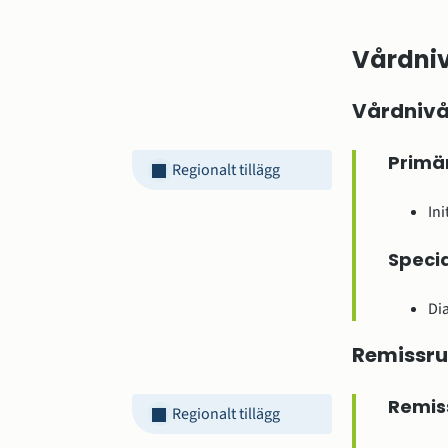
Vårdniv
Vårdnivå
Primä
Regionalt tillägg
In
Specia
Di
Remissru
Remiss
Regionalt tillägg