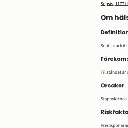
Sepsis, 1177 
Om häls
Definitio
Septisk artrit
Förekom
Tillståndet är
Orsaker
Staphylococcus
Riskfakto
Predisponerand