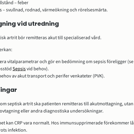
llstånd – feber
s – svullnad, rodnad, värmeökning och rörelsesmärta.
ning vid utredning
sk artrit bör remitteras akut till specialiserad vård.
erkan:
era vitalparametrar och gör en bedömning om sepsis föreligger (se 
psstöd
Sepsis
vid behov).
hov av akut transport och perifer venkateter (PVK).
ingar
om septisk artrit ska patienten remitteras till akutmottagning, utan 
rovtagning eller andra diagnostiska undersökningar.
oppet kan CRP vara normalt. Hos immunsupprimerade förekommer lå
ots infektion.