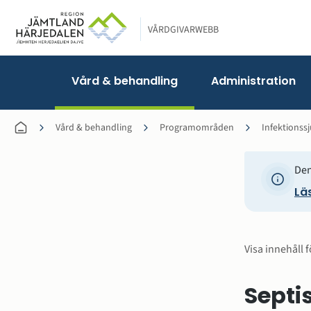
VÅRDGIVARWEBB
Vård & behandling
Administration
Vård & behandling
Programområden
Infektions
Den
Läs
Visa innehåll f
Septis