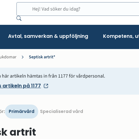
Sök
Avtal, samverkan & uppföljning
Kompetens, ut
sjukdomar
Septisk artrit*
 här artikeln hämtas in från 1177 för vårdpersonal.
 artikeln på 1177
Visa
ör:
Primärvård
Specialiserad vård
version
för
k artrit