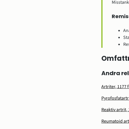
Misstank
Remis
An
St
Re
Omfatt
Andra re
Artriter, 1177
Pyrofosfatartr
Reaktiv artrit
Reumatoid artr