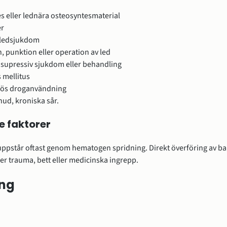
s eller lednära osteosyntesmaterial
er
 ledsjukdom
n, punktion eller operation av led
upressiv sjukdom eller behandling
 mellitus
nös droganvändning
ud, kroniska sår.
e faktorer
 uppstår oftast genom hematogen spridning. Direkt överföring av bakt
er trauma, bett eller medicinska ingrepp.
ing