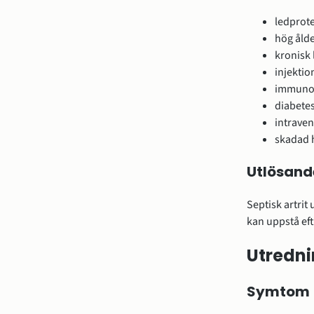
ledprote
hög åld
kronisk
injektio
immunos
diabetes
intrave
skadad h
Utlösand
Septisk artrit
kan uppstå eft
Utredn
Symtom