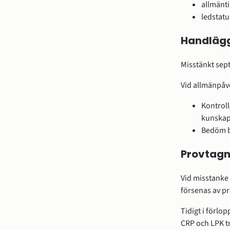
allmänti
ledstatu
Handlägg
Misstänkt septi
Vid allmänpåv
Kontroll
kunska
Bedöm be
Provtagn
Vid misstanke 
försenas av p
Tidigt i förl
CRP och LPK tr