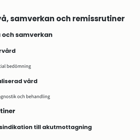
å, samverkan och remissrutiner
 och samverkan
rvård
itial bedömning
liserad vård
agnostik och behandling
tiner
indikation till akutmottagning