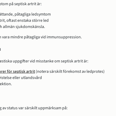
tom på septisk artrit är:
ättande, påtagliga ledsymtom
it, oftast enstaka större led
ch allmän sjukdomskänsla.
vara mindre påtagliga vid immunsuppression.
s
stiska uppgifter vid misstanke om septisk artrit är:
rer för septisk artrit
(notera särskilt förekomst av ledprotes)
istelse eller utlandsvård
fektion.
 av status var särskilt uppmärksam på: