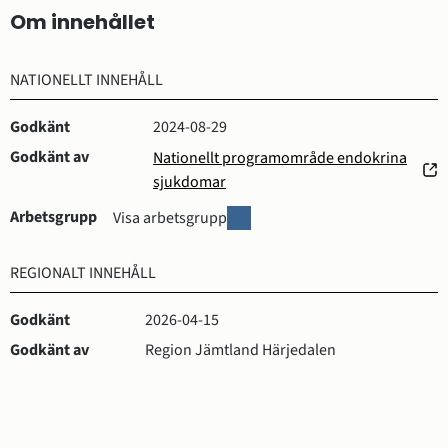
Om innehållet
NATIONELLT INNEHÅLL
Godkänt
2024-08-29
Godkänt av
Nationellt programområde endokrina
(öppnas
sjukdomar
i
Arbetsgrupp
A
Visa arbetsgrupp
nytt
r
fönster)
b
REGIONALT INNEHÅLL
e
t
Godkänt
2026-04-15
s
g
Godkänt av
Region Jämtland Härjedalen
r
u
p
p