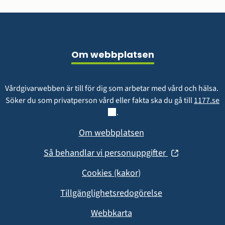
Sidfot
Om webbplatsen
Vårdgivarwebben är till för dig som arbetar med vård och hälsa. 
L
Söker du som privatperson vård eller fakta ska du gå till 
1177.se
.
Om webbplatsen
(öppnas
Så behandlar vi personuppgifter
i
Cookies (kakor)
nytt
fönster)
Tillgänglighetsredogörelse
Webbkarta