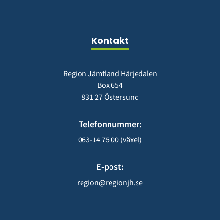
nytt
i
fönster)
nytt
fönster)
Kontakt
Region Jämtland Härjedalen
Box 654
831 27 Östersund
Telefonnummer:
063-14 75 00
 (växel)
E-post:
region@regionjh.se