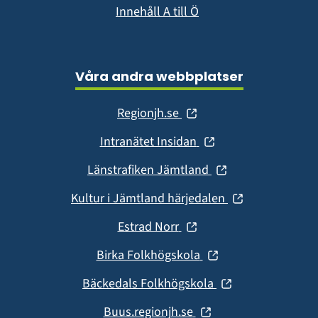
Innehåll A till Ö
Våra andra webbplatser
(öppnas
Regionjh.se
i
(öppnas
Intranätet Insidan
nytt
i
fönster)
(öppnas
Länstrafiken Jämtland
nytt
i
fönster)
(öppnas
Kultur i Jämtland härjedalen
nytt
i
fönster)
(öppnas
Estrad Norr
nytt
i
fönster)
(öppnas
Birka Folkhögskola
nytt
i
fönster)
(öppnas
Bäckedals Folkhögskola
nytt
i
fönster)
(öppnas
Buus.regionjh.se