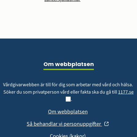
i
nytt
fönster)
Sidfot
Om webbplatsen
Vårdgivarwebben är till för dig som arbetar med vård och hälsa. 
L
Söker du som privatperson vård eller fakta ska du gå till 
1177.se
.
Om webbplatsen
(öppnas
Så behandlar vi personuppgifter
i
Cookies (kakor)