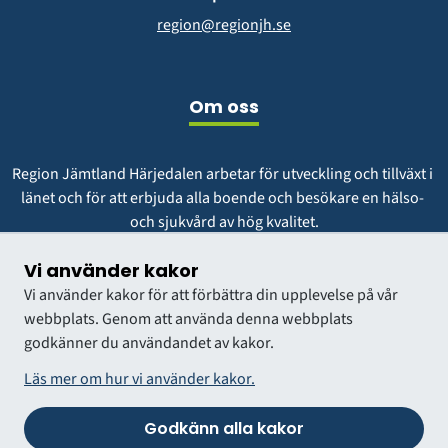
region@regionjh.se
Om oss
Region Jämtland Härjedalen arbetar för utveckling och tillväxt i 
länet och för att erbjuda alla boende och besökare en hälso- 
och sjukvård av hög kvalitet.
Vår vision är att vara en region att längta till och växa i.
Vi använder kakor
Vi använder kakor för att förbättra din upplevelse på vår
webbplats. Genom att använda denna webbplats
godkänner du användandet av kakor.
Läs mer om hur vi använder kakor.
Godkänn alla kakor
VÅRDGIVARWEBB