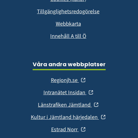
nytt
fönster)
Tillgänglighetsredogörelse
Webbkarta
Innehåll A till Ö
Våra andra webbplatser
(öppnas
Regionjh.se
i
(öppnas
Intranätet Insidan
nytt
i
fönster)
(öppnas
Länstrafiken Jämtland
nytt
i
fönster)
(öppnas
Kultur i Jämtland härjedalen
nytt
i
fönster)
(öppnas
Estrad Norr
nytt
i