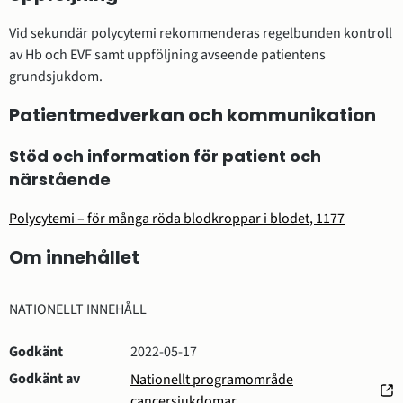
Vid sekundär polycytemi rekommenderas regelbunden kontroll
av Hb och EVF samt uppföljning avseende patientens
grundsjukdom.
Patientmedverkan och kommunikation
Stöd och information för patient och
närstående
Polycytemi – för många röda blodkroppar i blodet, 1177
Om innehållet
NATIONELLT INNEHÅLL
Godkänt
2022-05-17
Godkänt av
Nationellt programområde
(öppnas
cancersjukdomar