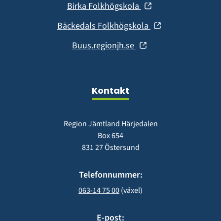
fönster)
(öppnas
Birka Folkhögskola
nytt
i
fönster)
(öppnas
Bäckedals Folkhögskola
nytt
i
fönster)
(öppnas
Buus.regionjh.se
nytt
i
fönster)
nytt
fönster)
Kontakt
Region Jämtland Härjedalen
Box 654
831 27 Östersund
Telefonnummer:
063-14 75 00
 (växel)
E-post: