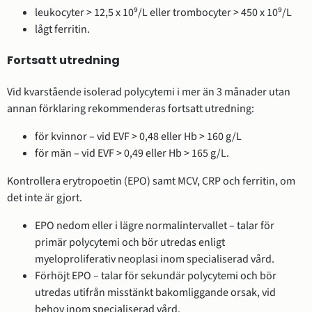
leukocyter > 12,5 x 10⁹/L eller trombocyter > 450 x 10⁹/L
lågt ferritin.
Fortsatt utredning
Vid kvarstående isolerad polycytemi i mer än 3 månader utan
annan förklaring rekommenderas fortsatt utredning:
för kvinnor – vid EVF > 0,48 eller Hb > 160 g/L
för män – vid EVF > 0,49 eller Hb > 165 g/L.
Kontrollera erytropoetin (EPO) samt MCV, CRP och ferritin, om
det inte är gjort.
EPO nedom eller i lägre normalintervallet – talar för
primär polycytemi och bör utredas enligt
myeloproliferativ neoplasi inom specialiserad vård.
Förhöjt EPO – talar för sekundär polycytemi och bör
utredas utifrån misstänkt bakomliggande orsak, vid
behov inom specialiserad vård.