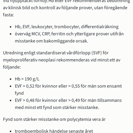
Vid nyupptäckt förhöjt Hb eller EVF rekommenderas bedömning
av klinisk bild och kontroll av följande prover, utan föregående
fasta:
Hb, EVF, leukocyter, trombocyter, differentialräkning
överväg MCV, CRP, ferritin och ytterligare prover utifrån
misstanke om bakomliggande orsak.
Utredning enligt standardiserat vårdförlopp (SVF) för
myeloproliferativ neoplasi rekommenderas vid minst ett av
följande:
Hb > 190 g/L
EVF > 0,52 för kvinnor eller > 0,55 för män som ensamt
fynd
EVF > 0,48 för kvinnor eller > 0,49 för män tillsammans
med minst ett fynd som stärker misstanke.
Fynd som stärker misstanke om polycytemia vera är
tromboembolisk händelse senaste året