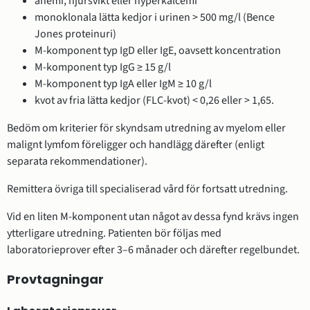
anemi, njursvikt eller hyperkalcemi
monoklonala lätta kedjor i urinen > 500 mg/l (Bence
Jones proteinuri)
M-komponent typ IgD eller IgE, oavsett koncentration
M-komponent typ IgG ≥ 15 g/l
M-komponent typ IgA eller IgM ≥ 10 g/l
kvot av fria lätta kedjor (FLC-kvot) < 0,26 eller > 1,65.
Bedöm om kriterier för skyndsam utredning av myelom eller
malignt lymfom föreligger och handlägg därefter (enligt
separata rekommendationer).
Remittera övriga till specialiserad vård för fortsatt utredning.
Vid en liten M-komponent utan något av dessa fynd krävs ingen
ytterligare utredning. Patienten bör följas med
laboratorieprover efter 3–6 månader och därefter regelbundet.
Provtagningar