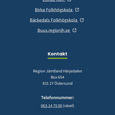
nytt
i
fönster)
(öppnas
Birka Folkhögskola
nytt
i
fönster)
(öppnas
Bäckedals Folkhögskola
nytt
i
fönster)
(öppnas
Buus.regionjh.se
nytt
i
fönster)
nytt
fönster)
Kontakt
Region Jämtland Härjedalen
Box 654
831 27 Östersund
Telefonnummer:
063-14 75 00
 (växel)