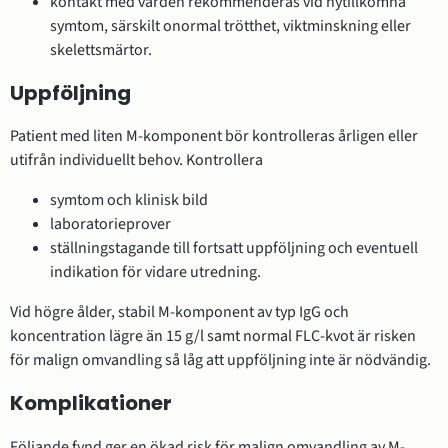
kontakt med vården rekommenderas vid nytillkomna
symtom, särskilt onormal trötthet, viktminskning eller
skelettsmärtor.
Uppföljning
Patient med liten M-komponent bör kontrolleras årligen eller
utifrån individuellt behov. Kontrollera
symtom och klinisk bild
laboratorieprover
ställningstagande till fortsatt uppföljning och eventuell
indikation för vidare utredning.
Vid högre ålder, stabil M-komponent av typ IgG och
koncentration lägre än 15 g/l samt normal FLC-kvot är risken
för malign omvandling så låg att uppföljning inte är nödvändig.
Komplikationer
Följande fynd ger en ökad risk för malign omvandling av M-