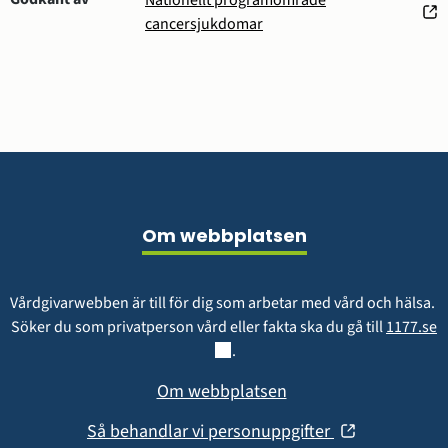
Nationellt programområde
(öppnas
cancersjukdomar
i
nytt
fönster)
Sidfot
Om webbplatsen
Vårdgivarwebben är till för dig som arbetar med vård och hälsa. 
L
Söker du som privatperson vård eller fakta ska du gå till 
1177.se
.
Om webbplatsen
(öppnas
Så behandlar vi personuppgifter