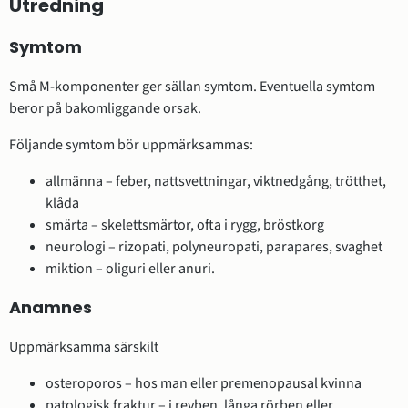
Utredning
Symtom
Små M-komponenter ger sällan symtom. Eventuella symtom
beror på bakomliggande orsak.
Följande symtom bör uppmärksammas:
allmänna – feber, nattsvettningar, viktnedgång, trötthet,
klåda
smärta – skelettsmärtor, ofta i rygg, bröstkorg
neurologi – rizopati, polyneuropati, parapares, svaghet
miktion – oliguri eller anuri.
Anamnes
Uppmärksamma särskilt
osteroporos – hos man eller premenopausal kvinna
patologisk fraktur – i revben, långa rörben eller