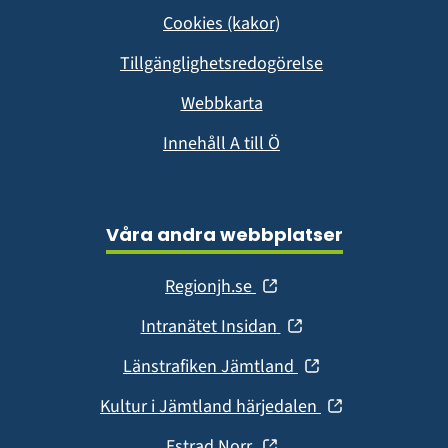
i
Cookies (kakor)
nytt
fönster)
Tillgänglighetsredogörelse
Webbkarta
Innehåll A till Ö
Våra andra webbplatser
(öppnas
Regionjh.se
i
(öppnas
Intranätet Insidan
nytt
i
fönster)
(öppnas
Länstrafiken Jämtland
nytt
i
fönster)
(öppnas
Kultur i Jämtland härjedalen
nytt
i
fönster)
(öppnas
Estrad Norr