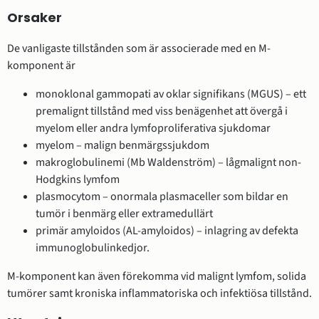
Orsaker
De vanligaste tillstånden som är associerade med en M-
komponent är
monoklonal gammopati av oklar signifikans (MGUS) – ett
premalignt tillstånd med viss benägenhet att övergå i
myelom eller andra lymfoproliferativa sjukdomar
myelom – malign benmärgssjukdom
makroglobulinemi (Mb Waldenström) – lågmalignt non-
Hodgkins lymfom
plasmocytom – onormala plasmaceller som bildar en
tumör i benmärg eller extramedullärt
primär amyloidos (AL-amyloidos) – inlagring av defekta
immunoglobulinkedjor.
M-komponent kan även förekomma vid malignt lymfom, solida
tumörer samt kroniska inflammatoriska och infektiösa tillstånd.