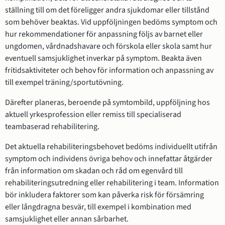
ställning till om det föreligger andra sjukdomar eller tillstånd
som behöver beaktas. Vid uppföljningen bedöms symptom och
hur rekommendationer för anpassning följs av barnet eller
ungdomen, vårdnadshavare och förskola eller skola samt hur
eventuell samsjuklighet inverkar på symptom. Beakta även
fritidsaktiviteter och behov för information och anpassning av
till exempel träning/sportutövning.
Därefter planeras, beroende på symtombild, uppföljning hos
aktuell yrkesprofession eller remiss till specialiserad
teambaserad rehabilitering.
Det aktuella rehabiliteringsbehovet bedöms individuellt utifrån
symptom och individens övriga behov och innefattar åtgärder
från information om skadan och råd om egenvård till
rehabiliteringsutredning eller rehabilitering i team. Information
bör inkludera faktorer som kan påverka risk för försämring
eller långdragna besvär, till exempel i kombination med
samsjuklighet eller annan sårbarhet.