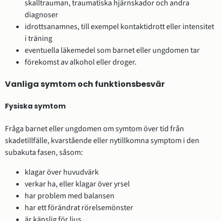
skalltrauman, traumatiska hjärnskador och andra
diagnoser
idrottsanamnes, till exempel kontaktidrott eller intensitet
i träning
eventuella läkemedel som barnet eller ungdomen tar
förekomst av alkohol eller droger.
Vanliga symtom och funktionsbesvär
Fysiska symtom
Fråga barnet eller ungdomen om symtom över tid från
skadetillfälle, kvarstående eller nytillkomna symptom i den
subakuta fasen, såsom:
klagar över huvudvärk
verkar ha, eller klagar över yrsel
har problem med balansen
har ett förändrat rörelsemönster
är känslig för ljus