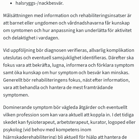
halsryggs-/nackbesvär.
Målsättningen med information och rehabiliteringsinsatser är
att barnet eller ungdomen och vårdnadshavarna får kunskap
om symtomen och hur anpassning kan underlätta för aktivitet
och delaktighet i vardagen.
Vid uppföljning bör diagnosen verifieras, allvarlig komplikation
uteslutas och eventuell samsjuklighet identifieras. Därefter ska
fokus vara att bekräfta, lugna, informera och förklara symptom
samt öka kunskap om hur symptom och besvär kan minskas.
Generellt bör rehabiliteringens fokus, näst efter information,
vara att behandla och hantera de mest framträdande
symptomen.
Dominerande symptom bör vägleda åtgärder och eventuellt
vilken profession som kan vara aktuell att koppla in. I det tidiga
skedet kan fysioterapeut, arbetsterapeut, kurator, logoped eller
psykolog (vid behov med kompetens inom
hjärnskaderehabilitering) bli aktuell för hjälp att hantera de