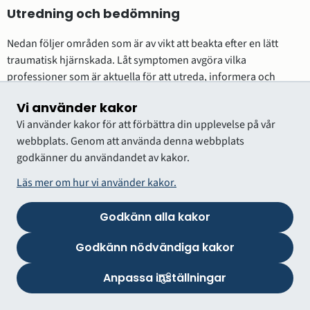
Utredning och bedömning
Nedan följer områden som är av vikt att beakta efter en lätt
traumatisk hjärnskada. Låt symptomen avgöra vilka
professioner som är aktuella för att utreda, informera och
behandla.
Vi använder kakor
Vi använder kakor för att förbättra din upplevelse på vår
Kognition
webbplats. Genom att använda denna webbplats
En lätt traumatisk hjärnskada medför ofta negativ påverkan på
godkänner du användandet av kakor.
kognitionen. Bedöm mental processhastighet, arbetsminne,
Läs mer om hur vi använder kakor.
mental uttröttbarhet. Bedöm nuvarande funktion i jämförelse
med funktion före skadetillfället.
Godkänn alla kakor
Kartlägg symtom i situationer med krav på:
Godkänn nödvändiga kakor
arbetsminne, till exempel huvudräkning, kapacitet att
Anpassa inställningar
följa med i muntliga genomgångar av nya
kunskapsområden i skolan