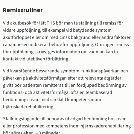
Remissrutiner
Vid akutbesök för lätt THS bör man ta ställning till remiss för
vidare uppföljning, till exempel vid betydande symtom i
akutförloppet eller om medicinsk bakgrund eller andra faktorer
i anamnesen indikerar behov för uppföljning. Om ingen remiss
för uppföljning skrivs, ges information om var man kan ta
kontakt vid utebliven förbättring.
Vid kvarstående besvärande symptom, funktionspåverkan och
påverkan på aktivitetsförmågan efter att relevanta åtgärder
givits bör patienten remitteras till en fördjupad bedömning av
funktions- och aktivitetsförmåga, ofta en teambaserad
bedömning i team med särskild kompetens inom
hjärnskaderehabilitering.
Ställningstagande till behov av utvidgad bedömning hos team
eller profession med kompetens inom hjärnskaderehabilitering
bör göras efter 1–3 månader.