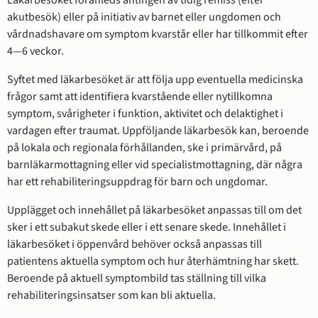
Läkarbesöket föranleds antingen av tidig remiss (efter
akutbesök) eller på initiativ av barnet eller ungdomen och
vårdnadshavare om symptom kvarstår eller har tillkommit efter
4—6 veckor.
Syftet med läkarbesöket är att följa upp eventuella medicinska
frågor samt att identifiera kvarstående eller nytillkomna
symptom, svårigheter i funktion, aktivitet och delaktighet i
vardagen efter traumat. Uppföljande läkarbesök kan, beroende
på lokala och regionala förhållanden, ske i primärvård, på
barnläkarmottagning eller vid specialistmottagning, där några
har ett rehabiliteringsuppdrag för barn och ungdomar.
Upplägget och innehållet på läkarbesöket anpassas till om det
sker i ett subakut skede eller i ett senare skede. Innehållet i
läkarbesöket i öppenvård behöver också anpassas till
patientens aktuella symptom och hur återhämtning har skett.
Beroende på aktuell symptombild tas ställning till vilka
rehabiliteringsinsatser som kan bli aktuella.