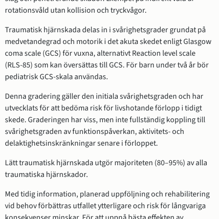
rotationsvåld utan kollision och tryckvågor.
Traumatisk hjärnskada delas in i svårighetsgrader grundat på
medvetandegrad och motorik i det akuta skedet enligt Glasgow
coma scale (GCS) för vuxna, alternativt Reaction level scale
(RLS-85) som kan översättas till GCS. För barn under två år bör
pediatrisk GCS-skala användas.
Denna gradering gäller den initiala svårighetsgraden och har
utvecklats för att bedöma risk för livshotande förlopp i tidigt
skede. Graderingen har viss, men inte fullständig koppling till
svårighetsgraden av funktionspåverkan, aktivitets- och
delaktighetsinskränkningar senare i förloppet.
Lätt traumatisk hjärnskada utgör majoriteten (80–95%) av alla
traumatiska hjärnskador.
Med tidig information, planerad uppföljning och rehabilitering
vid behov förbättras utfallet ytterligare och risk för långvariga
konsekvenser minskar. För att uppnå bästa effekten av