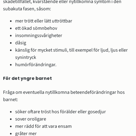
skadetillfället, kvarstående eller nytillkomna symtom i den
subakuta fasen, såsom:
mer trött eller lätt uttröttbar
ett ökad sömnbehov
insomningssvårigheter
dåsig
känslig för mycket stimuli, till exempel för ljud, ljus eller
synintryck
humörförändringar.
För det yngre barnet
Fråga om eventuella nytillkomna beteendeförändringar hos
barnet:
söker oftare tröst hos förälder eller gosedjur
sover oroligare
mer rädd för att vara ensam
gråter mer