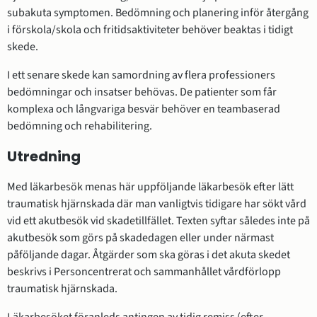
subakuta symptomen. Bedömning och planering inför återgång
i förskola/skola och fritidsaktiviteter behöver beaktas i tidigt
skede.
I ett senare skede kan samordning av flera professioners
bedömningar och insatser behövas. De patienter som får
komplexa och långvariga besvär behöver en teambaserad
bedömning och rehabilitering.
Utredning
Med läkarbesök menas här uppföljande läkarbesök efter lätt
traumatisk hjärnskada där man vanligtvis tidigare har sökt vård
vid ett akutbesök vid skadetillfället. Texten syftar således inte på
akutbesök som görs på skadedagen eller under närmast
påföljande dagar. Åtgärder som ska göras i det akuta skedet
beskrivs i Personcentrerat och sammanhållet vårdförlopp
traumatisk hjärnskada.