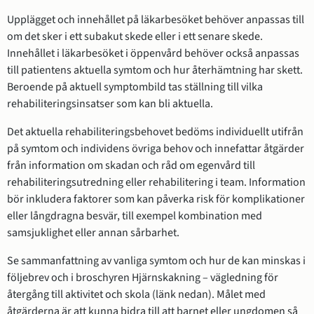
Upplägget och innehållet på läkarbesöket behöver anpassas till
om det sker i ett subakut skede eller i ett senare skede.
Innehållet i läkarbesöket i öppenvård behöver också anpassas
till patientens aktuella symtom och hur återhämtning har skett.
Beroende på aktuell symptombild tas ställning till vilka
rehabiliteringsinsatser som kan bli aktuella.
Det aktuella rehabiliteringsbehovet bedöms individuellt utifrån
på symtom och individens övriga behov och innefattar åtgärder
från information om skadan och råd om egenvård till
rehabiliteringsutredning eller rehabilitering i team. Information
bör inkludera faktorer som kan påverka risk för komplikationer
eller långdragna besvär, till exempel kombination med
samsjuklighet eller annan sårbarhet.
Se sammanfattning av vanliga symtom och hur de kan minskas i
följebrev och i broschyren Hjärnskakning – vägledning för
återgång till aktivitet och skola (länk nedan). Målet med
åtgärderna är att kunna bidra till att barnet eller ungdomen så