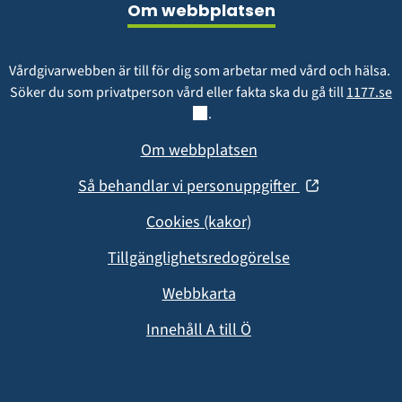
p
Om webbplatsen
p
Vårdgivarwebben är till för dig som arbetar med vård och hälsa. 
L
Söker du som privatperson vård eller fakta ska du gå till 
1177.se
.
Om webbplatsen
(öppnas
Så behandlar vi personuppgifter
i
Cookies (kakor)
nytt
fönster)
Tillgänglighetsredogörelse
Webbkarta
Innehåll A till Ö