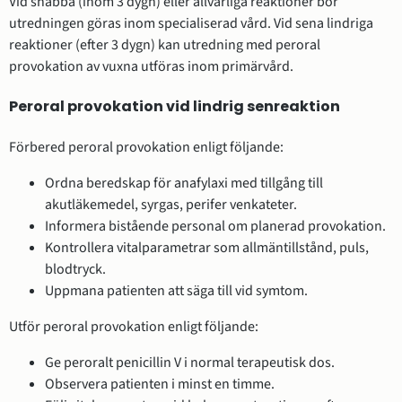
Vid snabba (inom 3 dygn) eller allvarliga reaktioner bör
utredningen göras inom specialiserad vård. Vid sena lindriga
reaktioner (efter 3 dygn) kan utredning med peroral
provokation av vuxna utföras inom primärvård.
Peroral provokation vid lindrig senreaktion
Förbered peroral provokation enligt följande:
Ordna beredskap för anafylaxi med tillgång till
akutläkemedel, syrgas, perifer venkateter.
Informera bistående personal om planerad provokation.
Kontrollera vitalparametrar som allmäntillstånd, puls,
blodtryck.
Uppmana patienten att säga till vid symtom.
Utför peroral provokation enligt följande:
Ge peroralt penicillin V i normal terapeutisk dos.
Observera patienten i minst en timme.