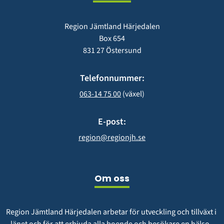
Region Jämtland Härjedalen
Box 654
831 27 Östersund
Telefonnummer:
063-14 75 00
 (växel)
E-post:
region@regionjh.se
Om oss
Region Jämtland Härjedalen arbetar för utveckling och tillväxt i 
länet och för att erbjuda alla boende och besökare en hälso- 