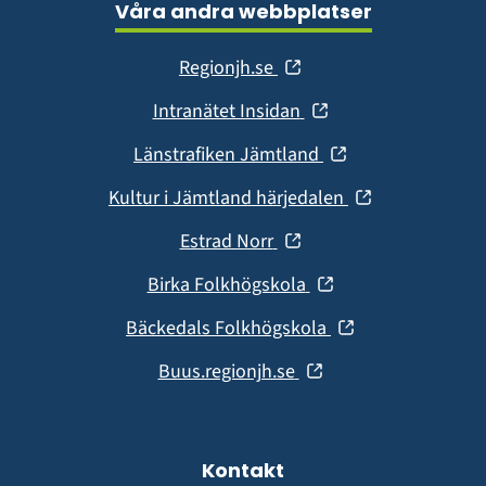
Våra andra webbplatser
(öppnas
Regionjh.se
i
(öppnas
Intranätet Insidan
nytt
i
fönster)
(öppnas
Länstrafiken Jämtland
nytt
i
fönster)
(öppnas
Kultur i Jämtland härjedalen
nytt
i
fönster)
(öppnas
Estrad Norr
nytt
i
fönster)
(öppnas
Birka Folkhögskola
nytt
i
fönster)
(öppnas
Bäckedals Folkhögskola
nytt
i
fönster)
(öppnas
Buus.regionjh.se
nytt
i
fönster)
nytt
fönster)
Kontakt