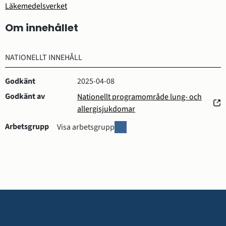
Läkemedelsverket
Om innehållet
NATIONELLT INNEHÅLL
Godkänt
2025-04-08
Godkänt av
Nationellt programområde lung- och
(öppnas
allergisjukdomar
i
Arbetsgrupp
A
Visa arbetsgrupp
nytt
r
fönster)
b
e
t
s
g
r
Sidfot
u