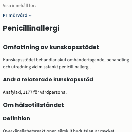
Visa innehåll för:
Primärvård
Primärvård
Penicillinallergi
Omfattning av kunskapsstödet
Kunskapsstödet behandlar akut omhändertagande, behandling
och utredning vid misstänkt penicillinallergi.
Andra relaterade kunskapsstöd
Anafylaxi, 1177 för vårdpersonal
Om hälsotillståndet
Definition
Överkänslighetsreaktioner, särskilt hudutslag, är mycket