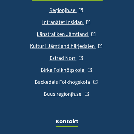
(öppnas
Regionjh.se
i
(öppnas
Intranätet Insidan
nytt
i
fönster)
(öppnas
Länstrafiken Jämtland
nytt
i
fönster)
(öppnas
Kultur i Jämtland härjedalen
nytt
i
fönster)
(öppnas
Estrad Norr
nytt
i
fönster)
(öppnas
Birka Folkhögskola
nytt
i
fönster)
(öppnas
Bäckedals Folkhögskola
nytt
i
fönster)
(öppnas
Buus.regionjh.se
nytt
i
fönster)
nytt
fönster)
Kontakt