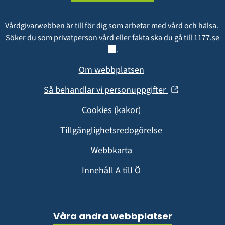
Vårdgivarwebben är till för dig som arbetar med vård och hälsa. 
L
Söker du som privatperson vård eller fakta ska du gå till 
1177.se
.
Om webbplatsen
(öppnas
Så behandlar vi personuppgifter
i
Cookies (kakor)
nytt
fönster)
Tillgänglighetsredogörelse
Webbkarta
Innehåll A till Ö
Våra andra webbplatser