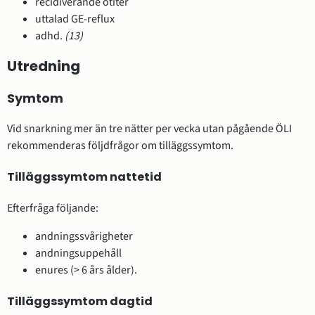
recidiverande otiter
uttalad GE-reflux
adhd.
(13)
Utredning
Symtom
Vid snarkning mer än tre nätter per vecka utan pågående ÖLI
rekommenderas följdfrågor om tilläggssymtom.
Tilläggssymtom nattetid
Efterfråga följande:
andningssvårigheter
andningsuppehåll
enures (> 6 års ålder).
Tilläggssymtom dagtid