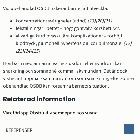
Vid obehandlad OSDB riskerar barnet att utveckla:
koncentrationssvårigheter (adhd)
(13)
(20)
(21)
felställningar i bettet – högt gomvalv, korsbett
(22)
allvarliga kardiovaskulära komplikationer – förhöjt
blodtryck, pulmonell hypertension, cor pulmonale.
(12)
(23)
(24)
(25)
Hos barn med annan allvarlig sjukdom eller syndrom kan
snarkning och sömnapné komma i skymundan. Det är dock
viktigt att uppmärksamma symtom som snarkning, eftersom en
obehandlad OSDB kan försämra barnets situation.
Relaterad information
Vårdförlopp Obstruktiv sömnapné hos vuxna
REFERENSER