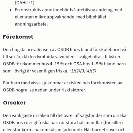
(OAHI ≥ 1).
En obstruktiv apné innebär två uteblivna andetag med
eller utan mikrouppvaknande, med bibehållet
andningsarbete.
Förekomst
Den högsta prevalensen av OSDB finns bland förskolebarn två
till sex år, då den lymfoida vävnaden i svalget oftast tillväxer.
OSDB förekommer hos 4–15 % och OSA hos 1–5 % bland barn
som i övrigt är väsentligen friska.
(1)
(2)
(3)
(4)
(5)
För barn med vissa sjukdomar är risken och förekomsten av
OSDB högre, se nedan under riskfaktorer.
Orsaker
Den vanligaste orsaken till det övre luftvägshinder som orsakar
OSDB hos i övrigt friska barn är stora halsmandlar (tonsiller)
eller stor körtel bakom näsan (adenoid). När barnet sover och