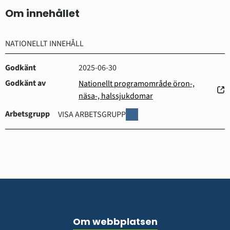
Om innehållet
NATIONELLT INNEHÅLL
Godkänt
2025-06-30
Godkänt av
Nationellt programområde öron-,
(öppnas
näsa-, halssjukdomar
i
Arbetsgrupp
A
VISA ARBETSGRUPP
nytt
R
fönster)
B
E
T
S
G
R
Sidfot
U
P
Om webbplatsen
P