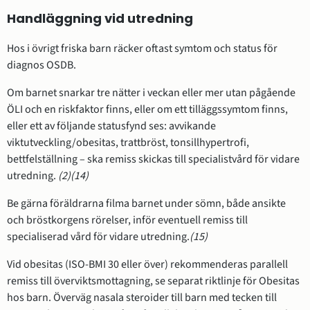
Handläggning vid utredning
Hos i övrigt friska barn räcker oftast symtom och status för
diagnos OSDB.
Om barnet snarkar tre nätter i veckan eller mer utan pågående
ÖLI och en riskfaktor finns, eller om ett tilläggssymtom finns,
eller ett av följande statusfynd ses: avvikande
viktutveckling/obesitas, trattbröst, tonsillhypertrofi,
bettfelställning – ska remiss skickas till specialistvård för vidare
utredning.
(2)
(14)
Be gärna föräldrarna filma barnet under sömn, både ansikte
och bröstkorgens rörelser, inför eventuell remiss till
specialiserad vård för vidare utredning.
(15)
Vid obesitas (ISO-BMI 30 eller över) rekommenderas parallell
remiss till överviktsmottagning, se separat riktlinje för Obesitas
hos barn. Överväg nasala steroider till barn med tecken till