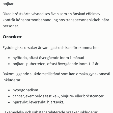
pojkar.
Ökad bröstkörtelvävnad ses även som en önskad effekt av
konträr könshormonbehandling hos transpersoner/ickebinära
personer.
Orsaker
Fysiologiska orsaker är vanligast och kan förekomma hos:
nyfödda, oftast övergående inom 1 månad
pojkar i puberteten, oftast övergående inom 1–2 år.
Bakomliggande sjukdomstillstånd som kan orsaka gynekomasti
inkluderar:
hypogonadism
cancer, exempelvis testikel-, binjure- eller bröstcancer
njursvikt, leversvikt, hjärtsvikt.
Läkemedels- och substansrelaterade orsaker inkluderar: