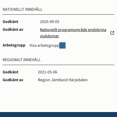
NATIONELLT INNEHÅLL
Godkänt
2025-09-05
Godkänt av
Nationellt programområde endokrina
(öppnas
sjukdomar
i
Arbetsgrupp
A
Visa arbetsgrupp
nytt
r
fönster)
b
REGIONALT INNEHÅLL
e
t
Godkänt
2021-05-06
s
g
Godkänt av
Region Jämtland Härjedalen
r
u
p
p