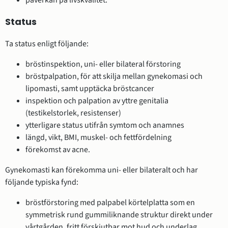
påverkan på livskvalitet.
Status
Ta status enligt följande:
bröstinspektion, uni- eller bilateral förstoring
bröstpalpation, för att skilja mellan gynekomasi och
lipomasti, samt upptäcka bröstcancer
inspektion och palpation av yttre genitalia
(testikelstorlek, resistenser)
ytterligare status utifrån symtom och anamnes
längd, vikt, BMI, muskel- och fettfördelning
förekomst av acne.
Gynekomasti kan förekomma uni- eller bilateralt och har
följande typiska fynd:
bröstförstoring med palpabel körtelplatta som en
symmetrisk rund gummiliknande struktur direkt under
vårtgården, fritt förskjutbar mot hud och underlag