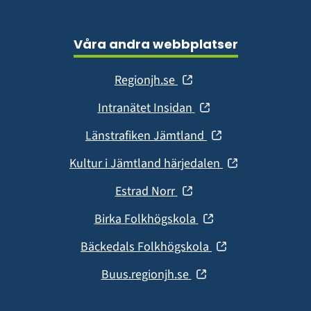
Våra andra webbplatser
(öppnas
Regionjh.se
i
(öppnas
Intranätet Insidan
nytt
i
fönster)
(öppnas
Länstrafiken Jämtland
nytt
i
fönster)
(öppnas
Kultur i Jämtland härjedalen
nytt
i
fönster)
(öppnas
Estrad Norr
nytt
i
fönster)
(öppnas
Birka Folkhögskola
nytt
i
fönster)
(öppnas
Bäckedals Folkhögskola
nytt
i
fönster)
(öppnas
Buus.regionjh.se
nytt
i
fönster)
nytt