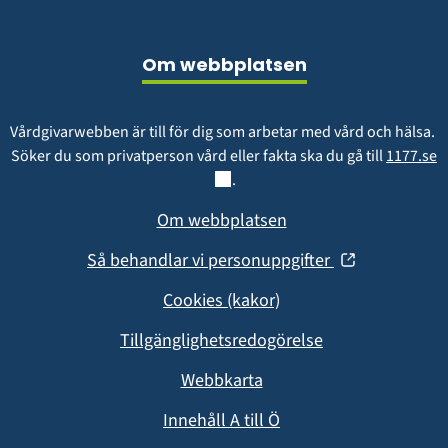
Sidfot
Om webbplatsen
Vårdgivarwebben är till för dig som arbetar med vård och hälsa. 
L
Söker du som privatperson vård eller fakta ska du gå till 
1177.se
.
Om webbplatsen
(öppnas
Så behandlar vi personuppgifter
i
Cookies (kakor)
nytt
fönster)
Tillgänglighetsredogörelse
Webbkarta
Innehåll A till Ö