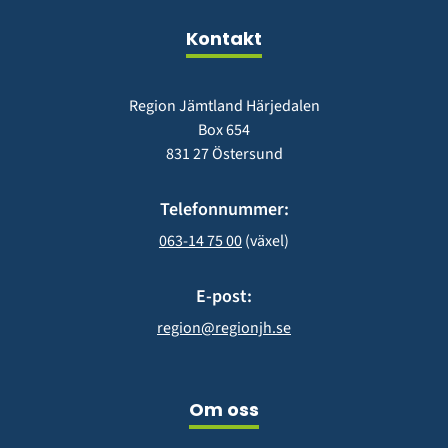
fönster)
Kontakt
Region Jämtland Härjedalen
Box 654
831 27 Östersund
Telefonnummer:
063-14 75 00
 (växel)
E-post:
region@regionjh.se
Om oss