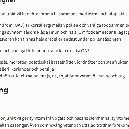
ighet
okonjunktivit kan förekomma tillsammans med astma och atopiskt e
yndrom (OAS) är korsallergi mellan pollen och vanliga födoämnen o
driga symtom såsom klåda i mun och hals. Om födoämnet är tillagat g
esvären kan finnas hela året eller endast under pollensäsongen.
len och vanliga födoämnen som kan orsaka OAS:
pple, morötter, potatisskal hasselnötter, jordnötter och stenfrukter
elleri, koriander och persilja
rdnötter, kiwi, melon, majs, ris, sojabönor vetemjöl, havre och råg.
ing
okonjunktivit ger symtom från ögats och näsans slemhinna, symtome
mellan säsonger. Även sömnsvårigheter och uttalad trötthet föreko