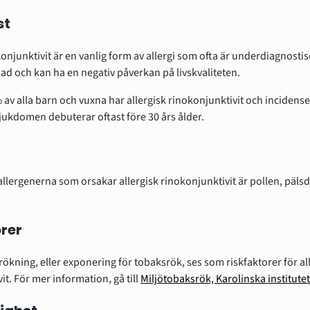
st
konjunktivit är en vanlig form av allergi som ofta är underdiagnosti
d och kan ha en negativ påverkan på livskvaliteten.
av alla barn och vuxna har allergisk rinokonjunktivit och incidense
jukdomen debuterar oftast före 30 års ålder.
allergenerna som orsakar allergisk rinokonjunktivit är pollen, päls
rer
 rökning, eller exponering för tobaksrök, ses som riskfaktorer för al
it. För mer information, gå till
Miljötobaksrök, Karolinska institutet