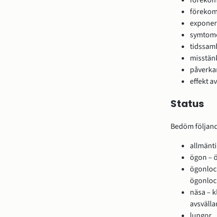
förekoms
förekom
exponeri
symtome
tidssam
misstän
påverkan
effekt a
Status
Bedöm följan
allmänti
ögon – ö
ögonlock
ögonloc
näsa – k
avsväll
lungor.