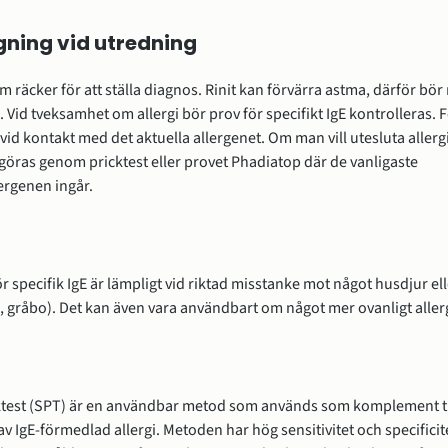
ning vid utredning
 räcker för att ställa diagnos. Rinit kan förvärra astma, därför bör
 Vid tveksamhet om allergi bör prov för specifikt IgE kontrolleras. 
id kontakt med det aktuella allergenet. Om man vill utesluta aller
göras genom pricktest eller provet Phadiatop där de vanligaste
ergenen ingår.
r specifik IgE är lämpligt vid riktad misstanke mot något husdjur el
j, gråbo). Det kan även vara användbart om något mer ovanligt aller
test (SPT) är en användbar metod som används som komplement t
av IgE-förmedlad allergi. Metoden har hög sensitivitet och specificite