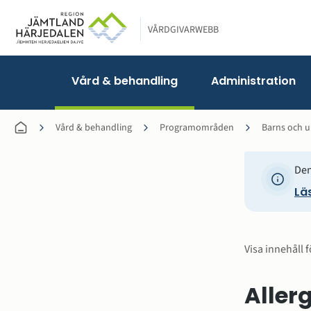
VÅRDGIVARWEBB
Vård & behandling
Administration
Vård & behandling
Programområden
Barns och 
Den
Läs
Visa innehåll f
Aller