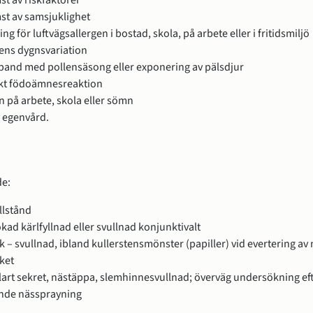
t av riskfaktorer
st av samsjuklighet
ng för luftvägsallergen i bostad, skola, på arbete eller i fritidsmiljö
ns dygnsvariation
band med pollensäsong eller exponering av pälsdjur
kt födoämnesreaktion
 på arbete, skola eller sömn
v egenvård.
de:
llstånd
kad kärlfyllnad eller svullnad konjunktivalt
 – svullnad, ibland kullerstensmönster (papiller) vid evertering av
ket
lart sekret, nästäppa, slemhinnesvullnad; överväg undersökning ef
ande nässprayning