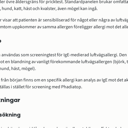
ler övre åldersgräns för pricktest. Standardpanelen brukar omfatta
, hund, katt, häst och kvalster, även mögel kan ingå.
ar visar att patienten är sensibiliserad för något eller några av luftv
ymtom uppkommer av samma allergen föreligger allergi mot det all
p
 användas som screeningtest för IgE-medierad luftvägsallergi. Den
ot en blandning av vanligt förekommande luftvägsallergen (björk, t
 hund, häst, mögel).
rån början finns om en specifik allergi kan analys av IgE mot det a
tällas i stället för screening med Phadiatop.
ningar
sökning