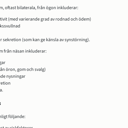
, oftast bilaterala, från ögon inkluderar:
tivit (med varierande grad av rodnad och ödem)
kssvullnad
r sekretion (som kan ge känsla av synstörning).
m från näsan inkluderar:
gar
rån öron, gom och svalg)
de nysningar
retion
a.
s
igt följande: