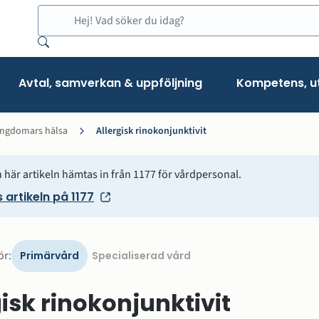
Sök
Avtal, samverkan & uppföljning
Kompetens, ut
ungdomars hälsa
Allergisk rinokonjunktivit
 här artikeln hämtas in från 1177 för vårdpersonal.
 artikeln på 1177
Visa
ör:
Primärvård
Specialiserad vård
version
för
gisk rinokonjunktivit