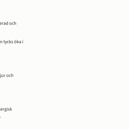
serad och
n tycks öka i
djur och
lergisk
.