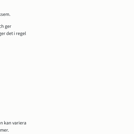
ksem.
ch ger
er det i regel
n kan variera
mmer.