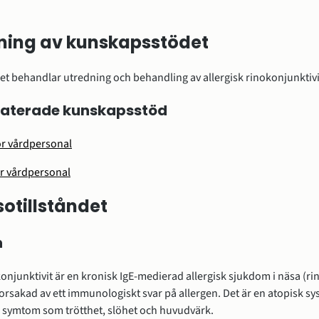
ning av kunskapsstödet
t behandlar utredning och behandling av allergisk rinokonjunktivi
laterade kunskapsstöd
ör vårdpersonal
ör vårdpersonal
otillståndet
n
konjunktivit är en kronisk IgE-medierad allergisk sjukdom i näsa (ri
 orsakad av ett immunologiskt svar på allergen. Det är en atopisk 
symtom som trötthet, slöhet och huvudvärk.