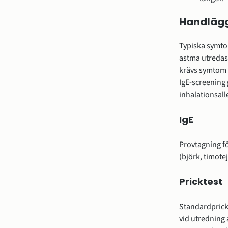
Handlägg
Typiska symtom
astma utredas.
krävs symtom v
IgE-screening 
inhalationsall
IgE
Provtagning fö
(björk, timote
Pricktest
Standardprick
vid utredning 