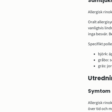
Samsjukl
Allergisk rin
Oralt allergis
vanligtvis lin
inga besvär. B
Specifikt pol
björk: ä
gråbo: s
gräs: jo
Utredn
Symtom
Allergisk rin
över tid och 