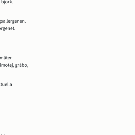
 björk,
ägsallergenen.
ergenet.
 mäter
imotej, gråbo,
ktuella