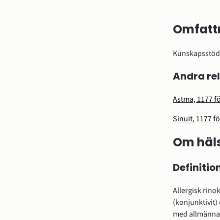
Omfatt
Kunskapsstöde
Andra re
Astma, 1177 f
Sinuit, 1177 f
Om häls
Definitio
Allergisk rino
(konjunktivit)
med allmänna 