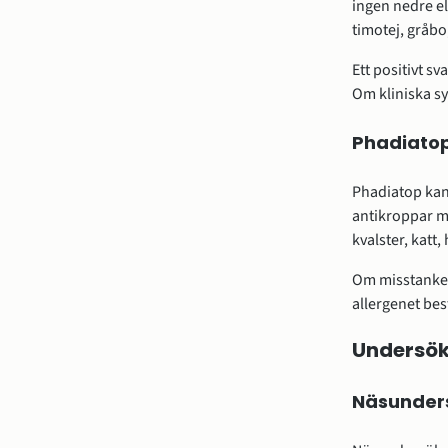
ingen nedre el
timotej, gråbo
Ett positivt sv
Om kliniska s
Phadiato
Phadiatop kan
antikroppar m
kvalster, katt,
Om misstanke f
allergenet bes
Undersök
Näsunder