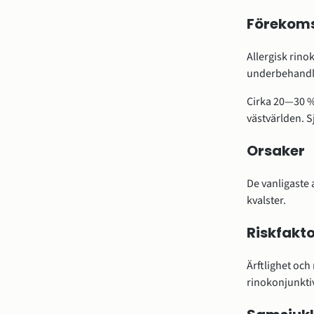
Förekom
Allergisk rino
underbehandla
Cirka 20—30 % 
västvärlden. S
Orsaker
De vanligaste 
kvalster.
Riskfakto
Ärftlighet och
rinokonjunktiv