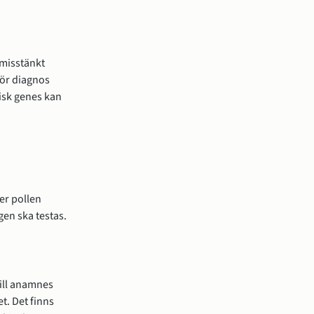
 misstänkt
För diagnos
gisk genes kan
ler pollen
gen ska testas.
ill anamnes
t. Det finns