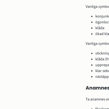
Vanliga symtom
konjunk
ögonloc
klåda
ökad kla
Vanliga symto
sticknin
klåda (f
upprepa
klar sek
nästäpp
Anamne
Ta anamnes enl