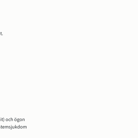
t.
nit) och ögon
systemsjukdom