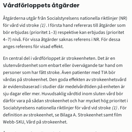
Vårdförloppets åtgärder
Åtgärderna utgår från Socialstyrelsens nationella riktlinjer (NR)
för vård vid stroke
(1)
. I första hand refereras till åtgärder som
bör erbjudas (prioritet 1–3) respektive kan erbjudas (prioritet
4–7) nivå. För vissa åtgärder saknas referens i NR. För dessa
anges referens för visad effekt.
En central del i vårdförloppet är strokeenheten. Det är en
slutenvårdsenhet som enbart eller övervägande tar hand om
personer som har fått stroke. Även patienter med TIA bör
vårdas på strokeenhet. Den goda effekten av strokeenhetsvård
är evidensbaserad i studier där medelvårdtiden på enheten är
sju dagar eller mer. Huvudsaklig vårdtid inom sluten vård bör
därför vara på sådan strokeenhet och har mycket hög prioritet i
Socialstyrelsens nationella riktlinjer för vård vid stroke
(1)
. För
definition av strokeenhet, se Bilaga A. Strokeenhet samt film
Webb-SKU, Vård på strokeenhet.