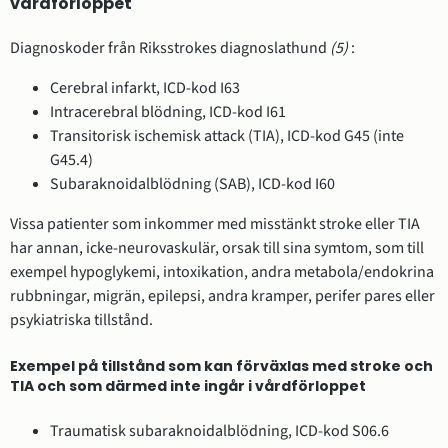
vårdförloppet
Diagnoskoder från Riksstrokes diagnoslathund
(5)
:
Cerebral infarkt, ICD-kod I63
Intracerebral blödning, ICD-kod I61
Transitorisk ischemisk attack (TIA), ICD-kod G45 (inte
G45.4)
Subaraknoidalblödning (SAB), ICD-kod I60
Vissa patienter som inkommer med misstänkt stroke eller TIA
har annan, icke-neurovaskulär, orsak till sina symtom, som till
exempel hypoglykemi, intoxikation, andra metabola/endokrina
rubbningar, migrän, epilepsi, andra kramper, perifer pares eller
psykiatriska tillstånd.
Exempel på tillstånd som kan förväxlas med stroke och
TIA och som därmed inte ingår i vårdförloppet
Traumatisk subaraknoidalblödning, ICD-kod S06.6