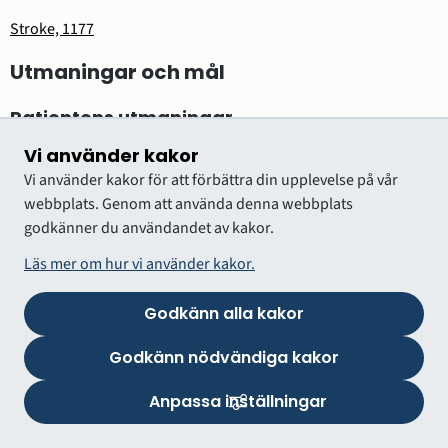
Stroke, 1177
Utmaningar och mål
Patientens utmaningar
Vi använder kakor
Utifrån patienters och närståendes erfarenheter har följande
Vi använder kakor för att förbättra din upplevelse på vår
övergripande utmaningar identifierats:
webbplats. Genom att använda denna webbplats
otillräcklig kunskap hos allmänheten om symtom vid
godkänner du användandet av kakor.
stroke
Läs mer om hur vi använder kakor.
omhändertagandet vid stroke är inte tillräckligt snabbt
oönskad variation inom strokevården
Godkänn alla kakor
risk för bristande kommunikation.
Godkänn nödvändiga kakor
Nulägesbeskrivning av patienters erfarenheter
Anpassa inställningar
Bilden nedan är en grafisk presentation av i nuläget vanligt
förekommande erfarenheter av hälso- och sjukvården hos