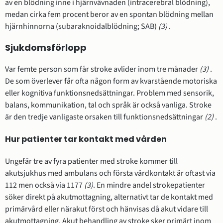
av en blödning inne i hjärnvävnaden (intracerebral blödning),
medan cirka fem procent beror av en spontan blödning mellan
hjärnhinnorna (subaraknoidalblödning; SAB)
(3)
.
Sjukdomsförlopp
Var femte person som får stroke avlider inom tre månader
(3)
.
De som överlever får ofta någon form av kvarstående motoriska
eller kognitiva funktionsnedsättningar. Problem med sensorik,
balans, kommunikation, tal och språk är också vanliga. Stroke
är den tredje vanligaste orsaken till funktionsnedsättningar
(2)
.
Hur patienter tar kontakt med vården
Ungefär tre av fyra patienter med stroke kommer till
akutsjukhus med ambulans och första vårdkontakt är oftast via
112 men också via 1177
(3)
. En mindre andel strokepatienter
söker direkt på akutmottagning, alternativt tar de kontakt med
primärvård eller närakut först och hänvisas då akut vidare till
akutmottagning. Akut behandling av stroke sker primärt inom