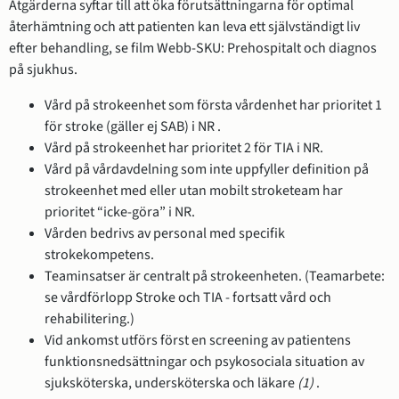
Åtgärderna syftar till att öka förutsättningarna för optimal
återhämtning och att patienten kan leva ett självständigt liv
efter behandling, se film Webb-SKU: Prehospitalt och diagnos
på sjukhus.
Vård på strokeenhet som första vårdenhet har prioritet 1
för stroke (gäller ej SAB) i NR .
Vård på strokeenhet har prioritet 2 för TIA i NR.
Vård på vårdavdelning som inte uppfyller definition på
strokeenhet med eller utan mobilt stroketeam har
prioritet “icke-göra” i NR.
Vården bedrivs av personal med specifik
strokekompetens.
Teaminsatser är centralt på strokeenheten. (Teamarbete:
se vårdförlopp Stroke och TIA - fortsatt vård och
rehabilitering.)
Vid ankomst utförs först en screening av patientens
funktionsnedsättningar och psykosociala situation av
sjuksköterska, undersköterska och läkare
(1)
.