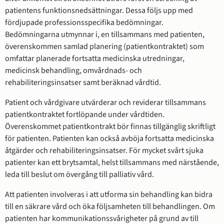
patientens funktionsnedsättningar. Dessa följs upp med
fördjupade professionsspecifika bedömningar.
Bedömningarna utmynnar i, en tillsammans med patienten,
överenskommen samlad planering (patientkontraktet) som
omfattar planerade fortsatta medicinska utredningar,
medicinsk behandling, omvårdnads- och
rehabiliteringsinsatser samt beräknad vårdtid.
Patient och vårdgivare utvärderar och reviderar tillsammans
patientkontraktet fortlöpande under vårdtiden.
Överenskommet patientkontrakt bör finnas tillgänglig skriftligt
för patienten. Patienten kan också avböja fortsatta medicinska
åtgärder och rehabiliteringsinsatser. För mycket svårt sjuka
patienter kan ett brytsamtal, helst tillsammans med närstående,
leda till beslut om övergång till palliativ vård.
Att patienten involveras i att utforma sin behandling kan bidra
till en säkrare vård och öka följsamheten till behandlingen. Om
patienten har kommunikationssvårigheter på grund av till