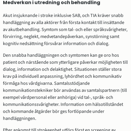
Medverkan i utredning och behandling
Akut insjuknande i stroke inklusive SAB, och TIA kräver snabb
handläggning av alla aktörer från första kontakt till insättande
av akutbehandling. Symtom som tal- och eller språksvårigheter,
förvirring, neglekt, medvetandepåverkan, synstörning samt
kognitiv nedsättning försvårar information och dialog.
Den snabba handläggningen och symtomen kan ge oro hos
patient och närstående som ytterligare påverkar möjligheten till
dialog, information och delaktighet. Situationen ställer stora
krav på individuell anpassning, lyhördhet och kommunikativ
förmåga hos vårdgivarna. Samtalsstödjande
kommunikationstekniker bör användas av samtalspartnern (till
exempel vårdpersonal eller anhöriga) vid tal-, språk- och
kommunikationssvårigheter. Information om hälsotillståndet
och kommande åtgärder bör ges fortlöpande under
handläggningen.
Efter ankomst till strokeenhet utförs först en screening av