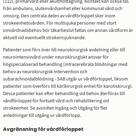
(112), primärvård eller akutmottagning. Kontakt kan också tas
från ambulans, slutenvårdsenhet eller kommunal vård och
omsorg. Den centrala delen av vårdförloppet sker inom
strokeenhetsvården. För multisjuka personer med stort
omvårdnadsbehov bör läkarbeslut fattas om annan vårdform är
aktuell vid eventuellt strokeinsjuknande.
Patienter som förs över till neurokirurgisk avdelning eller till
neurointensivvård under neurokirurgiskt ansvar för
högspecialiserad behandling (intracerebrala blödningar med
behov av neurokirurgisk intervention och
subarachnoidalblödning - SAB utgår ur vårdförloppet, liksom
patienter som överförs till kärlkirurgisk enhet för karotiskirurgi.
Dessa patienter kan efter behandling vid behov återföras till
vårdförloppet för fortsatt vård och rehabilitering vid
strokeenhet. Se avsnittet Ingång och Utgång för fler
anledningar till utgång ur vårdförlopp.
Avgränsning för vårdförloppet