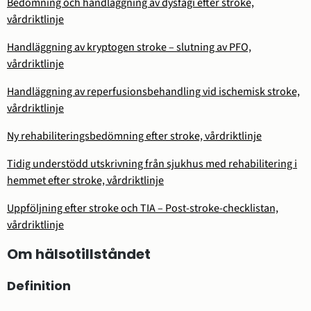
Bedömning och handläggning av dysfagi efter stroke,
vårdriktlinje
Handläggning av kryptogen stroke – slutning av PFO,
vårdriktlinje
Handläggning av reperfusionsbehandling vid ischemisk stroke,
vårdriktlinje
Ny rehabiliteringsbedömning efter stroke, vårdriktlinje
Tidig understödd utskrivning från sjukhus med rehabilitering i
hemmet efter stroke, vårdriktlinje
Uppföljning efter stroke och TIA – Post-stroke-checklistan,
vårdriktlinje
Om hälsotillståndet
Definition