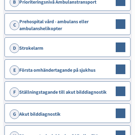
B
Prioriteringsnivå Ambulanstransport
Prehospital vård - ambulans eller
C
ambulanshelikopter
D
Strokelarm
E
Första omhändertagande på sjukhus
F
Ställningstagande till akut bilddiagnostik
G
Akut bilddiagnostik