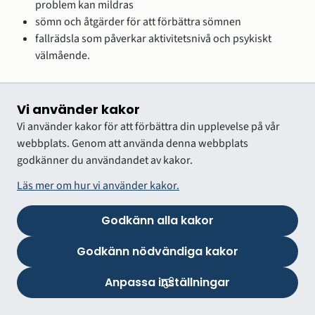
problem kan mildras
sömn och åtgärder för att förbättra sömnen
fallrädsla som påverkar aktivitetsnivå och psykiskt
välmående.
Kognition, mental fatigue och
medvetandegörande åtgärder
Vi använder kakor
Vi använder kakor för att förbättra din upplevelse på vår
I det tidiga skedet efter en lätt THS är ofta kognitiva funktioner
webbplats. Genom att använda denna webbplats
påverkade, vanligen minnesstörningar, koncentrations- och
godkänner du användandet av kakor.
uppmärksamhetsstörning. Det brukar bli särskilt påtagligt vid
trötthet och minskar ofta över tid.
Läs mer om hur vi använder kakor.
En fördjupad neuropsykologisk bedömning kan vara indicerat
Godkänn alla kakor
och att bidra med viktig information om vilka kognitiva
nedsättningar som finns, så att rätt anpassningar och strategier
Godkänn nödvändiga kakor
kan föreslås och vid behov fortsatt kognitiv träning och
copingstrategier.
Anpassa inställningar
Medvetandegörande åtgärder är oftast indicerade och innebär