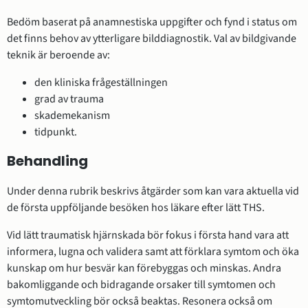
Bedöm baserat på anamnestiska uppgifter och fynd i status om
det finns behov av ytterligare bilddiagnostik. Val av bildgivande
teknik är beroende av:
den kliniska frågeställningen
grad av trauma
skademekanism
tidpunkt.
Behandling
Under denna rubrik beskrivs åtgärder som kan vara aktuella vid
de första uppföljande besöken hos läkare efter lätt THS.
Vid lätt traumatisk hjärnskada bör fokus i första hand vara att
informera, lugna och validera samt att förklara symtom och öka
kunskap om hur besvär kan förebyggas och minskas. Andra
bakomliggande och bidragande orsaker till symtomen och
symtomutveckling bör också beaktas. Resonera också om