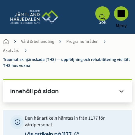
Sök
Meny
Vård & behandling
Programområden
Akutvård
Traumatisk hjärnskada (THS) — uppföljning och rehabilitering vid lätt
THS hos vuxna
Innehåll på sidan
Den här artikeln hämtas in från 1177 för
vårdpersonal.
Läs artikeln på 1177