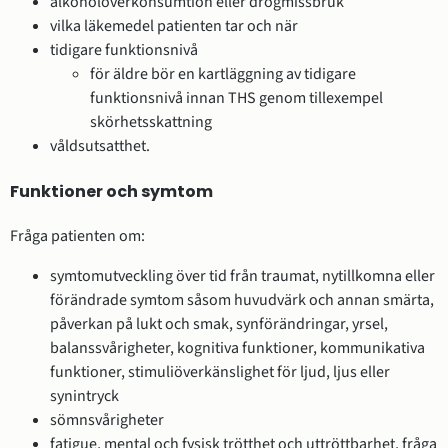
alkoholöverkonsumtion eller drogmissbruk
vilka läkemedel patienten tar och när
tidigare funktionsnivå
för äldre bör en kartläggning av tidigare
funktionsnivå innan THS genom tillexempel
skörhetsskattning
våldsutsatthet.
Funktioner och symtom
Fråga patienten om:
symtomutveckling över tid från traumat, nytillkomna eller
förändrade symtom såsom huvudvärk och annan smärta,
påverkan på lukt och smak, synförändringar, yrsel,
balanssvårigheter, kognitiva funktioner, kommunikativa
funktioner, stimuliöverkänslighet för ljud, ljus eller
synintryck
sömnsvårigheter
fatigue, mental och fysisk trötthet och uttröttbarhet, fråga