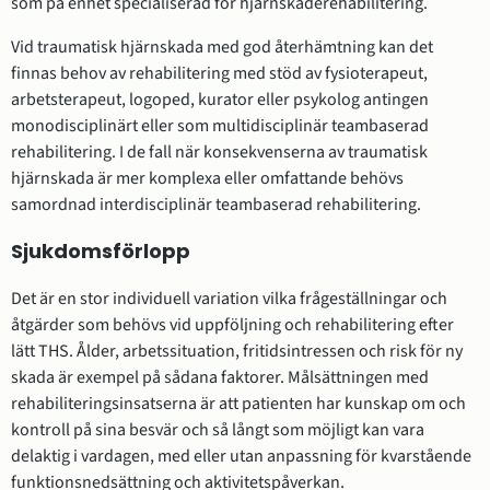
som på enhet specialiserad för hjärnskaderehabilitering.
Vid traumatisk hjärnskada med god återhämtning kan det
finnas behov av rehabilitering med stöd av fysioterapeut,
arbetsterapeut, logoped, kurator eller psykolog antingen
monodisciplinärt eller som multidisciplinär teambaserad
rehabilitering. I de fall när konsekvenserna av traumatisk
hjärnskada är mer komplexa eller omfattande behövs
samordnad interdisciplinär teambaserad rehabilitering.
Sjukdomsförlopp
Det är en stor individuell variation vilka frågeställningar och
åtgärder som behövs vid uppföljning och rehabilitering efter
lätt THS. Ålder, arbetssituation, fritidsintressen och risk för ny
skada är exempel på sådana faktorer. Målsättningen med
rehabiliteringsinsatserna är att patienten har kunskap om och
kontroll på sina besvär och så långt som möjligt kan vara
delaktig i vardagen, med eller utan anpassning för kvarstående
funktionsnedsättning och aktivitetspåverkan.