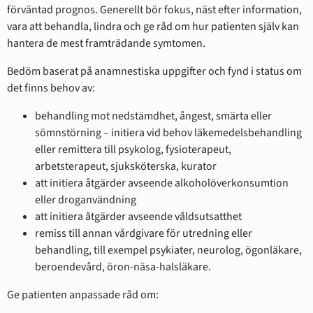
förväntad prognos. Generellt bör fokus, näst efter information,
vara att behandla, lindra och ge råd om hur patienten själv kan
hantera de mest framträdande symtomen.
Bedöm baserat på anamnestiska uppgifter och fynd i status om
det finns behov av:
behandling mot nedstämdhet, ångest, smärta eller
sömnstörning – initiera vid behov läkemedelsbehandling
eller remittera till psykolog, fysioterapeut,
arbetsterapeut, sjuksköterska, kurator
att initiera åtgärder avseende alkoholöverkonsumtion
eller droganvändning
att initiera åtgärder avseende våldsutsatthet
remiss till annan vårdgivare för utredning eller
behandling, till exempel psykiater, neurolog, ögonläkare,
beroendevård, öron-näsa-halsläkare.
Ge patienten anpassade råd om: