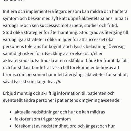
Initiera och implementera åtgärder som kan mildra och hantera
symtom och besvär med syfte att uppnå aktivitetsbalans initialt i
vardagsliv och sen successivt mot arbete, studier och fritid.
Stöd olika strategier för återhämtning. Stöd gradvis återgång till
vardagliga aktiviteter i olika miljöer för att successivt öka
personens tolerans för kognitiv och fysisk belastning. Överväg
samtidigt risken för utveckling av rörelse- och/eller
aktivitetsrädsla. Fallrädsla är en riskfaktor både för framtida fall
och för stillasittande liv. I vissa fall förekommer behov av att
bromsa om personen har inlett återgång i aktiviteter för snabbt,
såväl fysiskt som kognitivt.
(6)
Erbjud muntlig och skriftlig information till patienten och
eventuellt andra personer i patientens omgivning avseende:
aktuella nedsättningar och hur de kan mildras
faktorer som triggar symtom
förekomst av nedstämdhet, oro och ångest och hur