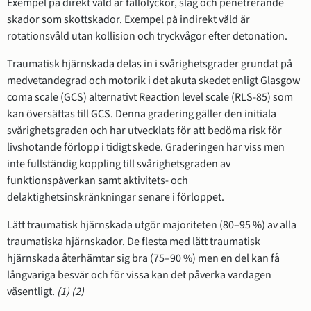
Exempel på direkt våld är fallolyckor, slag och penetrerande
skador som skottskador. Exempel på indirekt våld är
rotationsvåld utan kollision och tryckvågor efter detonation.
Traumatisk hjärnskada delas in i svårighetsgrader grundat på
medvetandegrad och motorik i det akuta skedet enligt Glasgow
coma scale (GCS) alternativt Reaction level scale (RLS-85) som
kan översättas till GCS. Denna gradering gäller den initiala
svårighetsgraden och har utvecklats för att bedöma risk för
livshotande förlopp i tidigt skede. Graderingen har viss men
inte fullständig koppling till svårighetsgraden av
funktionspåverkan samt aktivitets- och
delaktighetsinskränkningar senare i förloppet.
Lätt traumatisk hjärnskada utgör majoriteten (80–95 %) av alla
traumatiska hjärnskador. De flesta med lätt traumatisk
hjärnskada återhämtar sig bra (75–90 %) men en del kan få
långvariga besvär och för vissa kan det påverka vardagen
väsentligt.
(1)
(2)