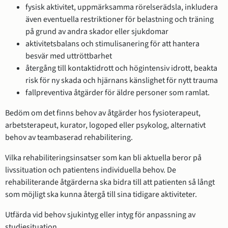
fysisk aktivitet, uppmärksamma rörelserädsla, inkludera
även eventuella restriktioner för belastning och träning
på grund av andra skador eller sjukdomar
aktivitetsbalans och stimulisanering för att hantera
besvär med uttröttbarhet
återgång till kontaktidrott och högintensiv idrott, beakta
risk för ny skada och hjärnans känslighet för nytt trauma
fallpreventiva åtgärder för äldre personer som ramlat.
Bedöm om det finns behov av åtgärder hos fysioterapeut,
arbetsterapeut, kurator, logoped eller psykolog, alternativt
behov av teambaserad rehabilitering.
Vilka rehabiliteringsinsatser som kan bli aktuella beror på
livssituation och patientens individuella behov. De
rehabiliterande åtgärderna ska bidra till att patienten så långt
som möjligt ska kunna återgå till sina tidigare aktiviteter.
Utfärda vid behov sjukintyg eller intyg för anpassning av
studiesituation.