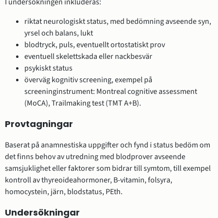
I undersökningen inkluderas:
riktat neurologiskt status, med bedömning avseende syn,
yrsel och balans, lukt
blodtryck, puls, eventuellt ortostatiskt prov
eventuell skelettskada eller nackbesvär
psykiskt status
överväg kognitiv screening, exempel på
screeninginstrument: Montreal cognitive assessment
(MoCA), Trailmaking test (TMT A+B).
Provtagningar
Baserat på anamnestiska uppgifter och fynd i status bedöm om
det finns behov av utredning med blodprover avseende
samsjuklighet eller faktorer som bidrar till symtom, till exempel
kontroll av thyreoideahormoner, B-vitamin, folsyra,
homocystein, järn, blodstatus, PEth.
Undersökningar