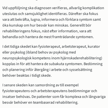
Vid uppföljning ska diagnosen verifieras, allvarlig komplikation
uteslutas och samsjuklighet identifieras. Därefter ska fokus
vara att bekräfta, lugna, informera och förklara symtom samt
öka kunskap om hur besvär kan minskas. Generellt bör
rehabiliteringens fokus, näst efter information, vara att
behandla och hantera de mest framträdande symtomen.
I det tidiga skedet kan fysioterapeut, arbetsterapeut, kurator
eller psykolog (ibland behov av psykolog med
neuropsykologisk kompetens inom hjärnskaderehabilitering)
kopplas in för att hantera de subakuta symtomen. Bedömning
och planering inför återgång i arbete och sysselsättning
behöver beaktas i tidigt skede.
I senare skeden kan samordning av till exempel
fysioterapeutens och arbetsterapeutens bedömningar och
insatser behövas. De patienter som får komplexa och långvariga
besvär behöver en teambaserad rehabilitering.