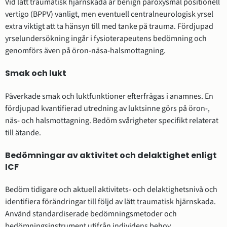
Vid lätt traumatisk hjärnskada är benign paroxysmal positionell
vertigo (BPPV) vanligt, men eventuell centralneurologisk yrsel
extra viktigt att ta hänsyn till med tanke på trauma. Fördjupad
yrselundersökning ingår i fysioterapeutens bedömning och
genomförs även på öron-näsa-halsmottagning.
Smak och lukt
Påverkade smak och luktfunktioner efterfrågas i anamnes. En
fördjupad kvantifierad utredning av luktsinne görs på öron-,
näs- och halsmottagning. Bedöm svårigheter specifikt relaterat
till ätande.
Bedömningar av aktivitet och delaktighet enligt
ICF
Bedöm tidigare och aktuell aktivitets- och delaktighetsnivå och
identifiera förändringar till följd av lätt traumatisk hjärnskada.
Använd standardiserade bedömningsmetoder och
bedömningsinstrument utifrån individens behov.