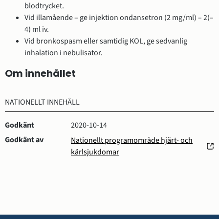
blodtrycket.
Vid illamående – ge injektion ondansetron (2 mg/ml) – 2(–
4) ml iv.
Vid bronkospasm eller samtidig KOL, ge sedvanlig
inhalation i nebulisator.
Om innehållet
NATIONELLT INNEHÅLL
Godkänt
2020-10-14
Godkänt av
Nationellt programområde hjärt- och
(öppnas
kärlsjukdomar
i
nytt
fönster)