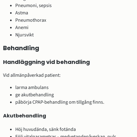
Pneumoni, sepsis
Astma
Pneumothorax
Anemi
Njursvikt
Behandling
Handläggning vid behandling
Vid allmänpåverkad patient:
larma ambulans
ge akutbehandling
påbörja CPAP-behandling om tillgång finns.
Akutbehandling
Höj huvudända, sänk fotända
Följ vitalparametrar – medvetandepåverkan, puls,