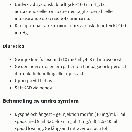
Undvik vid systoliskt blodtryck <100 mmHg, tät
aortastenos eller om patienten tagit sildenafil eller
motsvarande de senaste 48 timmarna.
Kan upprepas var 5:e minut om systoliskt blodtryck >100
mmHg.
Diuretika
Ge injektion furosemid (10 mg/ml), 4–8 ml intravenöst.
Ge den högre dosen om patienten har pågående peroral
diuretikabehandling eller njursvikt.
Upprepa vid behov.
Sätt KAD vid behov.
Behandling av andra symtom
Dyspné och ångest – ge injektion morfin (10 mg/ml, 1 ml
späds med 9 ml NaCl-lösning till 1 mg/ml), 2,5–10 ml
spädd lösning. Ge långsamt intravenöst och följ