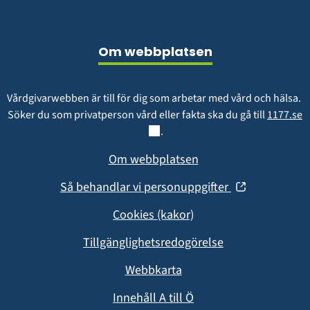
Sidfot
Om webbplatsen
Vårdgivarwebben är till för dig som arbetar med vård och hälsa. 
L
Söker du som privatperson vård eller fakta ska du gå till 
1177.se
.
Om webbplatsen
(öppnas
Så behandlar vi personuppgifter
i
Cookies (kakor)
nytt
fönster)
Tillgänglighetsredogörelse
Webbkarta
Innehåll A till Ö