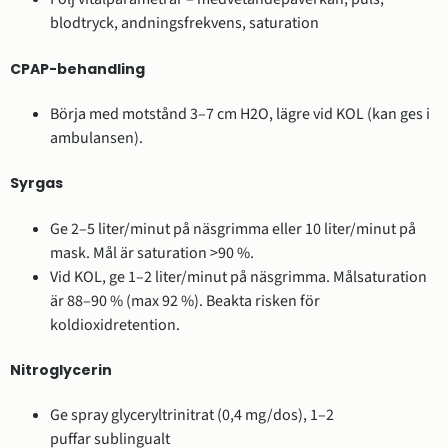
blodtryck, andningsfrekvens, saturation
CPAP-behandling
Börja med motstånd 3–7 cm H2O, lägre vid KOL (kan ges i
ambulansen).
Syrgas
Ge 2–5 liter/minut på näsgrimma eller 10 liter/minut på
mask. Mål är saturation >90 %.
Vid KOL, ge 1–2 liter/minut på näsgrimma. Målsaturation
är 88–90 % (max 92 %). Beakta risken för
koldioxidretention.
Nitroglycerin
Ge spray glyceryltrinitrat (0,4 mg/dos), 1–2
puffar sublingualt