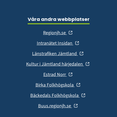
Våra andra webbplatser
(öppnas
Regionjh.se
i
(öppnas
Intranätet Insidan
nytt
i
fönster)
(öppnas
Länstrafiken Jämtland
nytt
i
fönster)
(öppnas
Kultur i Jämtland härjedalen
nytt
i
fönster)
(öppnas
Estrad Norr
nytt
i
fönster)
(öppnas
Birka Folkhögskola
nytt
i
fönster)
(öppnas
Bäckedals Folkhögskola
nytt
i
fönster)
(öppnas
Buus.regionjh.se
nytt
i
fönster)