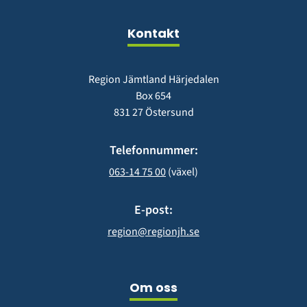
nytt
fönster)
Kontakt
Region Jämtland Härjedalen
Box 654
831 27 Östersund
Telefonnummer:
063-14 75 00
 (växel)
E-post:
region@regionjh.se
Om oss