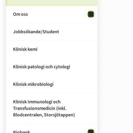
Om oss
Undersidor för Om o
Jobbsökande/Student
Klinisk kemi
Klinisk patologi och cytologi
Klinisk mikrobiologi
Klinisk Immunologi och
Transfusionsmedicin (inkl.
Blodcentralen, Storsjötappen)
Biobank
Undersidor för Bioba