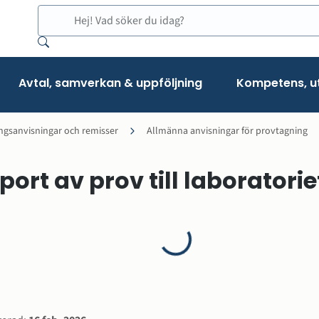
Sök
Avtal, samverkan & uppföljning
Kompetens, ut
ngsanvisningar och remisser
Allmänna anvisningar för provtagning
ort av prov till laboratorie
agningsanvisningar och remisser