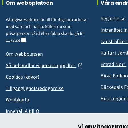
Om webbplatsen
Våra and
Regionjh.se
Vårdgivarwebben är till för dig som arbetar 
i
med vård och hälsa. Söker du som 
Intranätet I
privatperson vård eller fakta ska du gå till 
Länk till annan webbplats.
1177.se
.
Länstrafike
Kultur i Jäm
Om webbplatsen
Estrad Norr
(öppnas
Så behandlar vi personuppgifter
i
i
Birka Folkh
Cookies (kakor)
nytt
fönster)
Bäckedals F
Tillgänglighetsredogörelse
Buus.regionj
Webbkarta
Innehåll A till Ö
Vi använder kak