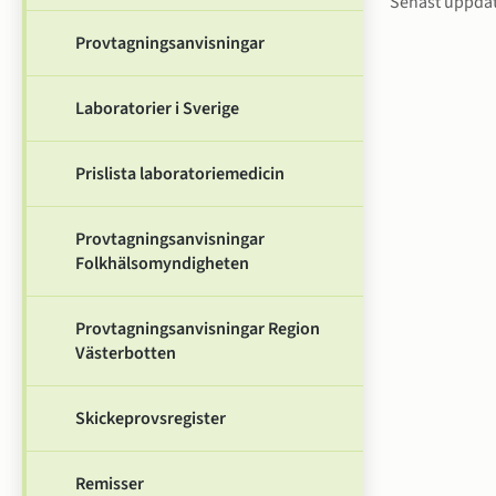
Sidinfo
Senast uppda
Provtagningsanvisningar
Laboratorier i Sverige
Prislista laboratoriemedicin
Provtagningsanvisningar
Folkhälsomyndigheten
Provtagningsanvisningar Region
Västerbotten
Skickeprovsregister
Remisser