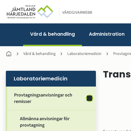
VÅRDGIVARWEBB
Vård & behandling
Administration
Vård & behandling
Laboratoriemedicin
Provtagni
Transp
Laboratoriemedicin
Laddar...
Provtagningsanvisningar och
Undersidor för Provt
remisser
Allmänna anvisningar för
provtagning