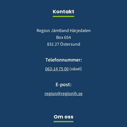
fönster)
Kontakt
Region Jämtland Härjedalen
Box 654
831 27 Östersund
Telefonnummer:
063-14 75 00
 (växel)
E-post:
region@regionjh.se
Om oss