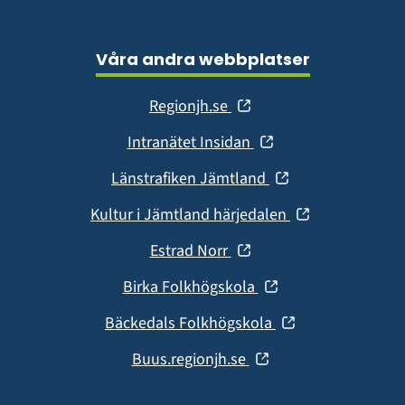
Våra andra webbplatser
(öppnas
Regionjh.se
i
(öppnas
Intranätet Insidan
nytt
i
fönster)
(öppnas
Länstrafiken Jämtland
nytt
i
fönster)
(öppnas
Kultur i Jämtland härjedalen
nytt
i
fönster)
(öppnas
Estrad Norr
nytt
i
fönster)
(öppnas
Birka Folkhögskola
nytt
i
fönster)
(öppnas
Bäckedals Folkhögskola
nytt
i
fönster)
(öppnas
Buus.regionjh.se
nytt
i
fönster)
nytt