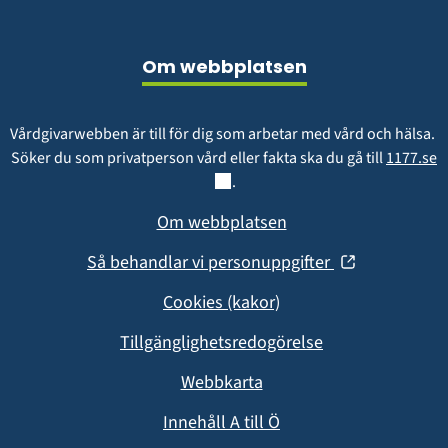
Sidfot
Om webbplatsen
Vårdgivarwebben är till för dig som arbetar med vård och hälsa. 
L
Söker du som privatperson vård eller fakta ska du gå till 
1177.se
.
Om webbplatsen
(öppnas
Så behandlar vi personuppgifter
i
Cookies (kakor)
nytt
fönster)
Tillgänglighetsredogörelse
Webbkarta
Innehåll A till Ö