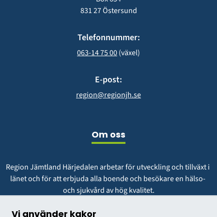
831 27 Östersund
Telefonnummer:
063-14 75 00
 (växel)
E-post:
region@regionjh.se
Om oss
Region Jämtland Härjedalen arbetar för utveckling och tillväxt i 
länet och för att erbjuda alla boende och besökare en hälso- 
och sjukvård av hög kvalitet.
Vår vision är att vara en region att längta till och växa i.
Vi använder kakor