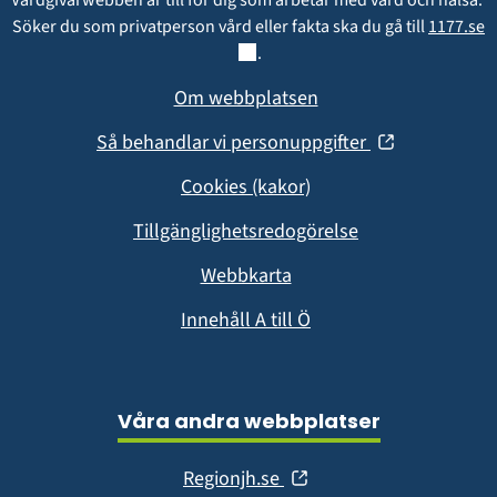
Vårdgivarwebben är till för dig som arbetar med vård och hälsa. 
L
Söker du som privatperson vård eller fakta ska du gå till 
1177.se
.
Om webbplatsen
(öppnas
Så behandlar vi personuppgifter
i
Cookies (kakor)
nytt
fönster)
Tillgänglighetsredogörelse
Webbkarta
Innehåll A till Ö
Våra andra webbplatser
(öppnas
Regionjh.se