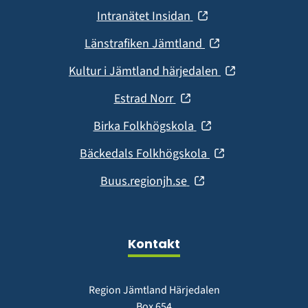
i
(öppnas
Intranätet Insidan
nytt
i
fönster)
(öppnas
Länstrafiken Jämtland
nytt
i
fönster)
(öppnas
Kultur i Jämtland härjedalen
nytt
i
fönster)
(öppnas
Estrad Norr
nytt
i
fönster)
(öppnas
Birka Folkhögskola
nytt
i
fönster)
(öppnas
Bäckedals Folkhögskola
nytt
i
fönster)
(öppnas
Buus.regionjh.se
nytt
i
fönster)
nytt
fönster)
Kontakt
Region Jämtland Härjedalen
Box 654