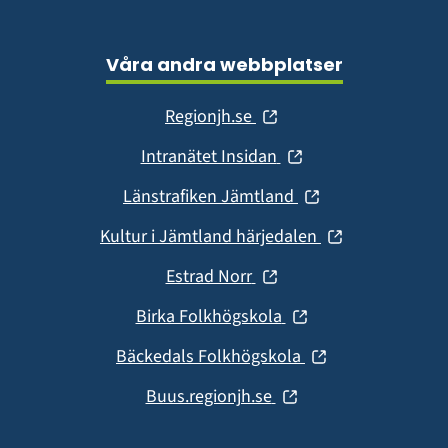
Våra andra webbplatser
(öppnas
Regionjh.se
i
(öppnas
Intranätet Insidan
nytt
i
fönster)
(öppnas
Länstrafiken Jämtland
nytt
i
fönster)
(öppnas
Kultur i Jämtland härjedalen
nytt
i
fönster)
(öppnas
Estrad Norr
nytt
i
fönster)
(öppnas
Birka Folkhögskola
nytt
i
fönster)
(öppnas
Bäckedals Folkhögskola
nytt
i
fönster)
(öppnas
Buus.regionjh.se
nytt
i
fönster)
nytt