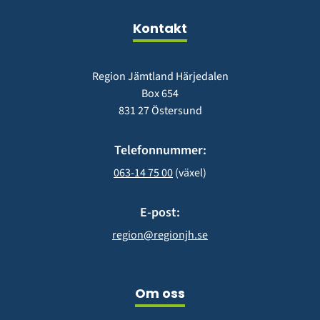
fönster)
Kontakt
Region Jämtland Härjedalen
Box 654
831 27 Östersund
Telefonnummer:
063-14 75 00
 (växel)
E-post:
region@regionjh.se
Om oss