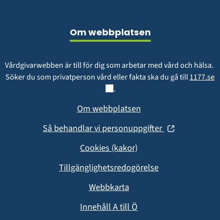
Sidfot
Om webbplatsen
Vårdgivarwebben är till för dig som arbetar med vård och hälsa. 
L
Söker du som privatperson vård eller fakta ska du gå till 
1177.se
.
Om webbplatsen
(öppnas
Så behandlar vi personuppgifter
i
Cookies (kakor)
nytt
fönster)
Tillgänglighetsredogörelse
Webbkarta
Innehåll A till Ö