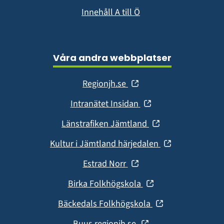
Innehåll A till Ö
Våra andra webbplatser
(öppnas
Regionjh.se
i
(öppnas
Intranätet Insidan
nytt
i
fönster)
(öppnas
Länstrafiken Jämtland
nytt
i
fönster)
(öppnas
Kultur i Jämtland härjedalen
nytt
i
fönster)
(öppnas
Estrad Norr
nytt
i
fönster)
(öppnas
Birka Folkhögskola
nytt
i
fönster)
(öppnas
Bäckedals Folkhögskola
nytt
i
fönster)
(öppnas
Buus.regionjh.se