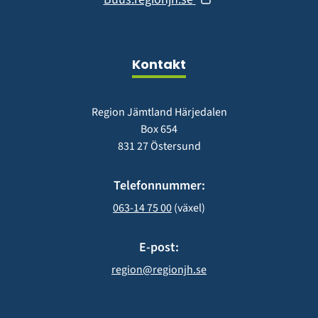
nytt
i
fönster)
nytt
fönster)
Kontakt
Region Jämtland Härjedalen
Box 654
831 27 Östersund
Telefonnummer:
063-14 75 00
 (växel)
E-post:
region@regionjh.se