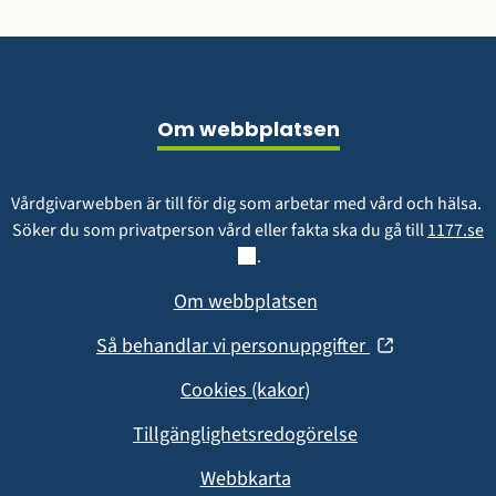
Sidfot
Om webbplatsen
Vårdgivarwebben är till för dig som arbetar med vård och hälsa. 
L
Söker du som privatperson vård eller fakta ska du gå till 
1177.se
.
Om webbplatsen
(öppnas
Så behandlar vi personuppgifter
i
Cookies (kakor)
nytt
fönster)
Tillgänglighetsredogörelse
Webbkarta