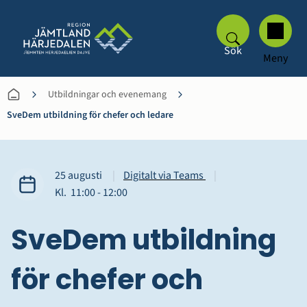
Sök
Meny
Utbildningar och evenemang
SveDem utbildning för chefer och ledare
Datum
(Länk till annan webbp
25 augusti
Digitalt via Teams
Tid
till
Kl.
11:00
‐
12:00
SveDem utbildning 
för chefer och 