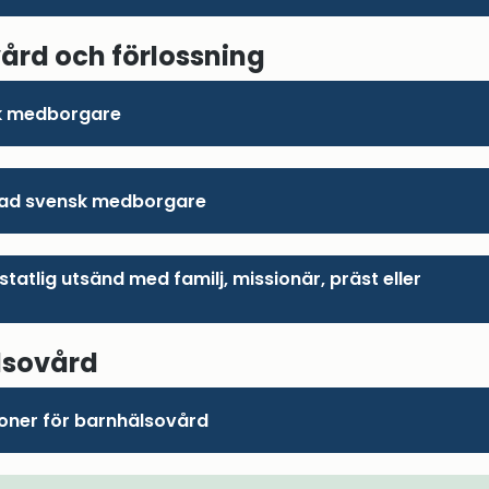
rd och förlossning
k medborgare
ad svensk medborgare
statlig utsänd med familj, missionär, präst eller
r
lsovård
ioner för barnhälsovård