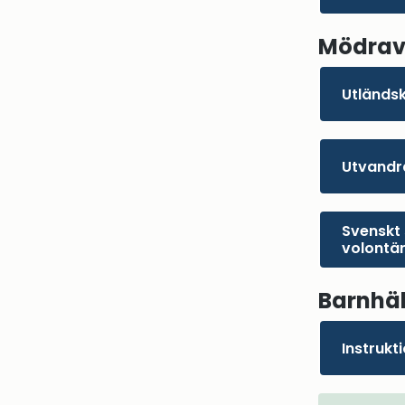
Mödravå
Utländs
Utvandr
Svenskt 
volontä
Barnhä
Instrukt