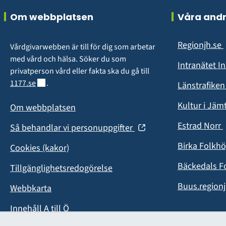
Sidfot
Om webbplatsen
Våra and
Regionjh.se
Vårdgivarwebben är till för dig som arbetar 
i
med vård och hälsa. Söker du som 
Intranätet I
privatperson vård eller fakta ska du gå till 
Länk till annan webbplats.
1177.se
.
Länstrafike
Kultur i Jäm
Om webbplatsen
Estrad Norr
(öppnas
Så behandlar vi personuppgifter
i
i
Birka Folkh
Cookies (kakor)
nytt
fönster)
Bäckedals F
Tillgänglighetsredogörelse
Buus.regionj
Webbkarta
Innehåll A till Ö