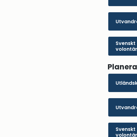
Utvandr
Svenskt 
volontä
Planera
Utländs
Utvandr
Svenskt 
volontä