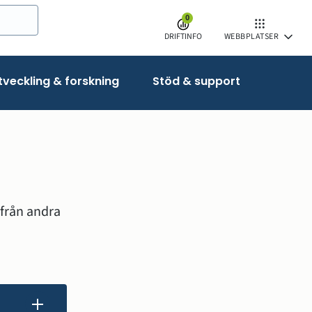
0
DRIFTINFO
WEBBPLATSER
veckling & forskning
Stöd & support
från andra 