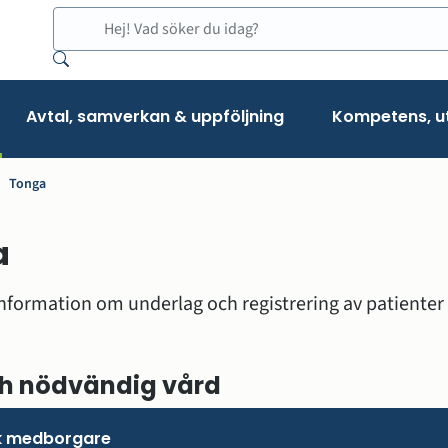
Sök
Avtal, samverkan & uppföljning
Kompetens, ut
Tonga
a
information om underlag och registrering av patienter 
ch nödvändig vård
k medborgare