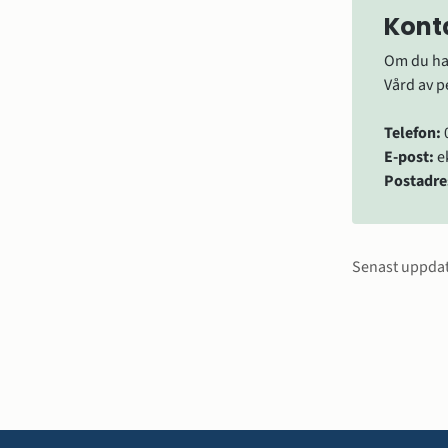
Kont
Om du ha
Vård av p
Telefon:
 
E-post:
 
Postadre
Sidinfo
Senast uppda