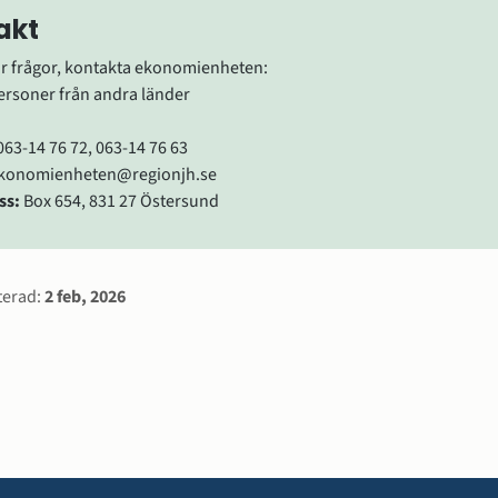
akt
r frågor, kontakta ekonomienheten:
ersoner från andra länder
063-14 76 72, 063-14 76 63
ekonomienheten@regionjh.se
ss:
 Box 654, 831 27 Östersund
rmation
terad:
2 feb, 2026