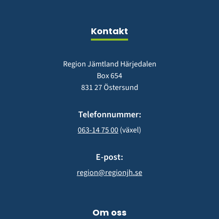
fönster)
nytt
fönster)
Kontakt
Region Jämtland Härjedalen
Box 654
831 27 Östersund
Telefonnummer:
063-14 75 00
 (växel)
E-post:
region@regionjh.se
Om oss