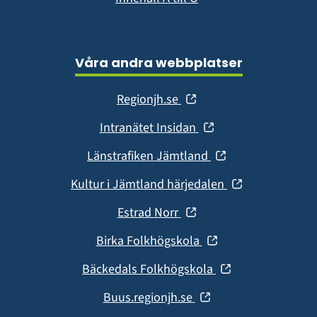
Våra andra webbplatser
(öppnas
Regionjh.se
i
(öppnas
Intranätet Insidan
nytt
i
fönster)
(öppnas
Länstrafiken Jämtland
nytt
i
fönster)
(öppnas
Kultur i Jämtland härjedalen
nytt
i
fönster)
(öppnas
Estrad Norr
nytt
i
fönster)
(öppnas
Birka Folkhögskola
nytt
i
fönster)
(öppnas
Bäckedals Folkhögskola
nytt
i
fönster)
(öppnas
Buus.regionjh.se
nytt
i