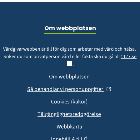
Sidfot
Om webbplatsen
Vårdgivarwebben är till för dig som arbetar med vård och hälsa. 
L
Söker du som privatperson vård eller fakta ska du gå till 
1177.se
.
Om webbplatsen
(öppnas
Så behandlar vi personuppgifter
i
Cookies (kakor)
nytt
fönster)
Tillgänglighetsredogörelse
Webbkarta
Innehåll A till Ö