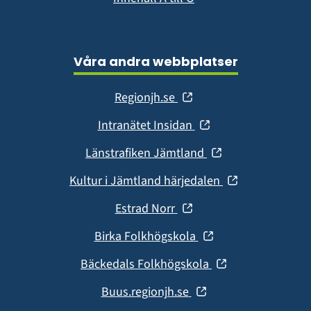
Våra andra webbplatser
(öppnas
Regionjh.se
i
(öppnas
Intranätet Insidan
nytt
i
fönster)
(öppnas
Länstrafiken Jämtland
nytt
i
fönster)
(öppnas
Kultur i Jämtland härjedalen
nytt
i
fönster)
(öppnas
Estrad Norr
nytt
i
fönster)
(öppnas
Birka Folkhögskola
nytt
i
fönster)
(öppnas
Bäckedals Folkhögskola
nytt
i
fönster)
(öppnas
Buus.regionjh.se
nytt
i