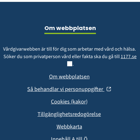
Sidfot
Om webbplatsen
Vårdgivarwebben är till för dig som arbetar med vård och hälsa. 
L
Söker du som privatperson vård eller fakta ska du gå till 
1177.se
.
Om webbplatsen
(öppnas
Så behandlar vi personuppgifter
i
Cookies (kakor)
nytt
fönster)
Tillgänglighetsredogörelse
Webbkarta
Innehåll A till Ö