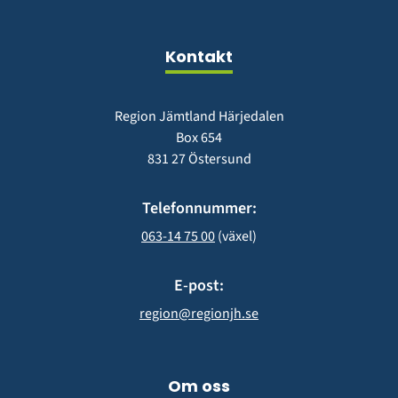
fönster)
nytt
fönster)
Kontakt
Region Jämtland Härjedalen
Box 654
831 27 Östersund
Telefonnummer:
063-14 75 00
 (växel)
E-post:
region@regionjh.se
Om oss