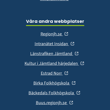
Våra andra webbplatser
(öppnas
Regionjh.se
i
(öppnas
Intranätet Insidan
nytt
i
fönster)
(öppnas
Länstrafiken Jämtland
nytt
i
fönster)
(öppnas
Kultur i Jämtland härjedalen
nytt
i
fönster)
(öppnas
Estrad Norr
nytt
i
fönster)
(öppnas
Birka Folkhögskola
nytt
i
fönster)
(öppnas
Bäckedals Folkhögskola
nytt
i
fönster)
(öppnas
Buus.regionjh.se
nytt
i