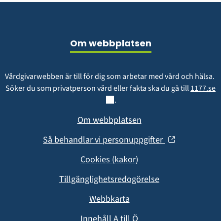
Sidfot
Om webbplatsen
Vårdgivarwebben är till för dig som arbetar med vård och hälsa. 
L
Söker du som privatperson vård eller fakta ska du gå till 
1177.se
.
Om webbplatsen
(öppnas
Så behandlar vi personuppgifter
i
Cookies (kakor)
nytt
fönster)
Tillgänglighetsredogörelse
Webbkarta
Innehåll A till Ö