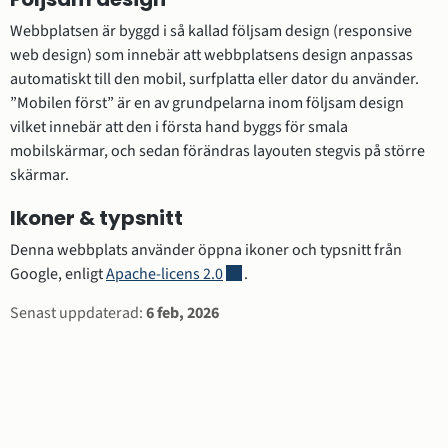
Webbplatsen är byggd i så kallad följsam design (responsive 
web design) som innebär att webbplatsens design anpassas 
automatiskt till den mobil, surfplatta eller dator du använder. 
”Mobilen först” är en av grundpelarna inom följsam design 
vilket innebär att den i första hand byggs för smala 
mobilskärmar, och sedan förändras layouten stegvis på större 
skärmar.
Ikoner & typsnitt
Denna webbplats använder öppna ikoner och typsnitt från 
Länk till annan webbplats.
Google, enligt 
Apache-licens 2.0
.
Sidinformation
Senast uppdaterad:
6 feb, 2026