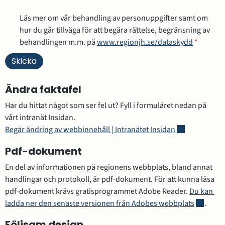
Läs mer om vår behandling av personuppgifter samt om
hur du går tillväga för att begära rättelse, begränsning av
behandlingen m.m. på
www.regionjh.se/dataskydd
*
Ändra faktafel
Har du hittat något som ser fel ut? Fyll i formuläret nedan på 
vårt intranät Insidan.
Länk till annan
Begär ändring av webbinnehåll | Intranätet Insidan
Pdf-dokument
En del av informationen på regionens webbplats, bland annat 
handlingar och protokoll, är pdf-dokument. För att kunna läsa 
pdf-dokument krävs gratisprogrammet Adobe Reader. 
Du kan 
Länk till
ladda ner den senaste versionen från Adobes webbplats
.
Följsam design