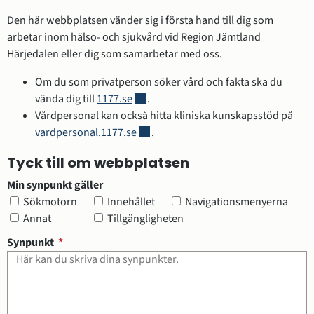
Den här webbplatsen vänder sig i första hand till dig som 
arbetar inom hälso- och sjukvård vid Region Jämtland 
Härjedalen eller dig som samarbetar med oss.
Om du som privatperson söker vård och fakta ska du 
Länk till annan webbplats.
vända dig till 
1177.se
.
Vårdpersonal kan också hitta kliniska kunskapsstöd på 
Länk till annan webbplats.
vardpersonal.1177.se
.
Tyck till om webbplatsen
Min synpunkt gäller
Min synpunkt gäller
Sökmotorn
Innehållet
Navigationsmenyerna
Annat
Tillgängligheten
(obligatorisk)
Synpunkt
*