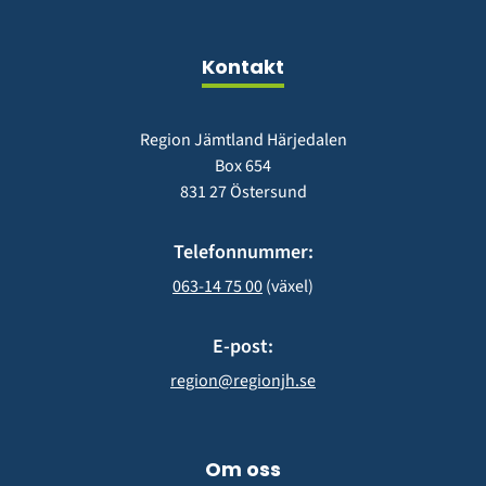
fönster)
nytt
fönster)
Kontakt
Region Jämtland Härjedalen
Box 654
831 27 Östersund
Telefonnummer:
063-14 75 00
 (växel)
E-post:
region@regionjh.se
Om oss