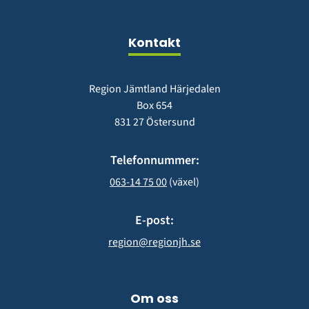
fönster)
nytt
fönster)
Kontakt
Region Jämtland Härjedalen
Box 654
831 27 Östersund
Telefonnummer:
063-14 75 00
 (växel)
E-post:
region@regionjh.se
Om oss