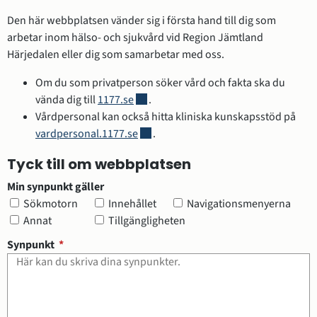
Den här webbplatsen vänder sig i första hand till dig som 
arbetar inom hälso- och sjukvård vid Region Jämtland 
Härjedalen eller dig som samarbetar med oss.
Om du som privatperson söker vård och fakta ska du 
Länk till annan webbplats.
vända dig till 
1177.se
.
Vårdpersonal kan också hitta kliniska kunskapsstöd på 
Länk till annan webbplats.
vardpersonal.1177.se
.
Tyck till om webbplatsen
Min synpunkt gäller
Min synpunkt gäller
Sökmotorn
Innehållet
Navigationsmenyerna
Annat
Tillgängligheten
(obligatorisk)
Synpunkt
*