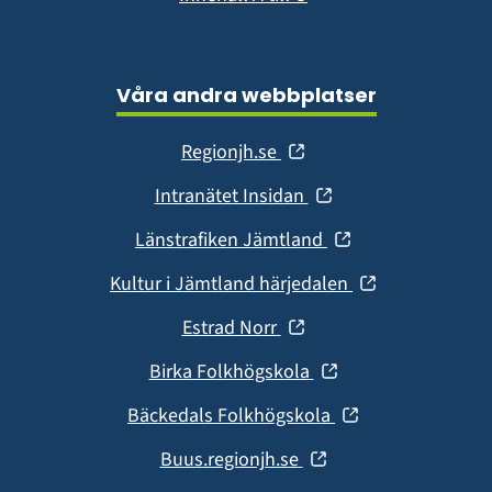
Våra andra webbplatser
(öppnas
Regionjh.se
i
(öppnas
Intranätet Insidan
nytt
i
fönster)
(öppnas
Länstrafiken Jämtland
nytt
i
fönster)
(öppnas
Kultur i Jämtland härjedalen
nytt
i
fönster)
(öppnas
Estrad Norr
nytt
i
fönster)
(öppnas
Birka Folkhögskola
nytt
i
fönster)
(öppnas
Bäckedals Folkhögskola
nytt
i
fönster)
(öppnas
Buus.regionjh.se
nytt
i