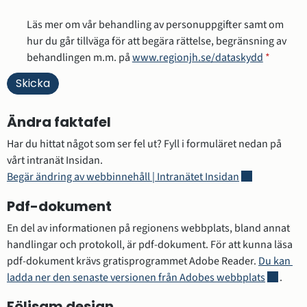
Läs mer om vår behandling av personuppgifter samt om
hur du går tillväga för att begära rättelse, begränsning av
behandlingen m.m. på
www.regionjh.se/dataskydd
*
Ändra faktafel
Har du hittat något som ser fel ut? Fyll i formuläret nedan på 
vårt intranät Insidan.
Länk till annan
Begär ändring av webbinnehåll | Intranätet Insidan
Pdf-dokument
En del av informationen på regionens webbplats, bland annat 
handlingar och protokoll, är pdf-dokument. För att kunna läsa 
pdf-dokument krävs gratisprogrammet Adobe Reader. 
Du kan 
Länk till
ladda ner den senaste versionen från Adobes webbplats
.
Följsam design