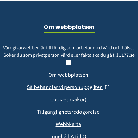
Sidfot
Om webbplatsen
Vårdgivarwebben är till för dig som arbetar med vård och hälsa. 
L
Söker du som privatperson vård eller fakta ska du gå till 
1177.se
.
Om webbplatsen
(öppnas
Så behandlar vi personuppgifter
i
Cookies (kakor)
nytt
fönster)
Tillgänglighetsredogörelse
Webbkarta
Innehåll A till Ö