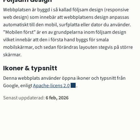
Webbplatsen är byggd i så kallad följsam design (responsive 
web design) som innebär att webbplatsens design anpassas 
automatiskt till den mobil, surfplatta eller dator du använder. 
”Mobilen först” är en av grundpelarna inom följsam design 
vilket innebär att den i första hand byggs för smala 
mobilskärmar, och sedan förändras layouten stegvis på större 
skärmar.
Ikoner & typsnitt
Denna webbplats använder öppna ikoner och typsnitt från 
Länk till annan webbplats.
Google, enligt 
Apache-licens 2.0
.
Sidinformation
Senast uppdaterad:
6 feb, 2026