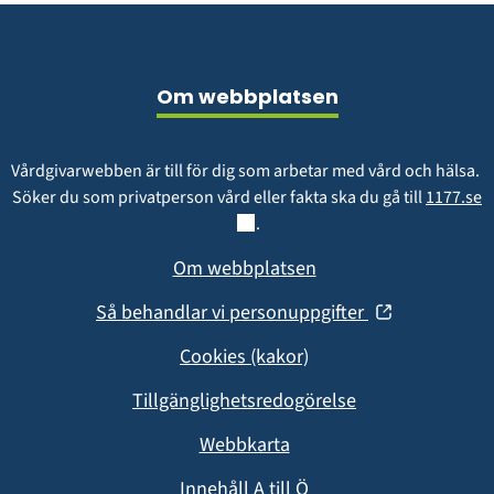
Sidfot
Om webbplatsen
Vårdgivarwebben är till för dig som arbetar med vård och hälsa. 
L
Söker du som privatperson vård eller fakta ska du gå till 
1177.se
.
Om webbplatsen
(öppnas
Så behandlar vi personuppgifter
i
Cookies (kakor)
nytt
fönster)
Tillgänglighetsredogörelse
Webbkarta
Innehåll A till Ö