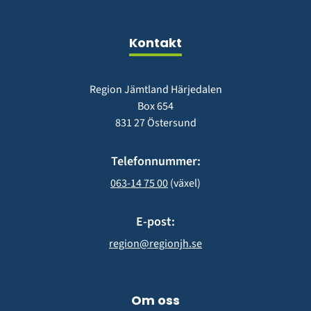
fönster)
nytt
fönster)
Kontakt
Region Jämtland Härjedalen
Box 654
831 27 Östersund
Telefonnummer:
063-14 75 00
 (växel)
E-post:
region@regionjh.se
Om oss