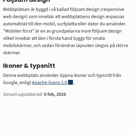
Webbplatsen är byggd i så kallad följsam design (responsive 
web design) som innebär att webbplatsens design anpassas 
automatiskt till den mobil, surfplatta eller dator du använder. 
”Mobilen först” är en av grundpelarna inom följsam design 
vilket innebär att den i första hand byggs för smala 
mobilskärmar, och sedan förändras layouten stegvis på större 
skärmar.
Ikoner & typsnitt
Denna webbplats använder öppna ikoner och typsnitt från 
Länk till annan webbplats.
Google, enligt 
Apache-licens 2.0
.
Sidinformation
Senast uppdaterad:
6 feb, 2026