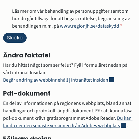
Läs mer om vår behandling av personuppgifter samt om
hur du går tillväga för att begära rättelse, begränsning av
behandlingen m.m. på
www.regionjh.se/dataskydd
*
Ändra faktafel
Har du hittat något som ser fel ut? Fyll i formuläret nedan på 
vårt intranät Insidan.
Länk till annan
Begär ändring av webbinnehåll | Intranätet Insidan
Pdf-dokument
En del av informationen på regionens webbplats, bland annat 
handlingar och protokoll, är pdf-dokument. För att kunna läsa 
pdf-dokument krävs gratisprogrammet Adobe Reader. 
Du kan 
Länk till
ladda ner den senaste versionen från Adobes webbplats
.
Följsam design