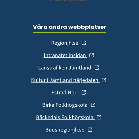
Våra andra webbplatser
(öppnas
Regionjh.se
i
(öppnas
Intranätet Insidan
nytt
i
fönster)
(öppnas
Länstrafiken Jämtland
nytt
i
fönster)
(öppnas
Kultur i Jämtland härjedalen
nytt
i
fönster)
(öppnas
Estrad Norr
nytt
i
fönster)
(öppnas
Birka Folkhögskola
nytt
i
fönster)
(öppnas
Bäckedals Folkhögskola
nytt
i
fönster)
(öppnas
Buus.regionjh.se
nytt
i