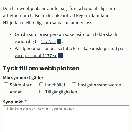
Den här webbplatsen vänder sig i första hand till dig som 
arbetar inom hälso- och sjukvård vid Region Jämtland 
Härjedalen eller dig som samarbetar med oss.
Om du som privatperson söker vård och fakta ska du 
Länk till annan webbplats.
vända dig till 
1177.se
.
Vårdpersonal kan också hitta kliniska kunskapsstöd på 
Länk till annan webbplats.
vardpersonal.1177.se
.
Tyck till om webbplatsen
Min synpunkt gäller
Min synpunkt gäller
Sökmotorn
Innehållet
Navigationsmenyerna
Annat
Tillgängligheten
(obligatorisk)
Synpunkt
*