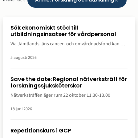
Ta
bort
filter
Visar
5
av
16
nyheter
Sök ekonomiskt stöd till
utbildningsinsatser för vårdpersonal
Via Jämtlands läns cancer- och omvårdnadsfond kan du
som jobbar inom vården söka ekonomiskt stöd för
utbildningsinsatser.
5 augusti 2026
Save the date: Regional nätverksträff för
forskningssjuksköterskor
Nätverksträffen äger rum 22 oktober 11.30-13.00
18 juni 2026
Repetitionskurs i GCP