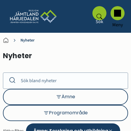
Sök
Meny
Nyheter
Nyheter
Ämne
Ämne
Programområde
Programområde
Ämne
:
Forskning och utbildning
Aktiva filter: