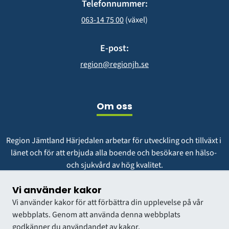
Telefonnummer:
063-14 75 00
 (växel)
E-post:
region@regionjh.se
Om oss
Region Jämtland Härjedalen arbetar för utveckling och tillväxt i 
länet och för att erbjuda alla boende och besökare en hälso- 
och sjukvård av hög kvalitet.
Vår vision är att vara en region att längta till och växa i.
Vi använder kakor
Vi använder kakor för att förbättra din upplevelse på vår
webbplats. Genom att använda denna webbplats
godkänner du användandet av kakor.