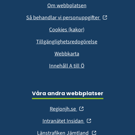
Om webbplatsen
(öppnas
Så behandlar vi personuppgifter
i
Cookies (kakor)
nytt
fönster)
Tillgänglighetsredogörelse
Webbkarta
Innehåll A till Ö
Våra andra webbplatser
(öppnas
Regionjh.se
i
(öppnas
Intranätet Insidan
nytt
i
fönster)
(öppnas
Länstrafiken Jämtland