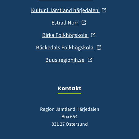
nytt
i
fönster)
(öppnas
Kultur i Jämtland härjedalen
nytt
i
fönster)
(öppnas
Estrad Norr
nytt
i
fönster)
(öppnas
Birka Folkhögskola
nytt
i
fönster)
(öppnas
Bäckedals Folkhögskola
nytt
i
fönster)
(öppnas
Buus.regionjh.se
nytt
i
fönster)
nytt
fönster)
Kontakt
Region Jämtland Härjedalen
Box 654
831 27 Östersund