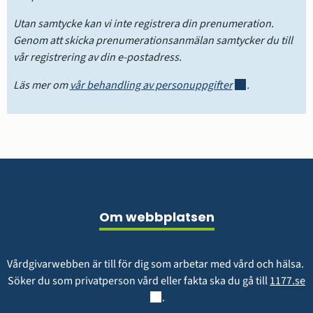
Utan samtycke kan vi inte registrera din prenumeration. 
Genom att skicka prenumerationsanmälan samtycker du till 
vår registrering av din e-postadress.
Länk till annan w
Läs mer om 
vår behandling av personuppgifter
.
Sidfot
Om webbplatsen
Vårdgivarwebben är till för dig som arbetar med vård och hälsa. 
L
Söker du som privatperson vård eller fakta ska du gå till 
1177.se
.