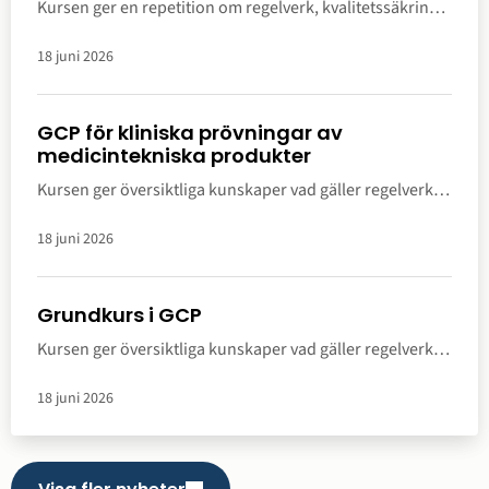
Kursen ger en repetition om regelverk, kvalitetssäkring,
planering, genomförande samt avslutande av kliniska
prövningar.
18 juni 2026
GCP för kliniska prövningar av
medicintekniska produkter
Kursen ger översiktliga kunskaper vad gäller regelverk
och genomförande av medicintekniska kliniska
prövningar.
18 juni 2026
Grundkurs i GCP
Kursen ger översiktliga kunskaper vad gäller regelverk,
kvalitetssäkring, planering, genomförande och
avslutande av kliniska prövningar.
18 juni 2026