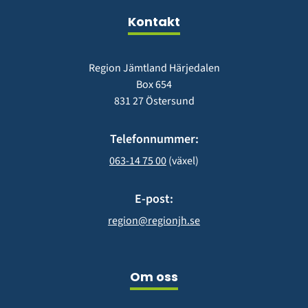
fönster)
Kontakt
Region Jämtland Härjedalen
Box 654
831 27 Östersund
Telefonnummer:
063-14 75 00
 (växel)
E-post:
region@regionjh.se
Om oss