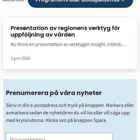
Ta
bort
filter
Visar
1
av
1
nyhet
Presentation av regionens verktyg för
uppföljning av vården
Nu finns en presentation av verktygen Insight, Inblick
och Medrave/PVQ. Den är publicerad på
vårdgivarwebben, och innehåller också korta filmer som
3 juni 2026
presenterar respektive verktyg
Prenumerera på våra nyheter
Skriv in din e-postadress och tryck på knappen. Markera eller 
avmarkera sedan de nyhetsbrev du vill ha eller vill säga upp 
med kryssrutorna. Klicka sen på knappen Spara