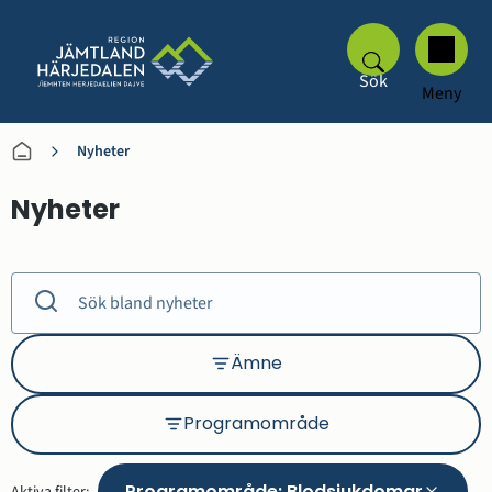
Sök
Meny
Nyheter
Nyheter
Ämne
Ämne
Programområde
Programområde
Programområde
:
Blodsjukdomar
Aktiva filter: