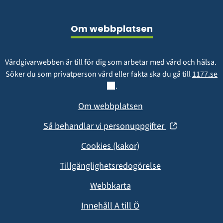
Sidfot
Om webbplatsen
Vårdgivarwebben är till för dig som arbetar med vård och hälsa. 
L
Söker du som privatperson vård eller fakta ska du gå till 
1177.se
.
Om webbplatsen
(öppnas
Så behandlar vi personuppgifter
i
Cookies (kakor)
nytt
fönster)
Tillgänglighetsredogörelse
Webbkarta
Innehåll A till Ö