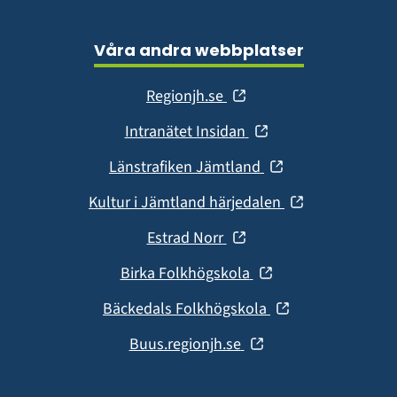
Våra andra webbplatser
(öppnas
Regionjh.se
i
(öppnas
Intranätet Insidan
nytt
i
fönster)
(öppnas
Länstrafiken Jämtland
nytt
i
fönster)
(öppnas
Kultur i Jämtland härjedalen
nytt
i
fönster)
(öppnas
Estrad Norr
nytt
i
fönster)
(öppnas
Birka Folkhögskola
nytt
i
fönster)
(öppnas
Bäckedals Folkhögskola
nytt
i
fönster)
(öppnas
Buus.regionjh.se
nytt
i
fönster)
nytt